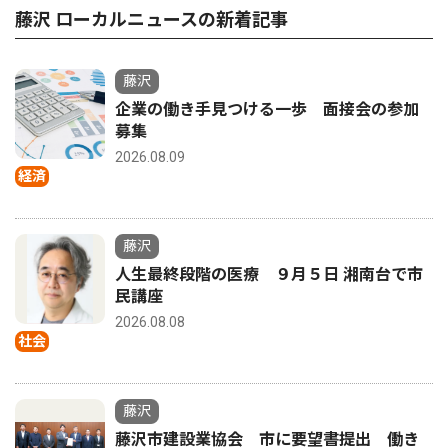
藤沢 ローカルニュースの新着記事
藤沢
企業の働き手見つける一歩 面接会の参加
募集
2026.08.09
経済
藤沢
人生最終段階の医療 ９月５日 湘南台で市
民講座
2026.08.08
社会
藤沢
藤沢市建設業協会 市に要望書提出 働き