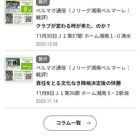
藤沢
ベルマガ通信（Ｊリーグ湘南ベルマーレ：
戦評）
クラブが変わる時が来た、のか？
11月30日Ｊ１第37節 ホーム湘南１-０清水
2025.12.05
藤沢
ベルマガ通信（Ｊリーグ湘南ベルマーレ：
戦評）
責任をとる文化なき降格決定後の快勝
11月8日Ｊ１第36節 ホーム湘南 5 – 2新潟
2025.11.14
コラム一覧