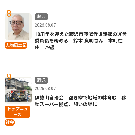
8
藤沢
2026.08.07
10周年を迎えた藤沢市藤澤浮世絵館の運営
委員長を務める 鈴木 良明さん 本町在
人物風土記
住 79歳
9
藤沢
2026.08.07
伊勢山自治会 空き家で地域の絆育む 移
動スーパー拠点、憩いの場に
トップニュ
ース
社会