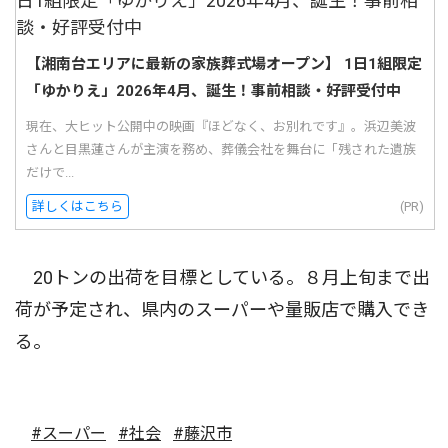
【湘南台エリアに最新の家族葬式場オープン】 1日1組限定
「ゆかりえ」2026年4月、誕生！事前相談・好評受付中
現在、大ヒット公開中の映画『ほどなく、お別れです』。浜辺美波
さんと目黒蓮さんが主演を務め、葬儀会社を舞台に「残された遺族
だけで...
詳しくはこちら
(PR)
20トンの出荷を目標としている。８月上旬まで出
荷が予定され、県内のスーパーや量販店で購入でき
る。
#スーパー
#社会
#藤沢市