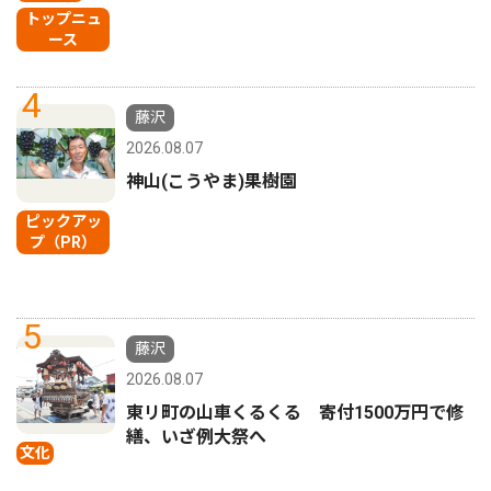
トップニュ
ース
4
藤沢
2026.08.07
神山(こうやま)果樹園
ピックアッ
プ（PR）
5
藤沢
2026.08.07
東リ町の山車くるくる 寄付1500万円で修
繕、いざ例大祭へ
文化