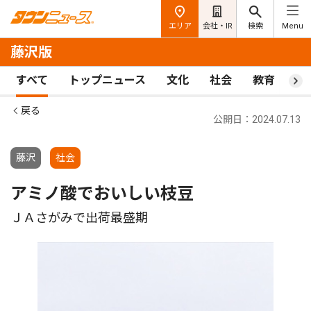
エリア
会社・IR
検索
Menu
藤沢版
すべて
トップニュース
文化
社会
教育
ス
戻る
公開日：2024.07.13
藤沢
社会
アミノ酸でおいしい枝豆
ＪＡさがみで出荷最盛期