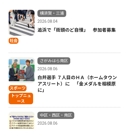
横須賀・三浦
2026.08.04
追浜で「街頭のど自慢」 参加者募集
社会
さがみはら南区
2026.08.06
白井選手 ７人目のＨＡ（ホームタウン
アスリート）に 「金メダルを相模原
スポーツ
に」
トップニュ
ース
中区・西区・南区
2026.08.06