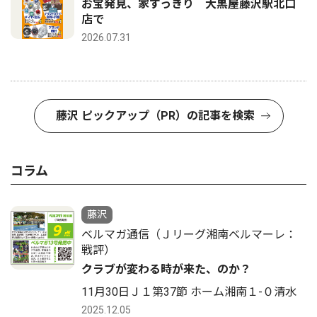
お宝発見、家すっきり 大黒屋藤沢駅北口
店で
2026.07.31
藤沢 ピックアップ（PR）の記事を検索
コラム
藤沢
ベルマガ通信（Ｊリーグ湘南ベルマーレ：
戦評）
クラブが変わる時が来た、のか？
11月30日Ｊ１第37節 ホーム湘南１-０清水
2025.12.05