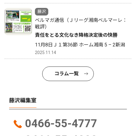
藤沢
ベルマガ通信（Ｊリーグ湘南ベルマーレ：
戦評）
責任をとる文化なき降格決定後の快勝
11月8日Ｊ１第36節 ホーム湘南 5 – 2新潟
2025.11.14
コラム一覧
藤沢編集室
0466-55-4777