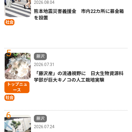
2026.08.04
熊本地震災害義援金 市内22カ所に募金箱
を設置
社会
5
藤沢
2026.07.31
「藤沢産」の流通視野に 日大生物資源科
学部が巨大キノコの人工栽培実験
トップニュ
ース
社会
6
藤沢
2026.07.24