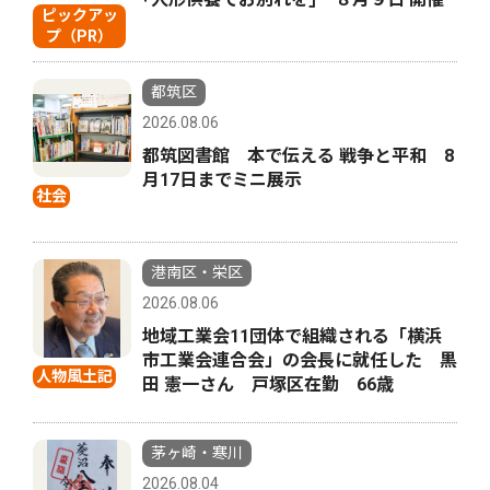
ピックアッ
プ（PR）
都筑区
2026.08.06
都筑図書館 本で伝える 戦争と平和 8
月17日までミニ展示
社会
港南区・栄区
2026.08.06
地域工業会11団体で組織される「横浜
市工業会連合会」の会長に就任した 黒
人物風土記
田 憲一さん 戸塚区在勤 66歳
茅ヶ崎・寒川
2026.08.04