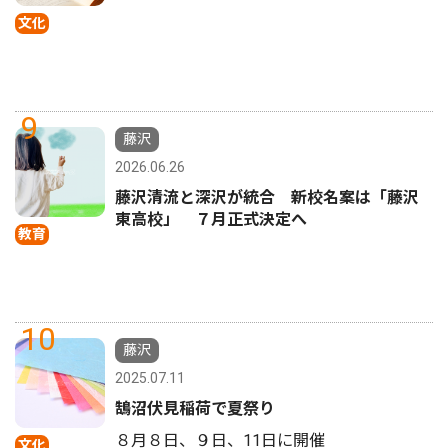
文化
9
藤沢
2026.06.26
藤沢清流と深沢が統合 新校名案は「藤沢
東高校」 ７月正式決定へ
教育
10
藤沢
2025.07.11
鵠沼伏見稲荷で夏祭り
８月８日、９日、11日に開催
文化