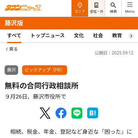
エリア
会社・IR
検索
Menu
藤沢版
すべて
トップニュース
文化
社会
教育
ス
戻る
公開日：2025.09.12
藤沢
ピックアップ（PR）
無料の合同行政相談所
９月26日、藤沢市役所で
相続、税金、年金、登記など身近な「困った」に