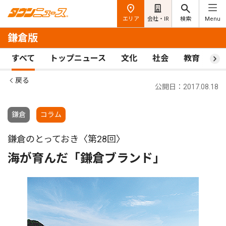
エリア
会社・IR
検索
Menu
鎌倉版
すべて
トップニュース
文化
社会
教育
ス
戻る
公開日：2017.08.18
鎌倉
コラム
鎌倉のとっておき〈第28回〉
海が育んだ「鎌倉ブランド」