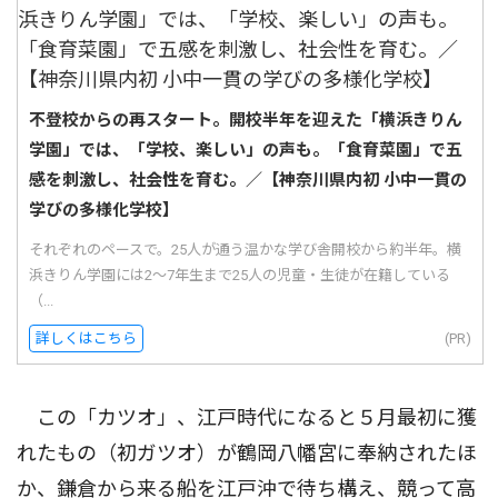
不登校からの再スタート。開校半年を迎えた「横浜きりん
学園」では、「学校、楽しい」の声も。「食育菜園」で五
感を刺激し、社会性を育む。／【神奈川県内初 小中一貫の
学びの多様化学校】
それぞれのペースで。25人が通う温かな学び舎開校から約半年。横
浜きりん学園には2〜7年生まで25人の児童・生徒が在籍している
（...
詳しくはこちら
(PR)
この「カツオ」、江戸時代になると５月最初に獲
れたもの（初ガツオ）が鶴岡八幡宮に奉納されたほ
か、鎌倉から来る船を江戸沖で待ち構え、競って高