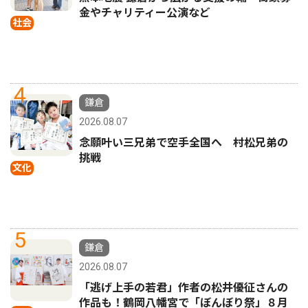
金やチャリティー公演など
社会
4
鎌倉
2026.08.07
念願叶い三兄弟で空手全国へ 村松兄弟の
挑戦
文化
5
鎌倉
2026.08.07
「逃げ上手の若君」作者の松井優征さんの
作品も！鶴岡八幡宮で「ぼんぼり祭」８月