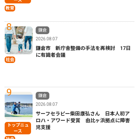
教育
8
鎌倉
2026.08.07
鎌倉市 新庁舎整備の手法を再検討 17日
に有識者会議
社会
9
鎌倉
2026.08.07
サーフセラピー柴田康弘さん 日本人初ア
ロハ・アワード受賞 由比ヶ浜拠点に障害
トップニュ
児支援
ース
社会