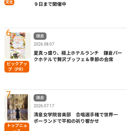
文化
９日まで開催中
6
鎌倉
2026.08.07
夏真っ盛り、極上ホテルランチ 鎌倉パー
クホテルで贅沢ブッフェ＆季節の会席
ピックアッ
プ（PR）
7
鎌倉
2026.07.17
清泉女学院音楽部 合唱選手権で世界一
ポーランドで平和の祈り響かせ
トップニュ
ース