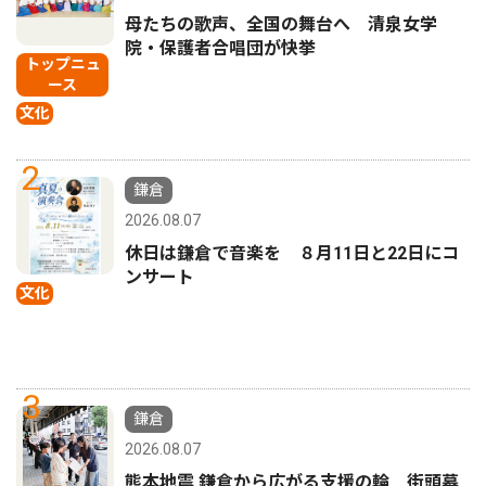
母たちの歌声、全国の舞台へ 清泉女学
院・保護者合唱団が快挙
トップニュ
ース
文化
2
鎌倉
2026.08.07
休日は鎌倉で音楽を ８月11日と22日にコ
ンサート
文化
3
鎌倉
2026.08.07
熊本地震 鎌倉から広がる支援の輪 街頭募