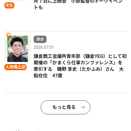
月７日に上映会 小原監督のトークイベン
文化
トも
9
鎌倉
2026.07.31
鎌倉商工会議所青年部（鎌倉YEG）として初
開催の「かまくら仕事カンファレンス」を
人物風土記
牽引する 磯野 享史（たかふみ）さん 大
船在住 47歳
もっと見る