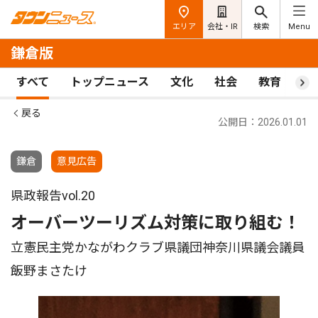
エリア
会社・IR
検索
Menu
鎌倉版
すべて
トップニュース
文化
社会
教育
ス
戻る
公開日：2026.01.01
鎌倉
意見広告
県政報告vol.20
オーバーツーリズム対策に取り組む！
立憲民主党かながわクラブ県議団神奈川県議会議員
飯野まさたけ