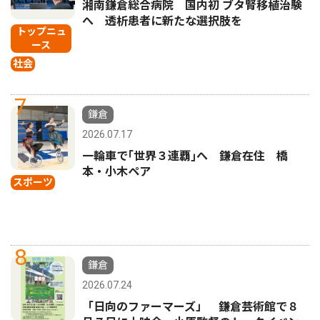
湘南鎌倉総合病院 国内初 ブタ腎移植治験
へ 透析患者に新たな選択肢を
トップニュ
ース
社会
7
鎌倉
2026.07.17
一輪車で｢世界３連覇｣へ 鎌倉在住 橋
本・小木ペア
スポーツ
8
鎌倉
2026.07.24
「日向のファーマーズ」 鎌倉芸術館で８