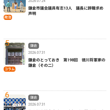
2026.07.24
鎌倉市議会議員有志13人 議長に辞職求め
声明
政治
5
鎌倉
2026.07.31
鎌倉のとっておき 第198回 徳川将軍家の
鎌倉（その二）
コラム
6
鎌倉
2026.07.31