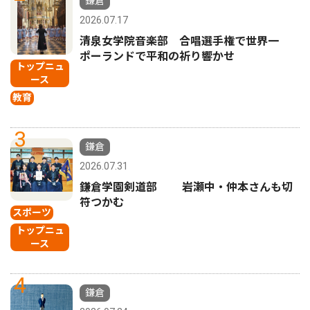
鎌倉
2026.07.17
清泉女学院音楽部 合唱選手権で世界一
ポーランドで平和の祈り響かせ
トップニュ
ース
教育
3
鎌倉
2026.07.31
鎌倉学園剣道部 岩瀬中・仲本さんも切
符つかむ
スポーツ
トップニュ
ース
4
鎌倉