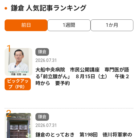
鎌倉 人気記事ランキング
前日
1週間
1か月
1
鎌倉
2026.07.31
大船中央病院 市民公開講座 専門医が語
る｢前立腺がん｣ ８月15日（土） 午後２
ピックアッ
時から 要予約
プ（PR）
2
鎌倉
2026.07.31
鎌倉のとっておき 第198回 徳川将軍家の