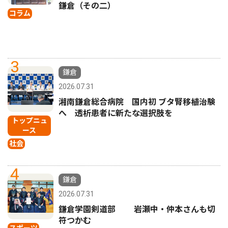
鎌倉（その二）
コラム
3
鎌倉
2026.07.31
湘南鎌倉総合病院 国内初 ブタ腎移植治験
へ 透析患者に新たな選択肢を
トップニュ
ース
社会
4
鎌倉
2026.07.31
鎌倉学園剣道部 岩瀬中・仲本さんも切
符つかむ