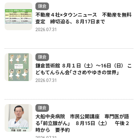
鎌倉
不動産４社×タウンニュース 不動産を無料
査定 締切迫る、８月17日まで
2026.07.31
鎌倉
鎌倉芸術館 ８月１日（土）〜16日（日） こ
どもてんらん会｢ささめやゆきの世界｣
2026.07.31
鎌倉
大船中央病院 市民公開講座 専門医が語
る｢前立腺がん｣ ８月15日（土） 午後２
時から 要予約