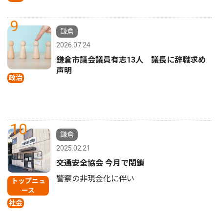
9
鎌倉
2026.07.24
鎌倉市議会議員有志13人 議長に辞職求め
声明
政治
10
鎌倉
2025.02.21
交通安全協会 今月で閉鎖
警察の非現金化に伴い
トップニュ
ース
社会