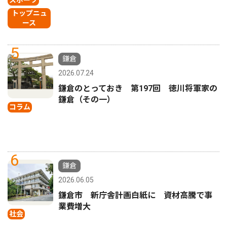
スポーツ
トップニュ
ース
5
鎌倉
2026.07.24
鎌倉のとっておき 第197回 徳川将軍家の
鎌倉（その一）
コラム
6
鎌倉
2026.06.05
鎌倉市 新庁舎計画白紙に 資材高騰で事
業費増大
社会