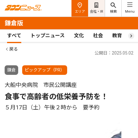
エリア
会社・IR
検索
Menu
鎌倉版
すべて
トップニュース
文化
社会
教育
ス
戻る
公開日：2025.05.02
鎌倉
ピックアップ（PR）
大船中央病院 市民公開講座
食事で高齢者の低栄養予防を！
５月17日（土）午後２時から 要予約