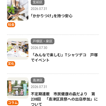
宮前区
2026.07.31
｢かかりつけ｣を持つ安心
社会
戸塚区・泉区
2026.07.30
「みんなで楽しむ」Tシャツデコ 戸塚
でイベント
文化
高津区
2026.07.31
不定期連載 市民健康の森だより 第
238回 「高津区民祭への出店参加」に
コラム
ついて