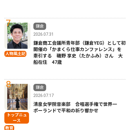
7
鎌倉
2026.07.31
鎌倉商工会議所青年部（鎌倉YEG）として初
開催の「かまくら仕事カンファレンス」を
人物風土記
牽引する 磯野 享史（たかふみ）さん 大
船在住 47歳
8
鎌倉
2026.07.17
清泉女学院音楽部 合唱選手権で世界一
ポーランドで平和の祈り響かせ
トップニュ
ース
教育