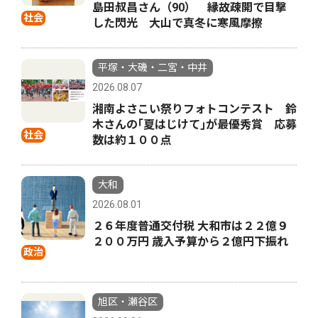
島田叔昌さん（90） 縁故疎開で目撃
社会
した閃光 大山で真冬に寒風摩擦
平塚・大磯・二宮・中井
2026.08.07
湘南よさこい祭りフォトコンテスト 鈴
木さんの｢夏はじけて｣が最優秀賞 応募
社会
数は約１００点
大和
2026.08.01
２６年度普通交付税 大和市は２２億９
２００万円 歳入予算から２億円下振れ
政治
旭区・瀬谷区