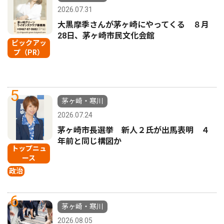
2026.07.31
大黒摩季さんが茅ヶ崎にやってくる ８月
28日、茅ヶ崎市民文化会館
ピックアッ
プ（PR）
5
茅ヶ崎・寒川
2026.07.24
茅ヶ崎市長選挙 新人２氏が出馬表明 ４
年前と同じ構図か
トップニュ
ース
政治
6
茅ヶ崎・寒川
2026.08.05