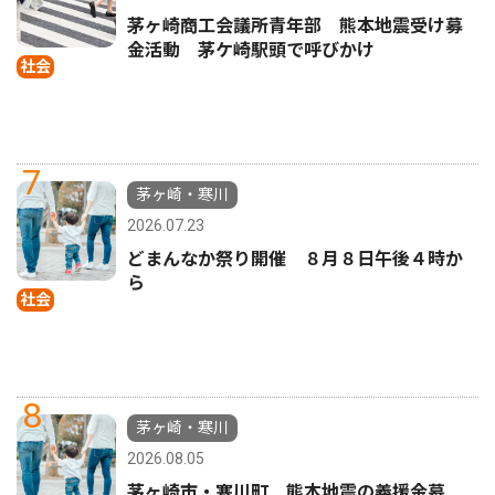
茅ヶ崎商工会議所青年部 熊本地震受け募
金活動 茅ケ崎駅頭で呼びかけ
社会
7
茅ヶ崎・寒川
2026.07.23
どまんなか祭り開催 ８月８日午後４時か
ら
社会
8
茅ヶ崎・寒川
2026.08.05
茅ヶ崎市・寒川町 熊本地震の義援金募