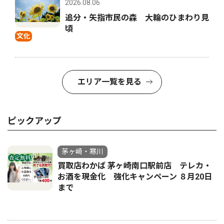
2026.08.06
追分・矢指市民の森 大輪のひまわり見
頃
文化
エリア一覧を見る
ピックアップ
茅ヶ崎・寒川
買取店わかば 茅ヶ崎南口駅前店 テレカ・
お酒を現金化 強化キャンペーン ８月20日
まで