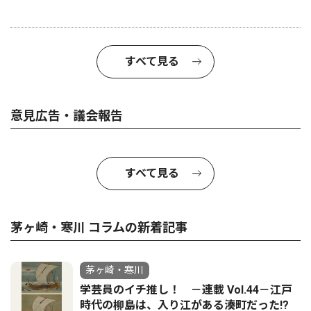
すべて見る
意見広告・議会報告
すべて見る
茅ヶ崎・寒川 コラムの新着記事
茅ヶ崎・寒川
学芸員のイチ推し！ －連載 Vol.44－江戸
時代の柳島は、入り江がある湊町だった!?