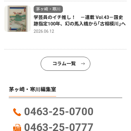
茅ヶ崎・寒川
学芸員のイチ推し！ －連載 Vol.43－国史
跡指定100年、幻の馬入橋から｢古相模川｣へ
2026.06.12
コラム一覧
茅ヶ崎・寒川編集室
0463-25-0700
0463-25-0777