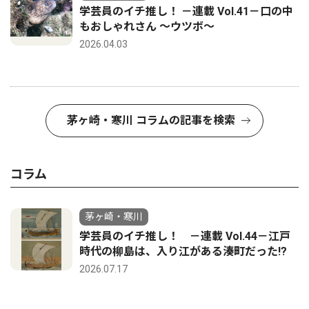
学芸員のイチ推し！ －連載 Vol.41－口の中
もおしゃれさん ～ウツボ～
2026.04.03
茅ヶ崎・寒川 コラムの記事を検索
コラム
茅ヶ崎・寒川
学芸員のイチ推し！ －連載 Vol.44－江戸
時代の柳島は、入り江がある湊町だった!?
2026.07.17