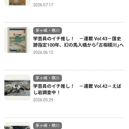
2026.07.17
茅ヶ崎・寒川
学芸員のイチ推し！ －連載 Vol.43－国史
跡指定100年、幻の馬入橋から｢古相模川｣へ
2026.06.12
茅ヶ崎・寒川
学芸員のイチ推し！ －連載 Vol.42－えぼ
し岩調査中！
2026.05.29
茅ヶ崎・寒川