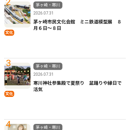
2
茅ヶ崎・寒川
2026.07.31
茅ヶ崎市民文化会館 ミニ鉄道模型展 ８
月６日〜８日
文化
3
茅ヶ崎・寒川
2026.07.31
寒川神社参集殿で夏祭り 盆踊りや縁日で
活気
文化
4
茅ヶ崎・寒川