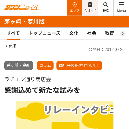
エリア
会社・IR
検索
Menu
茅ヶ崎・寒川版
すべて
トップニュース
文化
社会
教育
ス
戻る
公開日：2012.07.20
茅ヶ崎・寒川
コラム
商店会の魅力 再発見！
ラチエン通り商店会
感謝込めて新たな試みを