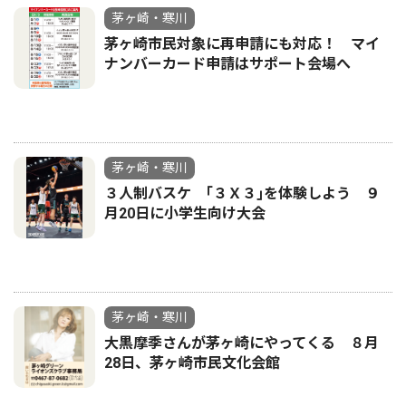
茅ヶ崎・寒川
茅ヶ崎市民対象に再申請にも対応！ マイ
ナンバーカード申請はサポート会場へ
茅ヶ崎・寒川
３人制バスケ ｢３Ｘ３｣を体験しよう ９
月20日に小学生向け大会
茅ヶ崎・寒川
大黒摩季さんが茅ヶ崎にやってくる ８月
28日、茅ヶ崎市民文化会館