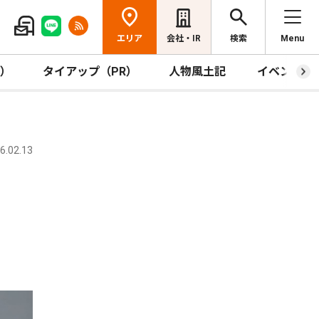
エリア
会社・IR
検索
Menu
R）
タイアップ（PR）
人物風土記
イベント
.02.13