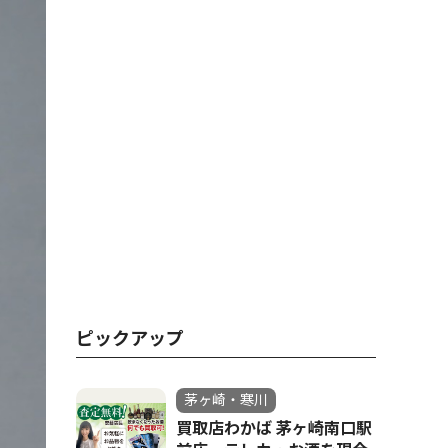
ピックアップ
茅ヶ崎・寒川
買取店わかば 茅ヶ崎南口駅