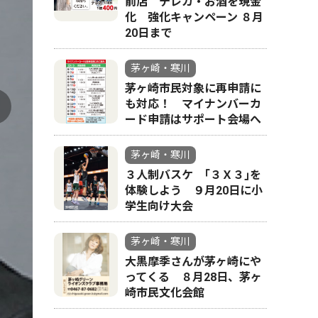
前店 テレカ・お酒を現金
化 強化キャンペーン ８月
20日まで
茅ヶ崎・寒川
茅ヶ崎市民対象に再申請に
も対応！ マイナンバーカ
ード申請はサポート会場へ
茅ヶ崎・寒川
３人制バスケ ｢３Ｘ３｣を
体験しよう ９月20日に小
学生向け大会
茅ヶ崎・寒川
大黒摩季さんが茅ヶ崎にや
ってくる ８月28日、茅ヶ
崎市民文化会館