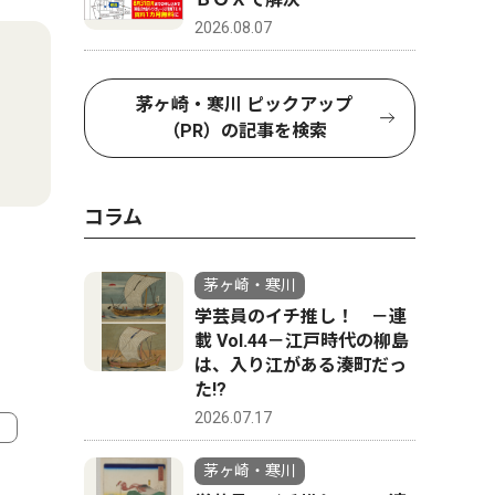
2026.08.07
茅ヶ崎・寒川 ピックアップ
（PR）の記事を検索
コラム
茅ヶ崎・寒川
学芸員のイチ推し！ －連
載 Vol.44－江戸時代の柳島
は、入り江がある湊町だっ
た!?
2026.07.17
茅ヶ崎・寒川