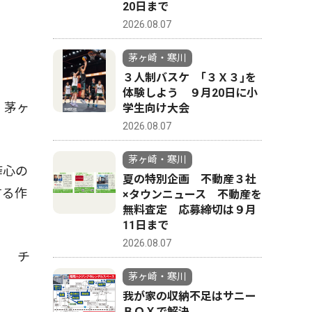
20日まで
2026.08.07
茅ヶ崎・寒川
３人制バスケ ｢３Ｘ３｣を
体験しよう ９月20日に小
、茅ヶ
学生向け大会
2026.08.07
茅ヶ崎・寒川
筰心の
夏の特別企画 不動産３社
する作
×タウンニュース 不動産を
無料査定 応募締切は９月
11日まで
2026.08.07
。 チ
茅ヶ崎・寒川
我が家の収納不足はサニー
ＢＯＸで解決