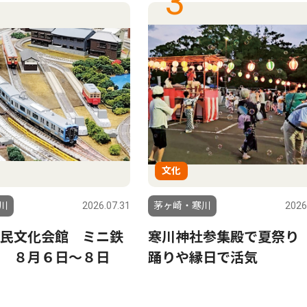
3
文化
川
2026.07.31
茅ヶ崎・寒川
2026
民文化会館 ミニ鉄
寒川神社参集殿で夏祭り
 ８月６日〜８日
踊りや縁日で活気