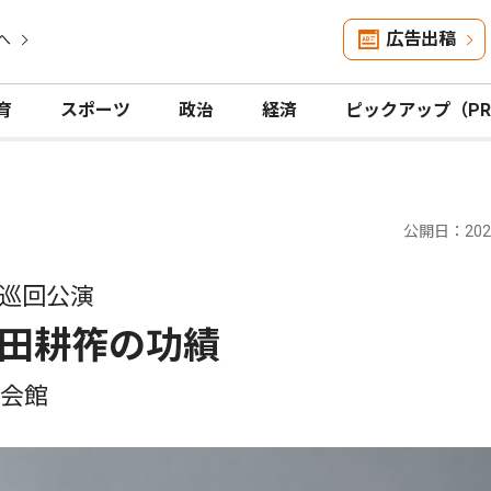
広告出稿
へ
育
スポーツ
政治
経済
ピックアップ（P
公開日：2026
巡回公演
田耕筰の功績
化会館