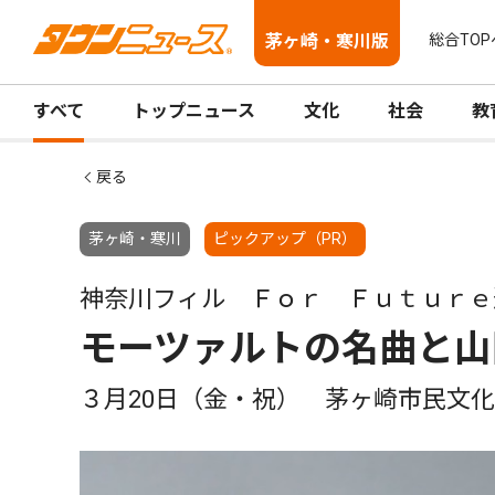
茅ヶ崎・寒川版
総合TOP
すべて
トップニュース
文化
社会
教
戻る
茅ヶ崎・寒川
ピックアップ（PR）
神奈川フィル Ｆｏｒ Ｆｕｔｕｒｅ
モーツァルトの名曲と山
３月20日（金・祝） 茅ヶ崎市民文