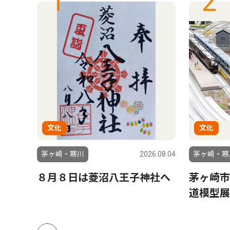
1
2
文化
文化
8.11.16
茅ヶ崎・寒川
2026.08.04
茅ヶ崎・寒
な
８月８日は菱沼八王子神社へ
茅ヶ崎市
道模型展