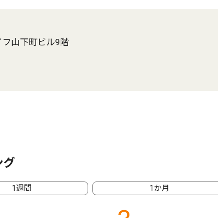
イフ山下町ビル9階
ング
1週間
1か月