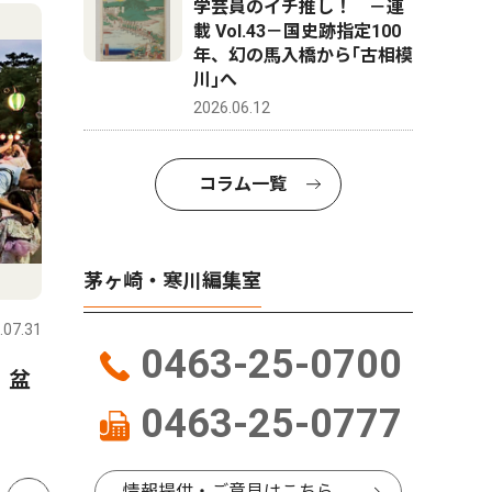
4
5
学芸員のイチ推し！ －連
載 Vol.43－国史跡指定100
年、幻の馬入橋から｢古相模
川｣へ
2026.06.12
コラム一覧
ピックアップ（PR）
トップニ
茅ヶ崎・寒川編集室
.07.31
茅ヶ崎・寒川
2026.07.31
茅ヶ崎・寒
0463-25-0700
 盆
大黒摩季さんが茅ヶ崎にやっ
茅ヶ崎市
てくる ８月28日、茅ヶ崎市
出馬表明
0463-25-0777
民文化会館
か
情報提供・ご意見はこちら