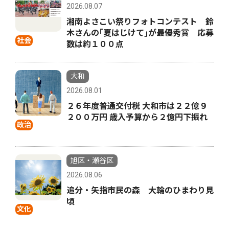
2026.08.07
湘南よさこい祭りフォトコンテスト 鈴
木さんの｢夏はじけて｣が最優秀賞 応募
社会
数は約１００点
大和
2026.08.01
２６年度普通交付税 大和市は２２億９
２００万円 歳入予算から２億円下振れ
政治
旭区・瀬谷区
2026.08.06
追分・矢指市民の森 大輪のひまわり見
頃
文化