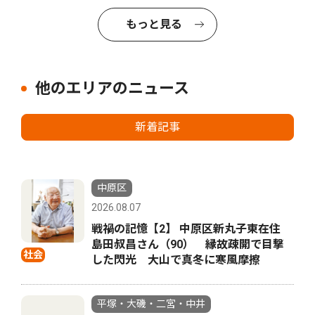
もっと見る
他のエリアのニュース
新着記事
中原区
2026.08.07
戦禍の記憶【2】 中原区新丸子東在住
島田叔昌さん（90） 縁故疎開で目撃
社会
した閃光 大山で真冬に寒風摩擦
平塚・大磯・二宮・中井