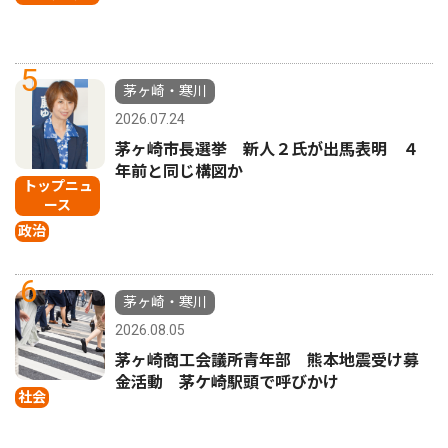
5
茅ヶ崎・寒川
2026.07.24
茅ヶ崎市長選挙 新人２氏が出馬表明 ４
年前と同じ構図か
トップニュ
ース
政治
6
茅ヶ崎・寒川
2026.08.05
茅ヶ崎商工会議所青年部 熊本地震受け募
金活動 茅ケ崎駅頭で呼びかけ
社会