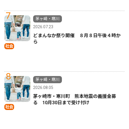
7
茅ヶ崎・寒川
2026.07.23
どまんなか祭り開催 ８月８日午後４時か
ら
社会
8
茅ヶ崎・寒川
2026.08.05
茅ヶ崎市・寒川町 熊本地震の義援金募
る 10月30日まで受け付け
社会