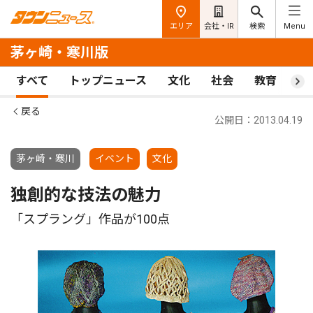
エリア
会社・IR
検索
Menu
茅ヶ崎・寒川版
すべて
トップニュース
文化
社会
教育
ス
戻る
公開日：2013.04.19
茅ヶ崎・寒川
イベント
文化
独創的な技法の魅力
「スプラング」作品が100点