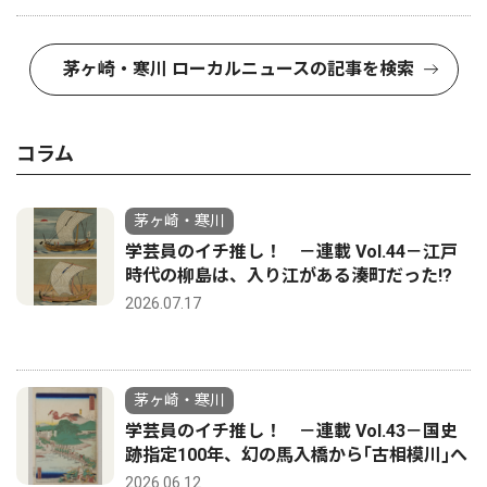
茅ヶ崎・寒川 ローカルニュースの記事を検索
コラム
茅ヶ崎・寒川
学芸員のイチ推し！ －連載 Vol.44－江戸
時代の柳島は、入り江がある湊町だった!?
2026.07.17
茅ヶ崎・寒川
学芸員のイチ推し！ －連載 Vol.43－国史
跡指定100年、幻の馬入橋から｢古相模川｣へ
2026.06.12