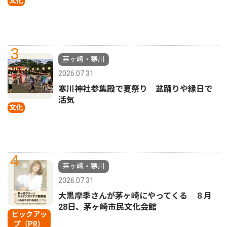
文化
3
茅ヶ崎・寒川
2026.07.31
寒川神社参集殿で夏祭り 盆踊りや縁日で
活気
文化
4
茅ヶ崎・寒川
2026.07.31
大黒摩季さんが茅ヶ崎にやってくる ８月
28日、茅ヶ崎市民文化会館
ピックアッ
プ（PR）