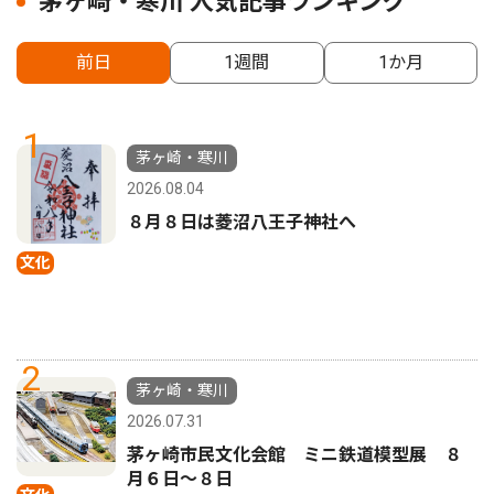
茅ヶ崎・寒川 人気記事ランキング
前日
1週間
1か月
1
茅ヶ崎・寒川
2026.08.04
８月８日は菱沼八王子神社へ
文化
2
茅ヶ崎・寒川
2026.07.31
茅ヶ崎市民文化会館 ミニ鉄道模型展 ８
月６日〜８日