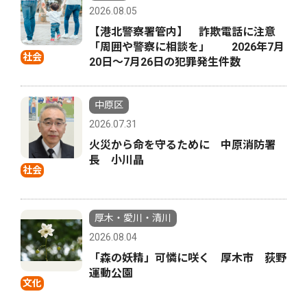
2026.08.05
【港北警察署管内】 詐欺電話に注意
「周囲や警察に相談を」 2026年7月
社会
20日〜7月26日の犯罪発生件数
中原区
2026.07.31
火災から命を守るために 中原消防署
長 小川晶
社会
厚木・愛川・清川
2026.08.04
「森の妖精」可憐に咲く 厚木市 荻野
運動公園
文化