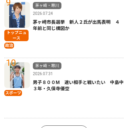
9
茅ヶ崎・寒川
2026.07.24
茅ヶ崎市長選挙 新人２氏が出馬表明 ４
年前と同じ構図か
トップニュ
ース
政治
10
茅ヶ崎・寒川
2026.07.31
男子８００M 速い相手と戦いたい 中島中
３年・久保寺優空
スポーツ