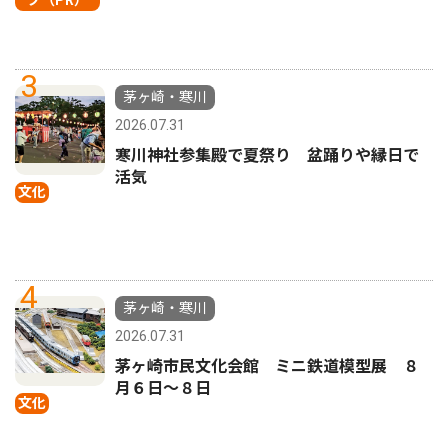
3
茅ヶ崎・寒川
2026.07.31
寒川神社参集殿で夏祭り 盆踊りや縁日で
活気
文化
4
茅ヶ崎・寒川
2026.07.31
茅ヶ崎市民文化会館 ミニ鉄道模型展 ８
月６日〜８日
文化