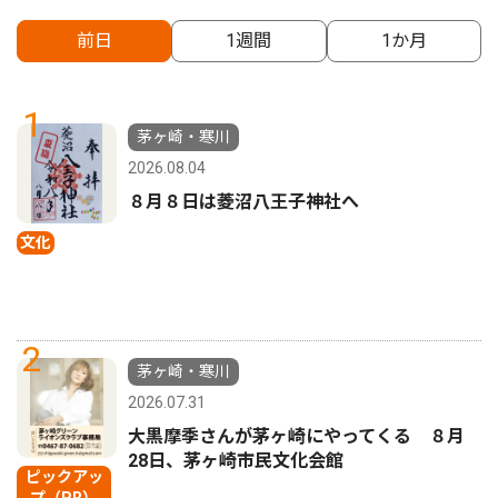
前日
1週間
1か月
1
茅ヶ崎・寒川
2026.08.04
８月８日は菱沼八王子神社へ
文化
2
茅ヶ崎・寒川
2026.07.31
大黒摩季さんが茅ヶ崎にやってくる ８月
28日、茅ヶ崎市民文化会館
ピックアッ
プ（PR）