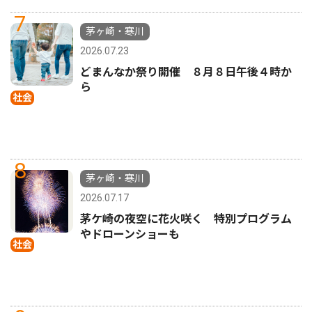
7
茅ヶ崎・寒川
2026.07.23
どまんなか祭り開催 ８月８日午後４時か
ら
社会
8
茅ヶ崎・寒川
2026.07.17
茅ケ崎の夜空に花火咲く 特別プログラム
やドローンショーも
社会