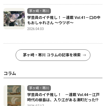
茅ヶ崎・寒川
学芸員のイチ推し！ －連載 Vol.41－口の中
もおしゃれさん ～ウツボ～
2026.04.03
茅ヶ崎・寒川 コラムの記事を検索
コラム
茅ヶ崎・寒川
学芸員のイチ推し！ －連載 Vol.44－江戸
時代の柳島は、入り江がある湊町だった!?
2026.07.17