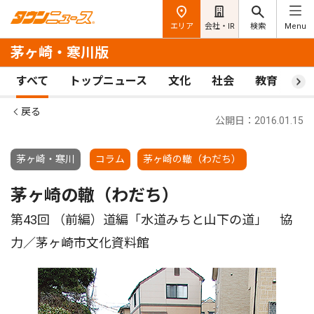
エリア
会社・IR
検索
Menu
茅ヶ崎・寒川版
すべて
トップニュース
文化
社会
教育
ス
戻る
公開日：2016.01.15
茅ヶ崎・寒川
コラム
茅ヶ崎の轍（わだち）
茅ヶ崎の轍（わだち）
第43回 （前編）道編「水道みちと山下の道」 協
力／茅ヶ崎市文化資料館