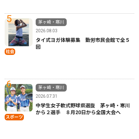
5
茅ヶ崎・寒川
2026.08.03
タイ式ヨガ体験募集 勤労市民会館で全５
回
社会
6
茅ヶ崎・寒川
2026.07.31
中学生女子軟式野球県選抜 茅ヶ崎・寒川
から２選手 ８月20日から全国大会へ
スポーツ