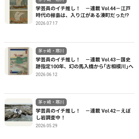
学芸員のイチ推し！ －連載 Vol.44－江戸
時代の柳島は、入り江がある湊町だった!?
2026.07.17
茅ヶ崎・寒川
学芸員のイチ推し！ －連載 Vol.43－国史
跡指定100年、幻の馬入橋から｢古相模川｣へ
2026.06.12
茅ヶ崎・寒川
学芸員のイチ推し！ －連載 Vol.42－えぼ
し岩調査中！
2026.05.29