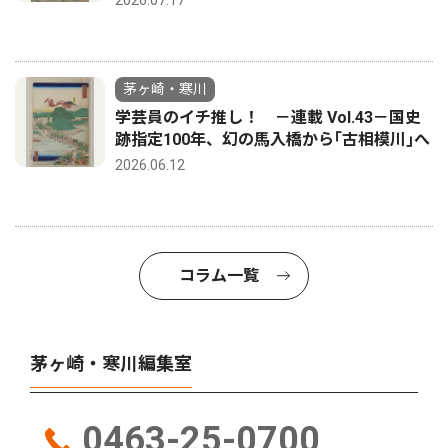
茅ヶ崎・寒川
学芸員のイチ推し！ －連載 Vol.43－国史
跡指定100年、幻の馬入橋から｢古相模川｣へ
2026.06.12
コラム一覧
茅ヶ崎・寒川編集室
0463-25-0700