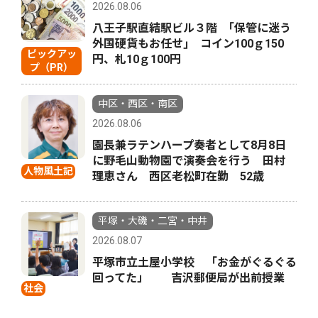
2026.08.06
八王子駅直結駅ビル３階 ｢保管に迷う
外国硬貨もお任せ｣ コイン100ｇ150
ピックアッ
円、札10ｇ100円
プ（PR）
中区・西区・南区
2026.08.06
園長兼ラテンハープ奏者として8月8日
に野毛山動物園で演奏会を行う 田村
人物風土記
理恵さん 西区老松町在勤 52歳
平塚・大磯・二宮・中井
2026.08.07
平塚市立土屋小学校 「お金がぐるぐる
回ってた」 吉沢郵便局が出前授業
社会