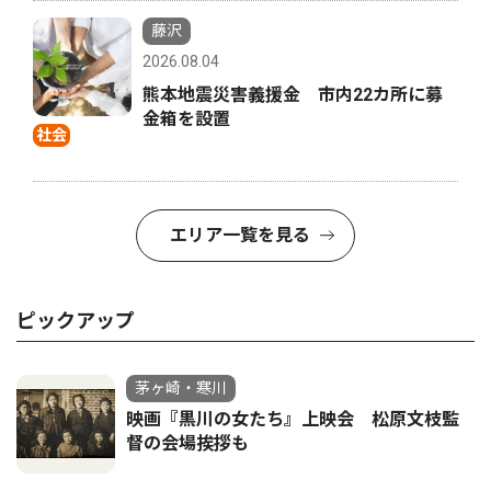
藤沢
2026.08.04
熊本地震災害義援金 市内22カ所に募
金箱を設置
社会
エリア一覧を見る
ピックアップ
茅ヶ崎・寒川
映画『黒川の女たち』上映会 松原文枝監
督の会場挨拶も