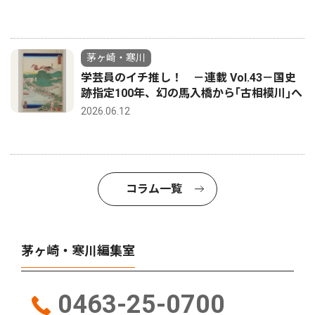
茅ヶ崎・寒川
学芸員のイチ推し！ －連載 Vol.43－国史
跡指定100年、幻の馬入橋から｢古相模川｣へ
2026.06.12
コラム一覧
茅ヶ崎・寒川編集室
0463-25-0700