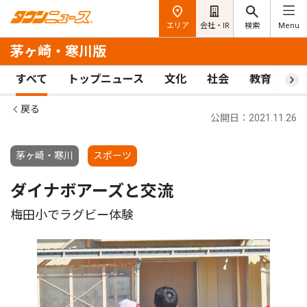
エリア
会社・IR
検索
Menu
茅ヶ崎・寒川版
すべて
トップニュース
文化
社会
教育
ス
戻る
公開日：2021.11.26
茅ヶ崎・寒川
スポーツ
ダイナボアーズと交流
梅田小でラグビー体験