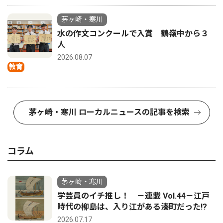
茅ヶ崎・寒川
水の作文コンクールで入賞 鶴嶺中から３
人
2026.08.07
教育
茅ヶ崎・寒川 ローカルニュースの記事を検索
コラム
茅ヶ崎・寒川
学芸員のイチ推し！ －連載 Vol.44－江戸
時代の柳島は、入り江がある湊町だった!?
2026.07.17