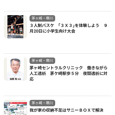
茅ヶ崎・寒川
３人制バスケ ｢３Ｘ３｣を体験しよう ９
月20日に小学生向け大会
茅ヶ崎・寒川
茅ヶ崎セントラルクリニック 働きながら
人工透析 茅ケ崎駅歩５分 夜間透析に対
応
茅ヶ崎・寒川
我が家の収納不足はサニーＢＯＸで解決