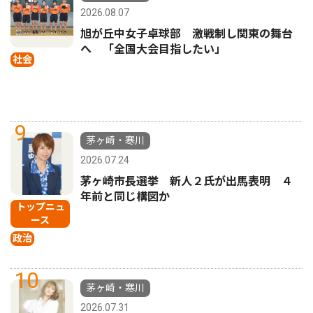
2026.08.07
旭が丘中女子卓球部 激戦制し関東の舞台
へ 「全国大会目指したい」
社会
9
茅ヶ崎・寒川
2026.07.24
茅ヶ崎市長選挙 新人２氏が出馬表明 ４
年前と同じ構図か
トップニュ
ース
政治
10
茅ヶ崎・寒川
2026.07.31