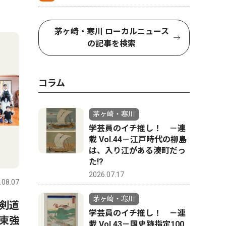
茅ヶ崎・寒川 ローカルニュース
の記事を検索
コラム
茅ヶ崎・寒川
学芸員のイチ推し！ －連
載 Vol.44－江戸時代の柳島
は、入り江がある湊町だっ
た!?
2026.07.17
.08.07
茅ヶ崎・寒川
剣道
学芸員のイチ推し！ －連
束強
載 Vol.43－国史跡指定100