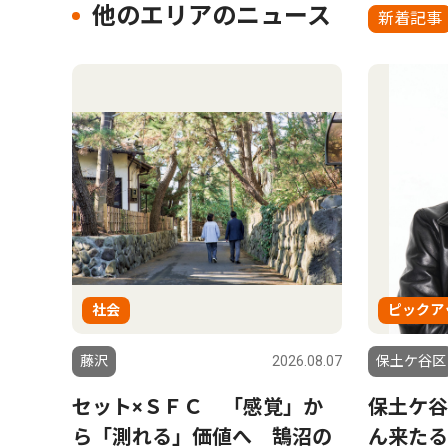
他のエリアのニュース
新着記事
社会
ピックア
藤沢
2026.08.07
保土ケ谷区
セット×ＳＦＣ 「感覚」か
保土ケ谷
ら「測れる」価値へ 鵠沼の
ん来たる