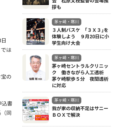
会 松原文枝監督の会場挨
拶も
茅ヶ崎・寒川
３人制バスケ ｢３Ｘ３｣を
体験しよう ９月20日に小
3日
学生向け大会
）では
茅ヶ崎・寒川
茅ヶ崎セントラルクリニッ
ク 働きながら人工透析
お宝の
茅ケ崎駅歩５分 夜間透析
に対応
茅ヶ崎・寒川
申込書
我が家の収納不足はサニー
係（同
ＢＯＸで解決