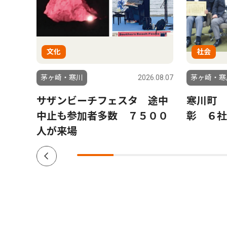
文化
社会
6.07.23
茅ヶ崎・寒川
2026.08.07
茅ヶ崎・寒
月８
サザンビーチフェスタ 途中
寒川町 
中止も参加者多数 ７５００
彰 ６社
人が来場