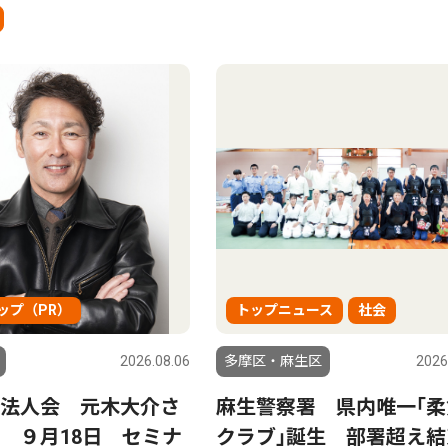
ップ（PR）
トップニュース
社会
2026.08.06
多摩区・麻生区
2026
法人会 元木大介さ
麻生警察署 県内唯一｢柔
 ９月18日 セミナ
クラブ｣誕生 部署超え結