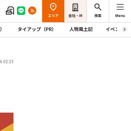
エリア
会社・IR
検索
Menu
R）
タイアップ（PR）
人物風土記
イベント
.02.23