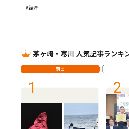
#経済
茅ヶ崎・寒川 人気記事ランキ
前日
1
2