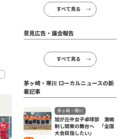
すべて見る
意見広告・議会報告
すべて見る
茅ヶ崎・寒川 ローカルニュースの新
4
5
着記事
茅ヶ崎・寒川
旭が丘中女子卓球部 激戦
制し関東の舞台へ 「全国
大会目指したい」