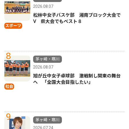
2026.08.07
松林中女子バスケ部 湘南ブロック大会で
Ⅴ 県大会でもベスト８
スポーツ
8
茅ヶ崎・寒川
2026.08.07
旭が丘中女子卓球部 激戦制し関東の舞台
へ 「全国大会目指したい」
社会
9
茅ヶ崎・寒川
2026.07.24