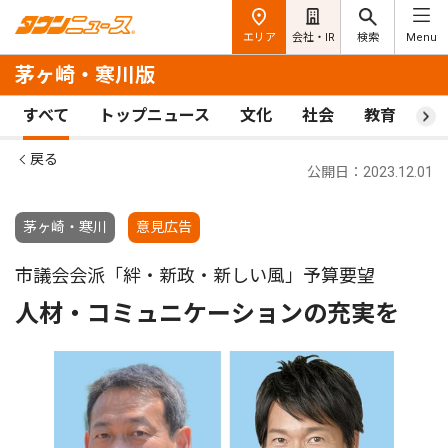
エリア
会社・IR
検索
Menu
茅ヶ崎・寒川版
すべて
トップニュース
文化
社会
教育
ス
戻る
公開日：2023.12.01
茅ヶ崎・寒川
意見広告
市議会会派「絆・新政・新しい風」予算要望
人材・コミュニケーションの充実を