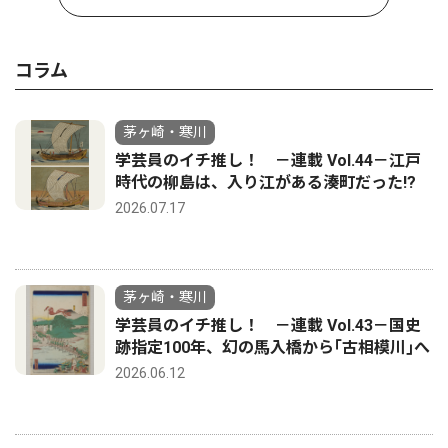
コラム
茅ヶ崎・寒川
学芸員のイチ推し！ －連載 Vol.44－江戸
時代の柳島は、入り江がある湊町だった!?
2026.07.17
茅ヶ崎・寒川
学芸員のイチ推し！ －連載 Vol.43－国史
跡指定100年、幻の馬入橋から｢古相模川｣へ
2026.06.12