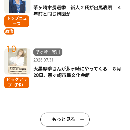
茅ヶ崎市長選挙 新人２氏が出馬表明 ４
年前と同じ構図か
トップニュ
ース
政治
10
茅ヶ崎・寒川
2026.07.31
大黒摩季さんが茅ヶ崎にやってくる ８月
28日、茅ヶ崎市民文化会館
ピックアッ
プ（PR）
もっと見る