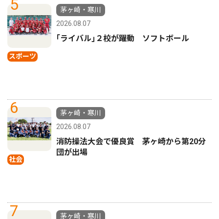
5
茅ヶ崎・寒川
2026.08.07
｢ライバル｣２校が躍動 ソフトボール
スポーツ
6
茅ヶ崎・寒川
2026.08.07
消防操法大会で優良賞 茅ヶ崎から第20分
団が出場
社会
7
茅ヶ崎・寒川