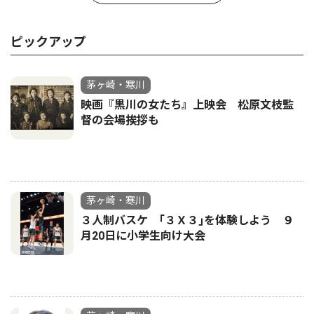
ピックアップ
茅ヶ崎・寒川
映画『黒川の女たち』上映会 松原文枝監
督の会場挨拶も
茅ヶ崎・寒川
３人制バスケ ｢３Ｘ３｣を体験しよう ９
月20日に小学生向け大会