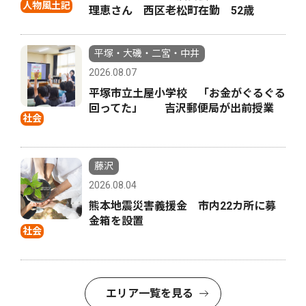
人物風土記
理恵さん 西区老松町在勤 52歳
平塚・大磯・二宮・中井
2026.08.07
平塚市立土屋小学校 「お金がぐるぐる
回ってた」 吉沢郵便局が出前授業
社会
藤沢
2026.08.04
熊本地震災害義援金 市内22カ所に募
金箱を設置
社会
エリア一覧を見る