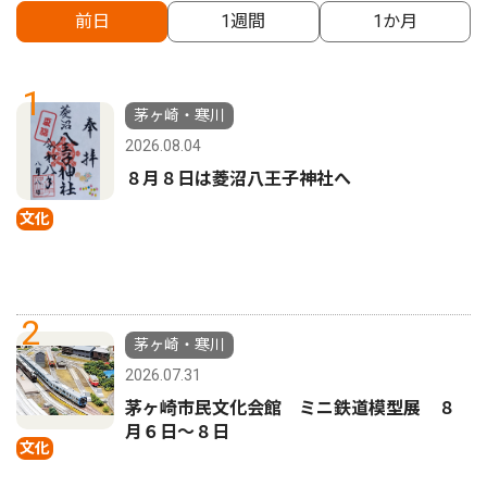
前日
1週間
1か月
1
茅ヶ崎・寒川
2026.08.04
８月８日は菱沼八王子神社へ
文化
2
茅ヶ崎・寒川
2026.07.31
茅ヶ崎市民文化会館 ミニ鉄道模型展 ８
月６日〜８日
文化