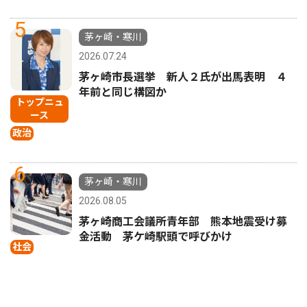
5
茅ヶ崎・寒川
2026.07.24
茅ヶ崎市長選挙 新人２氏が出馬表明 ４
年前と同じ構図か
トップニュ
ース
政治
6
茅ヶ崎・寒川
2026.08.05
茅ヶ崎商工会議所青年部 熊本地震受け募
金活動 茅ケ崎駅頭で呼びかけ
社会