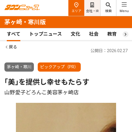
エリア
会社・IR
検索
Menu
茅ヶ崎・寒川版
すべて
トップニュース
文化
社会
教育
ス
戻る
公開日：2026.02.27
茅ヶ崎・寒川
ピックアップ（PR）
｢美｣を提供し幸せもたらす
山野愛子どろんこ美容茅ヶ崎店