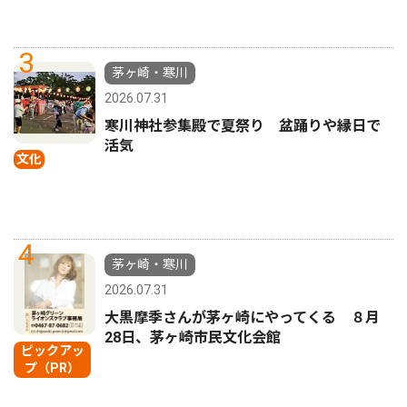
3
茅ヶ崎・寒川
2026.07.31
寒川神社参集殿で夏祭り 盆踊りや縁日で
活気
文化
4
茅ヶ崎・寒川
2026.07.31
大黒摩季さんが茅ヶ崎にやってくる ８月
28日、茅ヶ崎市民文化会館
ピックアッ
プ（PR）