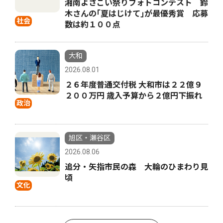
湘南よさこい祭りフォトコンテスト 鈴
木さんの｢夏はじけて｣が最優秀賞 応募
社会
数は約１００点
大和
2026.08.01
２６年度普通交付税 大和市は２２億９
２００万円 歳入予算から２億円下振れ
政治
旭区・瀬谷区
2026.08.06
追分・矢指市民の森 大輪のひまわり見
頃
文化