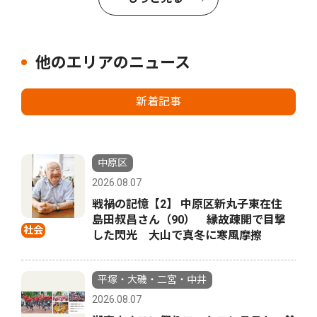
他のエリアのニュース
新着記事
中原区
2026.08.07
戦禍の記憶【2】 中原区新丸子東在住
島田叔昌さん（90） 縁故疎開で目撃
社会
した閃光 大山で真冬に寒風摩擦
平塚・大磯・二宮・中井
2026.08.07