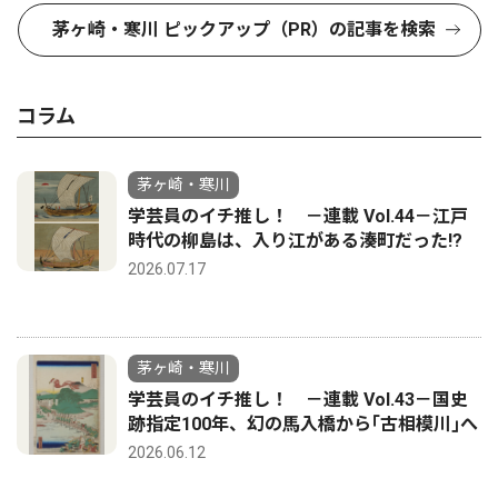
茅ヶ崎・寒川 ピックアップ（PR）の記事を検索
コラム
茅ヶ崎・寒川
学芸員のイチ推し！ －連載 Vol.44－江戸
時代の柳島は、入り江がある湊町だった!?
2026.07.17
茅ヶ崎・寒川
学芸員のイチ推し！ －連載 Vol.43－国史
跡指定100年、幻の馬入橋から｢古相模川｣へ
2026.06.12