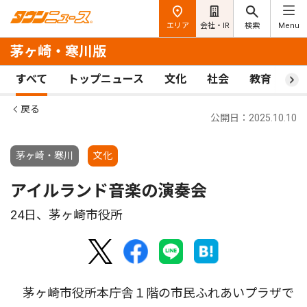
エリア
会社・IR
検索
Menu
茅ヶ崎・寒川版
すべて
トップニュース
文化
社会
教育
ス
戻る
公開日：2025.10.10
茅ヶ崎・寒川
文化
アイルランド音楽の演奏会
24日、茅ヶ崎市役所
茅ヶ崎市役所本庁舎１階の市民ふれあいプラザで