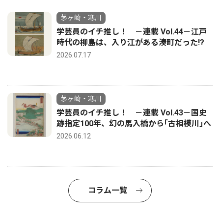
茅ヶ崎・寒川
学芸員のイチ推し！ －連載 Vol.44－江戸
時代の柳島は、入り江がある湊町だった!?
2026.07.17
茅ヶ崎・寒川
学芸員のイチ推し！ －連載 Vol.43－国史
跡指定100年、幻の馬入橋から｢古相模川｣へ
2026.06.12
コラム一覧