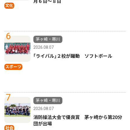
月６日〜８日
文化
6
茅ヶ崎・寒川
2026.08.07
｢ライバル｣２校が躍動 ソフトボール
スポーツ
7
茅ヶ崎・寒川
2026.08.07
消防操法大会で優良賞 茅ヶ崎から第20分
団が出場
社会