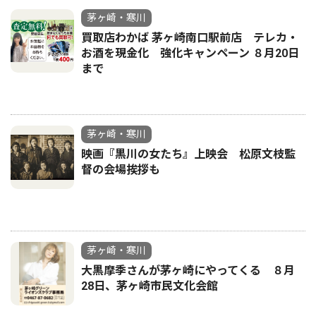
茅ヶ崎・寒川
買取店わかば 茅ヶ崎南口駅前店 テレカ・
お酒を現金化 強化キャンペーン ８月20日
まで
茅ヶ崎・寒川
映画『黒川の女たち』上映会 松原文枝監
督の会場挨拶も
茅ヶ崎・寒川
大黒摩季さんが茅ヶ崎にやってくる ８月
28日、茅ヶ崎市民文化会館