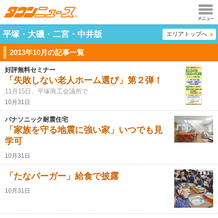
メニュ
平塚・大磯・二宮・中井版
エリアトップへ
ー
2013年10月の記事一覧
好評無料セミナー
「失敗しない老人ホーム選び」第２弾！
11月15日、平塚商工会議所で
10月31日
パナソニック耐震住宅
「家族を守る地震に強い家」いつでも見
学可
10月31日
「たなバーガー」給食で披露
10月31日