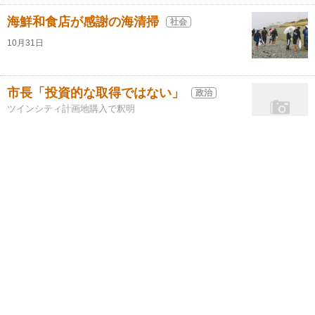
海鮮和食店が感謝の海清掃
社会
10月31日
市長「投資的な取得ではない」
政治
ツインシティ計画地購入で釈明
10月31日
平塚駅西口
通路南 エレベーター稼働
バリアフリー化終える
10月31日
第５９回東海大学建学祭実行委員長を務める
深山（ふかやま）祥一郎（しょういちろ
う）さん
東海大4年生 ２２歳
10月31日