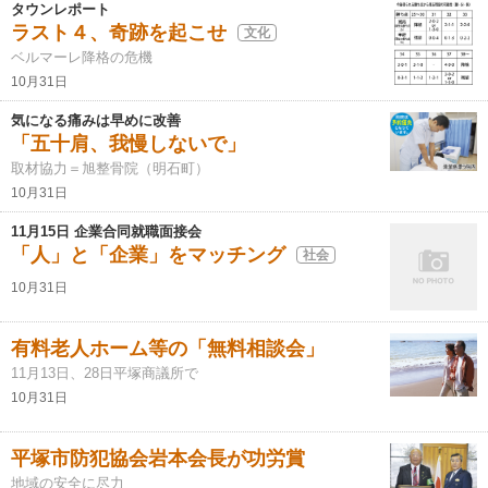
タウンレポート
ラスト４、奇跡を起こせ
文化
ベルマーレ降格の危機
10月31日
気になる痛みは早めに改善
「五十肩、我慢しないで」
取材協力＝旭整骨院（明石町）
10月31日
11月15日 企業合同就職面接会
「人」と「企業」をマッチング
社会
10月31日
有料老人ホーム等の「無料相談会」
11月13日、28日平塚商議所で
10月31日
平塚市防犯協会岩本会長が功労賞
地域の安全に尽力