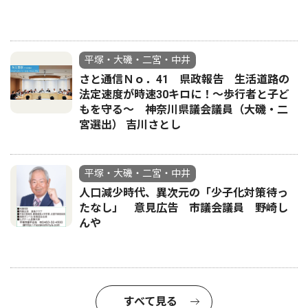
平塚・大磯・二宮・中井
さと通信Ｎｏ．41 県政報告 生活道路の
法定速度が時速30キロに！〜歩行者と子ど
もを守る〜 神奈川県議会議員（大磯・二
宮選出） 吉川さとし
平塚・大磯・二宮・中井
人口減少時代、異次元の「少子化対策待っ
たなし」 意見広告 市議会議員 野崎し
んや
すべて見る