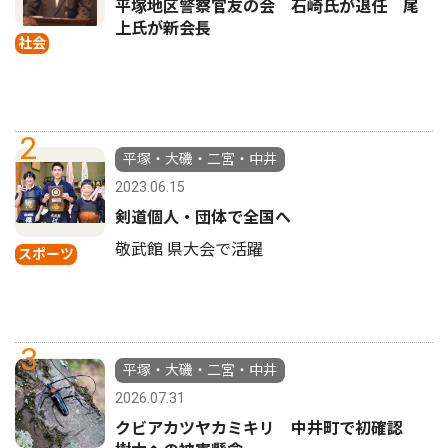
平塚地区警察官友の会 石崎氏が退任 尾
上氏が新会長
社会
2
平塚・大磯・二宮・中井
2023.06.15
剣道個人・団体で全国へ
敬武館 県大会で活躍
スポーツ
3
平塚・大磯・二宮・中井
2026.07.31
クビアカツヤカミキリ 中井町で初確認