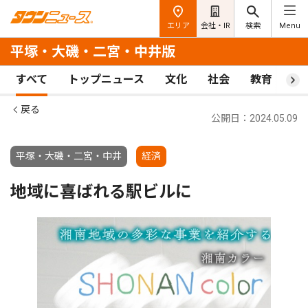
エリア
会社・IR
検索
Menu
平塚・大磯・二宮・中井版
すべて
トップニュース
文化
社会
教育
ス
戻る
公開日：2024.05.09
平塚・大磯・二宮・中井
経済
地域に喜ばれる駅ビルに