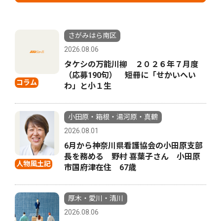
さがみはら南区
2026.08.06
タケシの万能川柳 ２０２６年７月度
（応募190句） 短冊に「せかいへい
コラム
わ」と小１生
小田原・箱根・湯河原・真鶴
2026.08.01
6月から神奈川県看護協会の小田原支部
長を務める 野村 喜葉子さん 小田原
人物風土記
市国府津在住 67歳
厚木・愛川・清川
2026.08.06