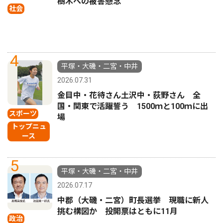
樹木への被害懸念
社会
4
平塚・大磯・二宮・中井
2026.07.31
金目中・花待さん土沢中・荻野さん 全
国・関東で活躍誓う 1500ｍと100ｍに出
スポーツ
場
トップニュ
ース
5
平塚・大磯・二宮・中井
2026.07.17
中郡（大磯・二宮）町長選挙 現職に新人
挑む構図か 投開票はともに11月
政治