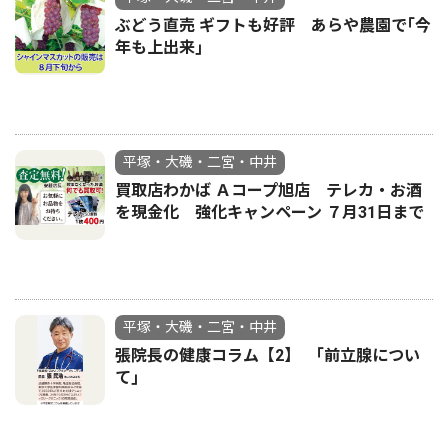
ぶどう直売 ギフトも好評 あらや農園で｢今
年も上出来｣
平塚・大磯・二宮・中井
買取店わかば Ａコープ旭店 テレカ・お酒
を現金化 強化キャンペーン ７月31日まで
平塚・大磯・二宮・中井
張院長の健康コラム【2】 ｢前立腺につい
て｣