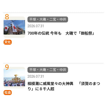
8
平塚・大磯・二宮・中井
2026.07.31
700年の伝統 今年も 大磯で「御船祭」
文化
9
平塚・大磯・二宮・中井
2026.07.31
相模灘に威風堂々の大神輿 「須賀のまつ
り」に８千人超
社会