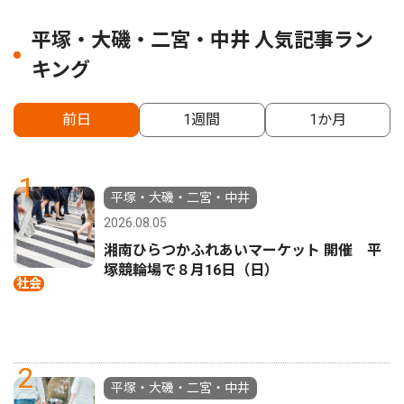
平塚・大磯・二宮・中井 人気記事ラン
キング
前日
1週間
1か月
1
平塚・大磯・二宮・中井
2026.08.05
湘南ひらつかふれあいマーケット 開催 平
塚競輪場で８月16日（日）
社会
2
平塚・大磯・二宮・中井