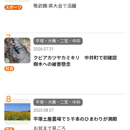
敬武館 県大会で活躍
スポーツ
7
平塚・大磯・二宮・中井
2026.07.31
クビアカツヤカミキリ 中井町で初確認
樹木への被害懸念
社会
8
平塚・大磯・二宮・中井
2025.08.07
平塚土屋農場で５千本のひまわりが満開
お盆まで見ごろ
文化