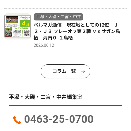
平塚・大磯・二宮・中井
ベルマガ通信 現在地としての12位 Ｊ
２・Ｊ３ プレーオフ第２戦 ｖｓサガン鳥
栖 湘南０-１鳥栖
2026.06.12
コラム一覧
平塚・大磯・二宮・中井編集室
0463-25-0700