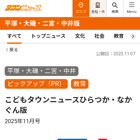
エリア
会社・IR
検索
Menu
平塚・大磯・二宮・中井版
すべて
トップニュース
文化
社会
教育
ス
戻る
公開日：2025.11.07
平塚・大磯・二宮・中井
ピックアップ（PR）
教育
こどもタウンニュースひらつか・なか
ぐん版
2025年11月号