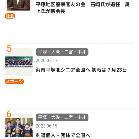
平塚地区警察官友の会 石崎氏が退任 尾
上氏が新会長
社会
5
平塚・大磯・二宮・中井
2026.07.17
湘南平塚北シニア全国へ 初戦は７月23日
スポーツ
6
平塚・大磯・二宮・中井
2023.06.15
剣道個人・団体で全国へ