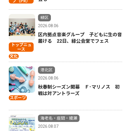
プ（PR）
緑区
2026.08.06
区内拠点音楽グループ 子どもに生の音
届ける 22日、緑公会堂でフェス
トップニュ
ース
文化
港北区
2026.08.06
秋春制シーズン開幕 Ｆ･マリノス 初
戦は対アントラーズ
スポーツ
海老名・座間・綾瀬
2026.08.07