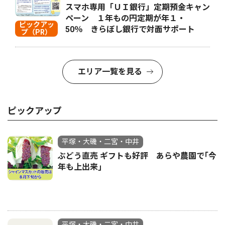
スマホ専用「ＵＩ銀行」定期預金キャン
ペーン １年もの円定期が年１・
ピックアッ
50％ きらぼし銀行で対面サポート
プ（PR）
エリア一覧を見る
ピックアップ
平塚・大磯・二宮・中井
ぶどう直売 ギフトも好評 あらや農園で｢今
年も上出来｣
平塚・大磯・二宮・中井