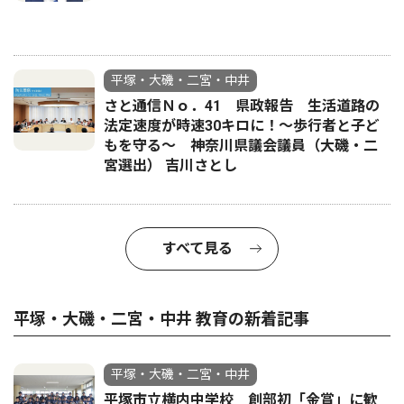
平塚・大磯・二宮・中井
さと通信Ｎｏ．41 県政報告 生活道路の
法定速度が時速30キロに！〜歩行者と子ど
もを守る〜 神奈川県議会議員（大磯・二
宮選出） 吉川さとし
すべて見る
平塚・大磯・二宮・中井 教育の新着記事
平塚・大磯・二宮・中井
平塚市立横内中学校 創部初「金賞」に歓