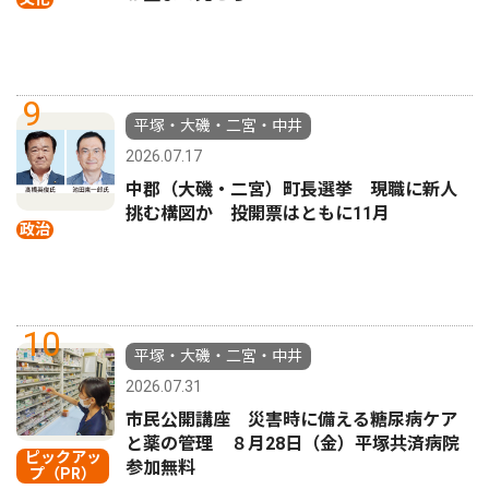
9
平塚・大磯・二宮・中井
2026.07.17
中郡（大磯・二宮）町長選挙 現職に新人
挑む構図か 投開票はともに11月
政治
10
平塚・大磯・二宮・中井
2026.07.31
市民公開講座 災害時に備える糖尿病ケア
と薬の管理 ８月28日（金）平塚共済病院
ピックアッ
参加無料
プ（PR）