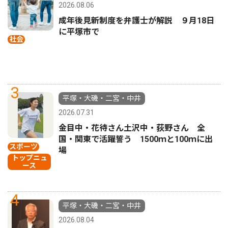
2026.08.06
成年後見新制度を弁護士が解説 ９月18日
に平塚市で
社会
3
平塚・大磯・二宮・中井
2026.07.31
金目中・花待さん土沢中・荻野さん 全
国・関東で活躍誓う 1500ｍと100ｍに出
スポーツ
場
トップニュ
ース
4
平塚・大磯・二宮・中井
2026.08.04