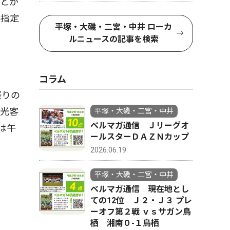
ことが
い指定
平塚・大磯・二宮・中井 ローカ
ルニュースの記事を検索
コラム
祭りの
観光客
平塚・大磯・二宮・中井
ベルマガ通信 Ｊリーグオ
は午
ールスターＤＡＺＮカップ
」
2026.06.19
平塚・大磯・二宮・中井
ベルマガ通信 現在地とし
ての12位 Ｊ２・Ｊ３ プレ
ーオフ第２戦 ｖｓサガン鳥
栖 湘南０-１鳥栖