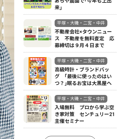
あらや農園で｢今年も上出
来｣
平塚・大磯・二宮・中井
不動産会社×タウンニュー
ス 不動産を無料査定 応
募締切は９月４日まで
平塚・大磯・二宮・中井
高級時計・ブランドバッ
グ ｢最後に使ったのはい
つ？｣眠るお宝は大黒屋へ
平塚・大磯・二宮・中井
入場無料 プロから学ぶ空
き家対策 センチュリー21
主催セミナー