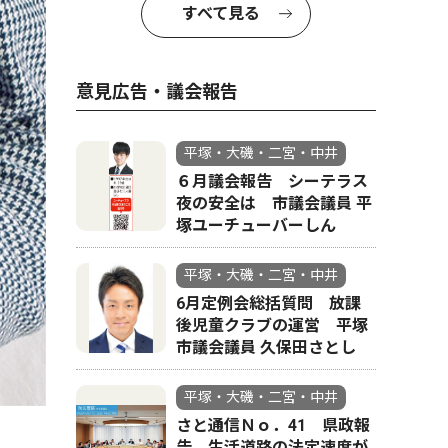
すべて見る
意見広告・議会報告
平塚・大磯・二宮・中井
６月議会報告 シーテラス
夜の安全は 市議会議員 平
塚ユーチューバーしん
平塚・大磯・二宮・中井
6月定例会総括質問 放課
後児童クラブの運営 平塚
市議会議員 久保田さとし
平塚・大磯・二宮・中井
さと通信Ｎｏ．41 県政報
告 生活道路の法定速度が