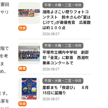
な要因
平塚・大磯・二宮・中井
体やリ
湘南よさこい祭りフォトコ
ンテスト 鈴木さんの｢夏は
じけて｣が最優秀賞 応募数
は約１００点
社会
2026.08.07
平塚・大磯・二宮・中井
段階で
平塚市立横内中学校 創部
を考
初「金賞」に歓喜 西湘吹
奏楽コンクールで
。ま
教育
2026.08.07
め、
平塚・大磯・二宮・中井
里都まち「夜遊び」 ８月
15日に盆踊り
ます。
2026.08.07
集客を
社会