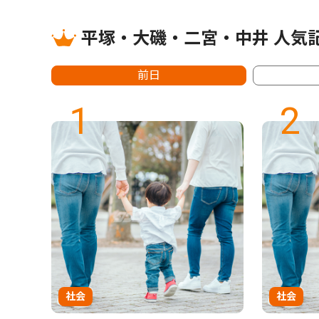
平塚・大磯・二宮・中井 人気
前日
1
2
社会
社会