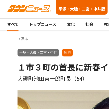
平塚・大磯・二宮・中井版
すべて
トップニュース
文化
社会
教
戻る
平塚・大磯・二宮・中井
経済
１市３町の首長に新春イ
大磯町池田東一郎町長（64）