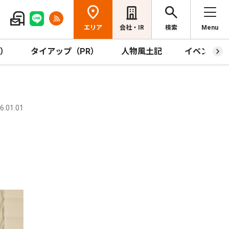
エリア
会社・IR
検索
Menu
R）
タイアップ（PR）
人物風土記
イベント
.01.01