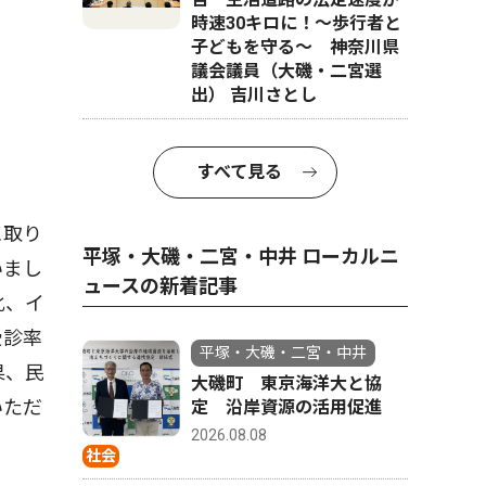
時速30キロに！〜歩行者と
子どもを守る〜 神奈川県
議会議員（大磯・二宮選
出） 吉川さとし
すべて見る
に取り
平塚・大磯・二宮・中井 ローカルニ
いまし
ュースの新着記事
化、イ
受診率
平塚・大磯・二宮・中井
果、民
大磯町 東京海洋大と協
いただ
定 沿岸資源の活用促進
2026.08.08
社会