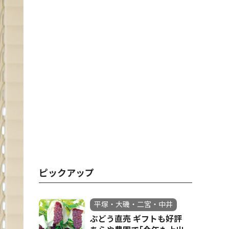
ピックアップ
平塚・大磯・二宮・中井
ぶどう直売 ギフトも好評