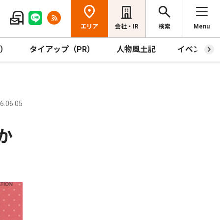
エリア
会社・IR
検索
Menu
R）
タイアップ（PR）
人物風土記
イベント
.06.05
か