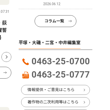
2026.06.12
.07.31
平塚・大磯・二宮・中井
2026.08.04
平塚・大磯
コラム一覧
・荻
平塚地区警察官友の会 石崎
湘南平塚
躍誓
氏が退任 尾上氏が新会長
は７月23
場
平塚・大磯・二宮・中井編集室
0463-25-0700
0463-25-0777
情報提供・ご意見はこちら
著作物の二次利用等はこちら