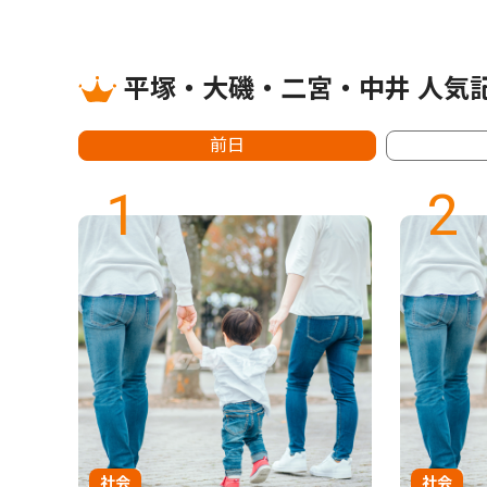
平塚・大磯・二宮・中井 人気
前日
1
2
社会
社会