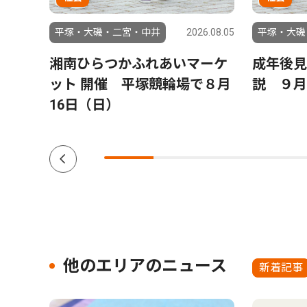
6.07.31
平塚・大磯・二宮・中井
2026.08.05
平塚・大磯
備え
湘南ひらつかふれあいマーケ
成年後見
 ８
ット 開催 平塚競輪場で８月
説 ９月
院 参
16日（日）
他のエリアのニュース
新着記事