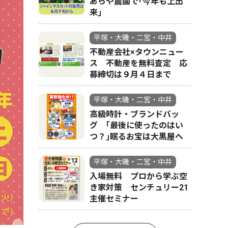
あらや農園で｢今年も上出
来｣
平塚・大磯・二宮・中井
不動産会社×タウンニュー
ス 不動産を無料査定 応
募締切は９月４日まで
平塚・大磯・二宮・中井
高級時計・ブランドバッ
グ ｢最後に使ったのはい
つ？｣眠るお宝は大黒屋へ
平塚・大磯・二宮・中井
入場無料 プロから学ぶ空
き家対策 センチュリー21
主催セミナー