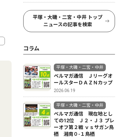
平塚・大磯・二宮・中井 トップ
ニュースの記事を検索
コラム
4
5
平塚・大磯・二宮・中井
ベルマガ通信 Ｊリーグオ
ールスターＤＡＺＮカップ
2026.06.19
平塚・大磯・二宮・中井
ベルマガ通信 現在地とし
ての12位 Ｊ２・Ｊ３ プレ
ーオフ第２戦 ｖｓサガン鳥
栖 湘南０-１鳥栖
社会
スポーツ