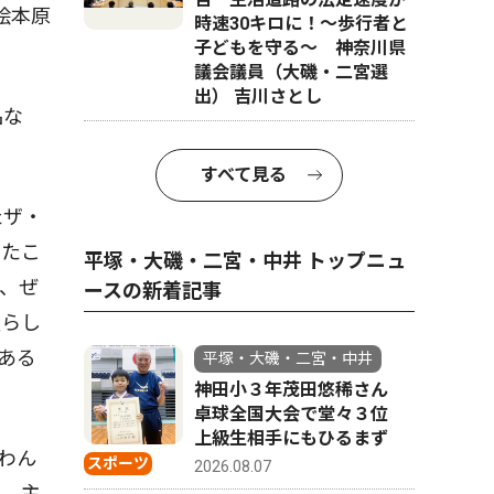
絵本原
時速30キロに！〜歩行者と
子どもを守る〜 神奈川県
議会議員（大磯・二宮選
出） 吉川さとし
品な
すべて見る
たザ・
いたこ
平塚・大磯・二宮・中井 トップニュ
、ぜ
ースの新着記事
愛らし
ある
平塚・大磯・二宮・中井
神田小３年茂田悠稀さん
卓球全国大会で堂々３位
上級生相手にもひるまず
わん
スポーツ
2026.08.07
る。主