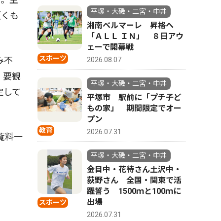
平塚・大磯・二宮・中井
（くも
湘南ベルマーレ 昇格へ
「ＡＬＬ ＩＮ」 ８日アウ
ェーで開幕戦
スポーツ
み不
2026.08.07
・要観
平塚・大磯・二宮・中井
定して
平塚市 駅前に「プチ子ど
もの家」 期間限定でオー
プン
教育
2026.07.31
覧料一
平塚・大磯・二宮・中井
金目中・花待さん土沢中・
荻野さん 全国・関東で活
躍誓う 1500ｍと100ｍに
出場
スポーツ
2026.07.31