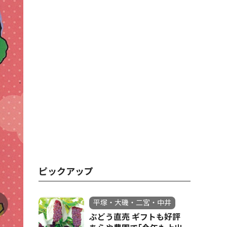
ピックアップ
平塚・大磯・二宮・中井
ぶどう直売 ギフトも好評