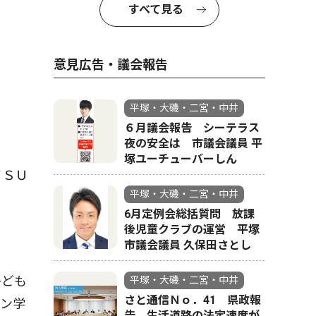
すべて見る
会見に
意見広告・議会報告
平塚・大磯・二宮・中井
６月議会報告 シーテラス
夜の安全は 市議会議員 平
塚ユーチューバーしん
ＴＳＵ
平塚・大磯・二宮・中井
6月定例会総括質問 放課
後児童クラブの運営 平塚
市議会議員 久保田さとし
子ども
平塚・大磯・二宮・中井
さと通信Ｎｏ．41 県政報
イン学
告 生活道路の法定速度が