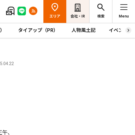
エリア
会社・IR
検索
Menu
R）
タイアップ（PR）
人物風土記
イベント
.04.22
正午、