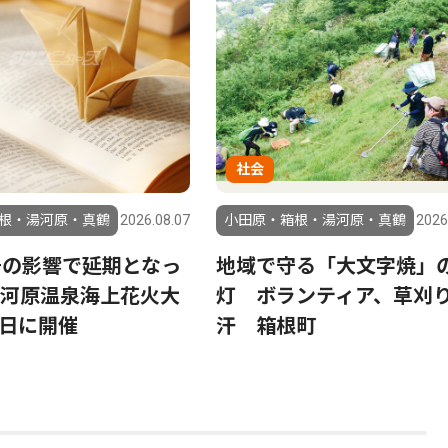
社会
根・湯河原・真鶴
2026.08.07
小田原・箱根・湯河原・真鶴
2026
号の影響で延期となっ
地域で守る「大文字焼」
河原温泉海上花火大
灯 ボランティア、草刈
23日に開催
汗 箱根町