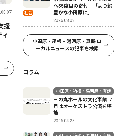
へ35度目の寄付 「より緑
.08.07
豊かな小田原に」
社会
2026.08.08
支援
ティ
小田原・箱根・湯河原・真鶴 ロ
ーカルニュースの記事を検索
コラム
小田原・箱根・湯河原・真鶴
三の丸ホールの文化事業 ７
月はオーケストラ公演を堪
能
2026.04.25
小田原・箱根・湯河原・真鶴