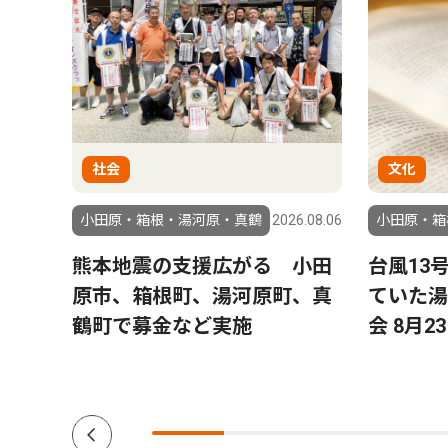
社会
文化
2.01.14
小田原・箱根・湯河原・真鶴
2026.08.06
小田原・箱
松坂桃
熊本地震の支援広がる 小田
台風13
原市、箱根町、湯河原町、真
ていた湯
鶴町で募金など実施
会 8月