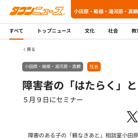
小田原・箱根・湯河原・真鶴
すべて
トップニュース
文化
社会
教
戻る
小田原・箱根・湯河原・真鶴
社会
障害者の「はたらく」と
５月９日にセミナー
障害のある子の「親なきあと」相談室小田原に