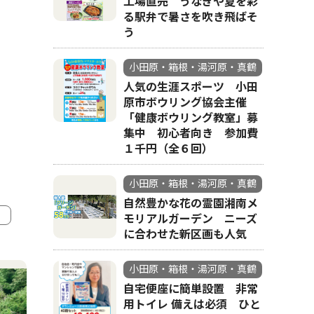
工場直売 うなぎや夏を彩
る駅弁で暑さを吹き飛ばそ
う
小田原・箱根・湯河原・真鶴
人気の生涯スポーツ 小田
原市ボウリング協会主催
「健康ボウリング教室」募
集中 初心者向き 参加費
１千円（全６回）
小田原・箱根・湯河原・真鶴
自然豊かな花の霊園湘南メ
モリアルガーデン ニーズ
に合わせた新区画も人気
4
5
小田原・箱根・湯河原・真鶴
自宅便座に簡単設置 非常
用トイレ 備えは必須 ひと