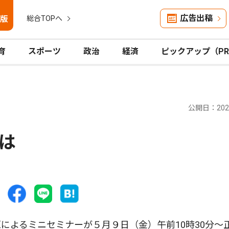
広告出稿
版
総合TOPへ
育
スポーツ
政治
経済
ピックアップ（P
公開日：2025
は
よるミニセミナーが５月９日（金）午前10時30分〜