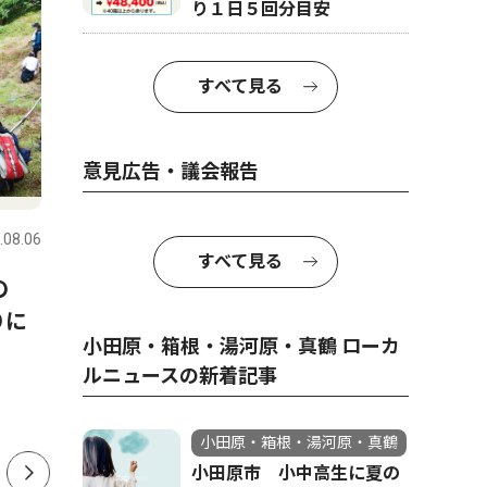
り１日５回分目安
すべて見る
意見広告・議会報告
トップニュース
教育
ピックアッ
.08.06
小田原・箱根・湯河原・真鶴
2026.06.13
小田原・箱
すべて見る
の
小田原市 全小中学校を一貫
自宅便座
りに
校へ 2031年度から順次再編
トイレ 
小田原・箱根・湯河原・真鶴 ローカ
日５回分
ルニュースの新着記事
小田原・箱根・湯河原・真鶴
小田原市 小中高生に夏の