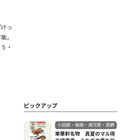
ぽけっ
可能。
６５・
ピックアップ
小田原・箱根・湯河原・真鶴
東華軒名物 真夏のマル得