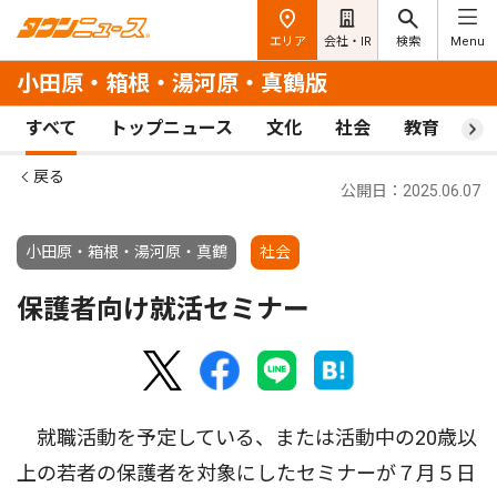
エリア
会社・IR
検索
Menu
小田原・箱根・湯河原・真鶴版
すべて
トップニュース
文化
社会
教育
ス
戻る
公開日：2025.06.07
小田原・箱根・湯河原・真鶴
社会
保護者向け就活セミナー
就職活動を予定している、または活動中の20歳以
上の若者の保護者を対象にしたセミナーが７月５日