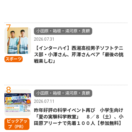
7
小田原・箱根・湯河原・真鶴
2026.07.31
【インターハイ】西湘高校男子ソフトテニ
ス部・小澤さん、芹澤さんペア「最後の挑
スポーツ
戦楽しむ」
8
小田原・箱根・湯河原・真鶴
2026.07.11
昨年好評の科学イベント再び 小学生向け
「夏の実験科学教室」 ８／８（土）、小
ピックアッ
田原アリーナで先着１００人【参加無料】
プ（PR）