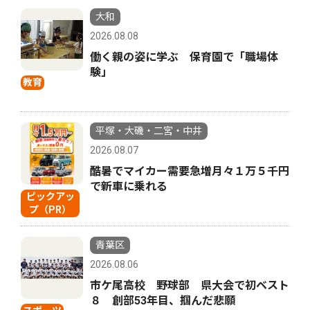
大和
2026.08.08
働く親の姿に学ぶ 保育園で「職場体
験」
教育
平塚・大磯・二宮・中井
2026.08.07
酷暑でマイカー需要急増月々１万５千円
で新車に乗れる
ピックアッ
プ（PR）
青葉区
2026.08.06
市ケ尾高校 野球部 県大会で初ベスト
８ 創部53年目、掴んだ悲願