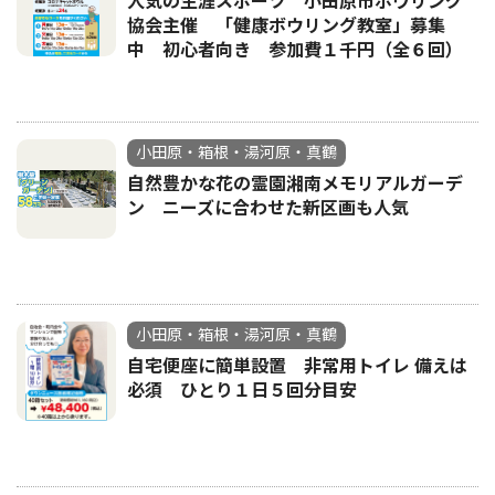
人気の生涯スポーツ 小田原市ボウリング
協会主催 「健康ボウリング教室」募集
中 初心者向き 参加費１千円（全６回）
小田原・箱根・湯河原・真鶴
自然豊かな花の霊園湘南メモリアルガーデ
ン ニーズに合わせた新区画も人気
小田原・箱根・湯河原・真鶴
自宅便座に簡単設置 非常用トイレ 備えは
必須 ひとり１日５回分目安