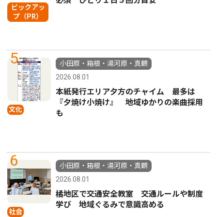
必須 ひとり１日５回分目安
ピックアッ
プ（PR）
5
小田原・箱根・湯河原・真鶴
2026.08.01
本紙発行エリア夕方のチャイム 最多は
『夕焼け小焼け』 地域ゆかりの楽曲採用
文化
も
6
小田原・箱根・湯河原・真鶴
2026.08.01
橘地区で交通安全教室 交通ルールや制度
学び 地域ぐるみで意識高める
社会