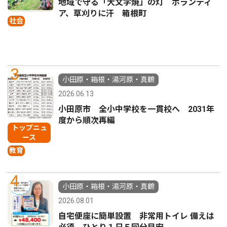
地域で守る「大文字焼」の灯 ボランティ
ア、草刈りに汗 箱根町
社会
3
小田原・箱根・湯河原・真鶴
2026.06.13
小田原市 全小中学校を一貫校へ 2031年
度から順次再編
トップニュ
ース
教育
4
小田原・箱根・湯河原・真鶴
2026.08.01
自宅便座に簡単設置 非常用トイレ 備えは