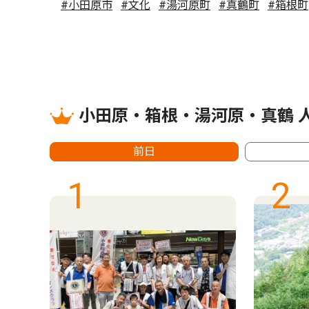
#小田原市
#文化
#湯河原町
#真鶴町
#箱根町
小田原・箱根・湯河原・真鶴 
前日
1
2