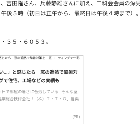
ん、吉田隆さん、兵藤静雄さんに加え、二科会会員の深
ら午後５時（初日は正午から、最終日は午後４時まで）
・３５・６０５３。
い…」と感じたら 窓の遮熱で酷暑対
グで住宅、工場などの実績も
日で部屋の暑さに苦労している...そんな室
建築総合技術会社「（株）Ｔ・Ｔ・Ｏ」推奨
(PR)