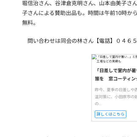
堀信治さん、谷津倉克明さん、山本由美子さ
子さんによる賛助出品も。時間は午前10時か
無料。
問い合わせは同会の林さん【電話】０４６５
「日差しで室内が暑
策を 窓コーティン
昨今、夏季の日差しや西
温対策に、小田原市の
の...
詳しくはこちら