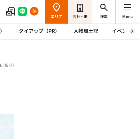
エリア
会社・IR
検索
Menu
R）
タイアップ（PR）
人物風土記
イベント
.05.07