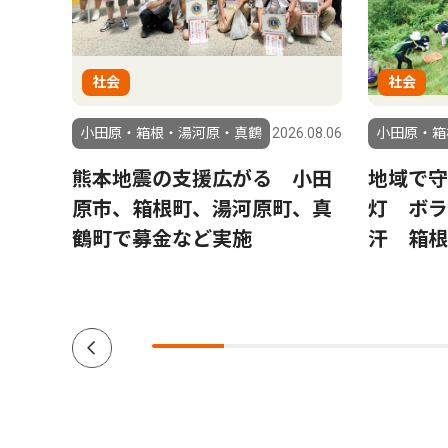
社会
社会
6.07.11
小田原・箱根・湯河原・真鶴
2026.08.06
小田原・箱
再
熊本地震の支援広がる 小田
地域で守
験科
原市、箱根町、湯河原町、真
灯 ボラ
、小
鶴町で募金など実施
汗 箱根
０人