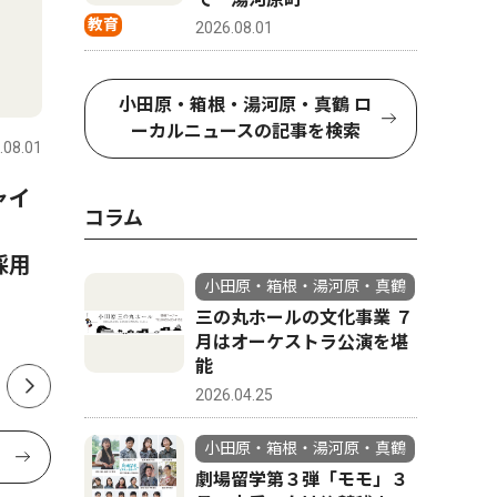
教育
2026.08.01
トップニュース
教育
ピックアッ
小田原・箱根・湯河原・真鶴 ロ
ーカルニュースの記事を検索
.08.01
小田原・箱根・湯河原・真鶴
2026.06.13
小田原・箱
ャイ
小田原市 全小中学校を一貫
自宅便座
コラム
校へ 2031年度から順次再編
トイレ 
採用
日５回分
小田原・箱根・湯河原・真鶴
三の丸ホールの文化事業 ７
月はオーケストラ公演を堪
能
2026.04.25
小田原・箱根・湯河原・真鶴
劇場留学第３弾「モモ」３