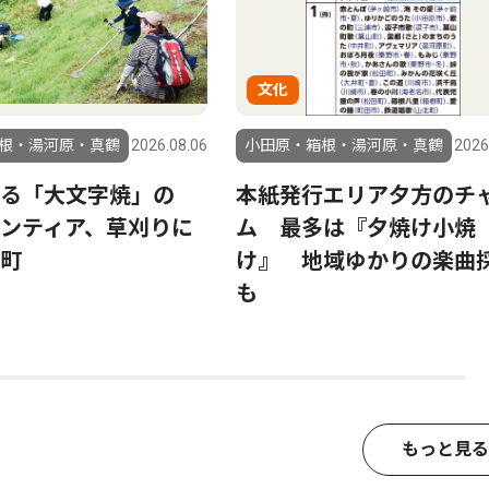
文化
根・湯河原・真鶴
2026.08.06
小田原・箱根・湯河原・真鶴
2026
る「大文字焼」の
本紙発行エリア夕方のチ
ンティア、草刈りに
ム 最多は『夕焼け小焼
町
け』 地域ゆかりの楽曲
も
もっと見る