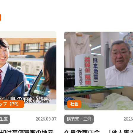
ップ（PR）
社会
生区
2026.08.07
横須賀・三浦
2026
却は高価買取の地元
久里浜商店会 「他人事