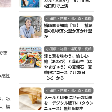
カル ｢人魚姫｣ ９月５日、
松田町で上演
小田原・箱根・湯河原・真鶴
補聴器豆知識【15】 補聴
器の形状耳穴型か耳かけ型
か
小田原・箱根・湯河原・真鶴
で第
涼と贅を味わう、愉しむ-
鮑（あわび）と葉山牛（は
やまぎゅう）の夏懐石 夏
季限定コース ７月28日
の感性
（火）から
小田原・箱根・湯河原・真鶴
メールとLINEに地元の話題
は、坂
を デジタル版TN（タウン
ん、福
ニュース）無料配信中