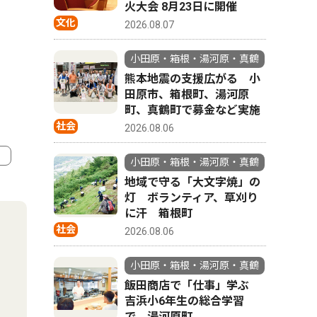
火大会 8月23日に開催
文化
2026.08.07
小田原・箱根・湯河原・真鶴
熊本地震の支援広がる 小
田原市、箱根町、湯河原
町、真鶴町で募金など実施
社会
2026.08.06
小田原・箱根・湯河原・真鶴
地域で守る「大文字焼」の
4
5
灯 ボランティア、草刈り
に汗 箱根町
社会
2026.08.06
小田原・箱根・湯河原・真鶴
飯田商店で「仕事」学ぶ
吉浜小6年生の総合学習
で 湯河原町