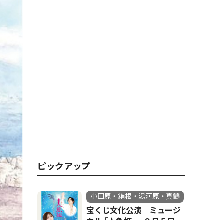
ピックアップ
小田原・箱根・湯河原・真鶴
宝くじ文化公演 ミュージ