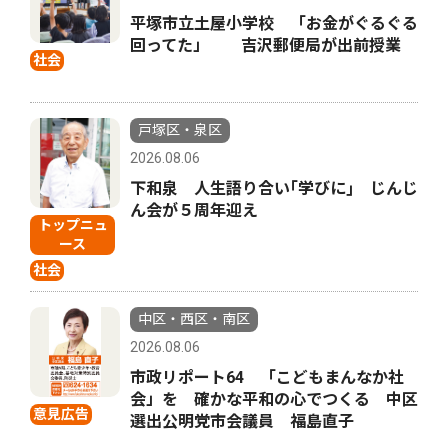
平塚市立土屋小学校 「お金がぐるぐる
回ってた」 吉沢郵便局が出前授業
社会
戸塚区・泉区
2026.08.06
下和泉 人生語り合い｢学びに｣ じんじ
ん会が５周年迎え
トップニュ
ース
社会
中区・西区・南区
2026.08.06
市政リポート64 「こどもまんなか社
会」を 確かな平和の心でつくる 中区
意見広告
選出公明党市会議員 福島直子