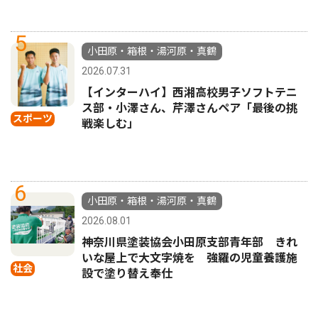
5
小田原・箱根・湯河原・真鶴
2026.07.31
【インターハイ】西湘高校男子ソフトテニ
ス部・小澤さん、芹澤さんペア「最後の挑
スポーツ
戦楽しむ」
6
小田原・箱根・湯河原・真鶴
2026.08.01
神奈川県塗装協会小田原支部青年部 きれ
いな屋上で大文字焼を 強羅の児童養護施
社会
設で塗り替え奉仕