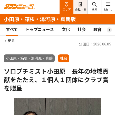
エリア
会社・IR
検索
Menu
小田原・箱根・湯河原・真鶴版
すべて
トップニュース
文化
社会
教育
ス
戻る
公開日：2026.06.05
小田原・箱根・湯河原・真鶴
社会
ソロプチミスト小田原 長年の地域貢
献をたたえ、１個人１団体にクラブ賞
を贈呈