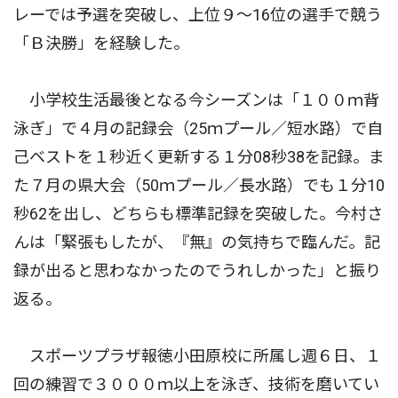
レーでは予選を突破し、上位９〜16位の選手で競う
「Ｂ決勝」を経験した。
小学校生活最後となる今シーズンは「１００ｍ背
泳ぎ」で４月の記録会（25ｍプール／短水路）で自
己ベストを１秒近く更新する１分08秒38を記録。ま
た７月の県大会（50ｍプール／長水路）でも１分10
秒62を出し、どちらも標準記録を突破した。今村さ
んは「緊張もしたが、『無』の気持ちで臨んだ。記
録が出ると思わなかったのでうれしかった」と振り
返る。
スポーツプラザ報徳小田原校に所属し週６日、１
回の練習で３０００ｍ以上を泳ぎ、技術を磨いてい