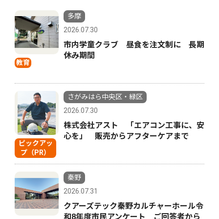
多摩
2026.07.30
市内学童クラブ 昼食を注文制に 長期
休み期間
教育
さがみはら中央区・緑区
2026.07.30
株式会社アスト 「エアコン工事に、安
心を」 販売からアフターケアまで
ピックアッ
プ（PR）
秦野
2026.07.31
クアーズテック秦野カルチャーホール令
和8年度市民アンケート ご回答者から