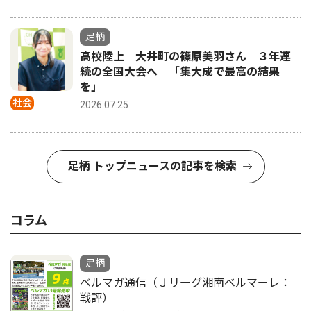
足柄
高校陸上 大井町の篠原美羽さん ３年連
続の全国大会へ 「集大成で最高の結果
を」
社会
2026.07.25
足柄 トップニュースの記事を検索
コラム
足柄
ベルマガ通信（Ｊリーグ湘南ベルマーレ：
戦評）