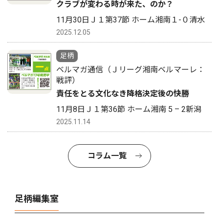
クラブが変わる時が来た、のか？
11月30日Ｊ１第37節 ホーム湘南１-０清水
2025.12.05
足柄
ベルマガ通信（Ｊリーグ湘南ベルマーレ：
戦評）
責任をとる文化なき降格決定後の快勝
11月8日Ｊ１第36節 ホーム湘南 5 – 2新潟
2025.11.14
コラム一覧
足柄編集室