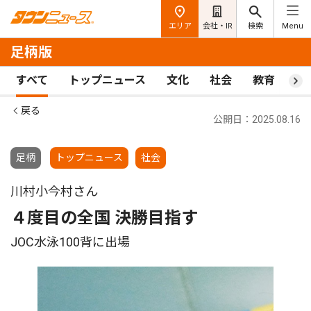
エリア
会社・IR
検索
Menu
足柄版
すべて
トップニュース
文化
社会
教育
ス
戻る
公開日：2025.08.16
足柄
トップニュース
社会
川村小今村さん
４度目の全国 決勝目指す
JOC水泳100背に出場