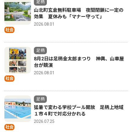
足柄
山北町玄倉無料駐車場 夜間閉鎖に一定の
効果 夏休みも「マナー守って」
2026.08.01
社会
足柄
8月2日は足柄金太郎まつり 神輿、山車屋
台が競演
2026.08.01
社会
足柄
猛暑で変わる学校プール開放 足柄上地域
１市４町で対応分かれる
2026.07.25
社会