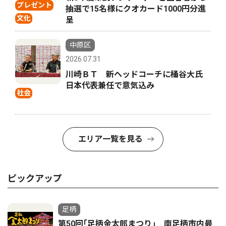
プレゼント
抽選で15名様にクオカード1000円分進
文化
呈
中原区
2026.07.31
川崎ＢＴ 新ヘッドコーチに桶谷大氏
日本代表兼任で意気込み
社会
エリア一覧を見る
ピックアップ
足柄
第50回｢足柄金太郎まつり｣ 南足柄市内最