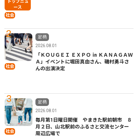
トップニュ
ース
社会
2
足柄
2026.08.01
「ＫＯＵＧＥＩ ＥＸＰＯ ㏌ ＫＡＮＡＧＡＷ
Ａ」イベントに堀田真由さん、磯村勇斗さ
社会
んの出演決定
3
足柄
2026.08.01
毎月第1日曜日開催 やまきた駅前朝市 ８
月２日、山北駅前のふるさと交流センター
社会
周辺広場で