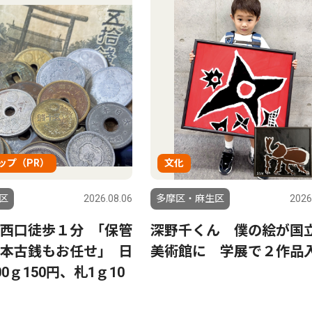
ップ（PR）
文化
区
2026.08.06
多摩区・麻生区
2026
西口徒歩１分 ｢保管
深野千くん 僕の絵が国
本古銭もお任せ｣ 日
美術館に 学展で２作品
0ｇ150円、札1ｇ10