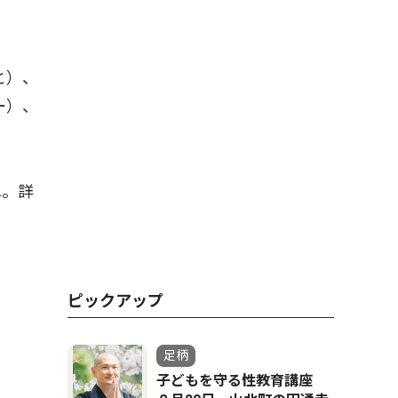
と）、
ー）、
へ。詳
ピックアップ
足柄
子どもを守る性教育講座