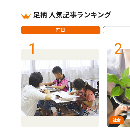
足柄 人気記事ランキング
前日
1
2
社会