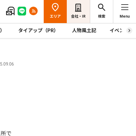
エリア
会社・IR
検索
Menu
R）
タイアップ（PR）
人物風土記
イベント
.09.06
カ所で