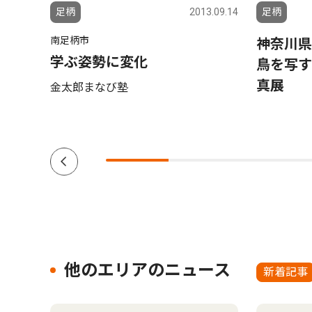
6.08.01
足柄
2013.09.14
足柄
南足柄市
 松
神奈川県
学ぶ姿勢に変化
鳥を写
真展
金太郎まなび塾
他のエリアのニュース
新着記事