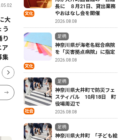
.05.02
足柄
2026.08.01
足柄
長に ８月21日、貸出業務
やおはなし会を開催
文化
日に大
「ＫＯＵＧＥＩ ＥＸＰＯ ㏌
神奈川県
2026.08.08
ょう
ＫＡＮＡＧＡＷＡ」イベント
殊詐欺等
足柄
踊り
に堀田真由さん、磯村勇斗さ
状
神奈川県が海老名総合病院
ニア
んの出演決定
を「災害拠点病院」に指定
募集
2026.08.08
文化
足柄
神奈川県大井町で防災フェ
スティバル 10月18日 町
役場周辺で
社会
2026.08.08
足柄
神奈川県大井町 ｢子ども絵