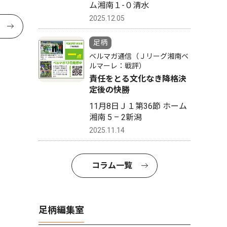
ム湘南１-０清水
2025.12.05
足柄
ベルマガ通信（Ｊリーグ湘南ベ
ルマーレ：戦評）
責任をとる文化なき降格決
定後の快勝
11月8日Ｊ１第36節 ホーム
湘南 5 – 2新潟
2025.11.14
コラム一覧
足柄編集室