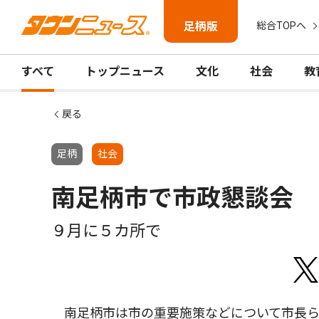
足柄版
総合TOPへ
すべて
トップニュース
文化
社会
教
戻る
足柄
社会
南足柄市で市政懇談会
９月に５カ所で
南足柄市は市の重要施策などについて市長ら