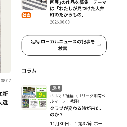
画展｣の作品を募集 テーマ
は「わたしが見つけた大井
町のたからもの」
社会
2026.08.08
足柄 ローカルニュースの記事を
検索
コラム
.08.07
足柄
立新
ベルマガ通信（Ｊリーグ湘南ベ
入選
ルマーレ：戦評）
クラブが変わる時が来た、
のか？
11月30日Ｊ１第37節 ホー