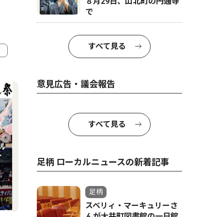
８月29日、山北町の円通寺
で
すべて見る
4
5
意見広告・議会報告
すべて見る
足柄 ローカルニュースの新着記事
足柄
社会
社会
スベリィ・マーキュリーさ
んが大井町図書館の一日館