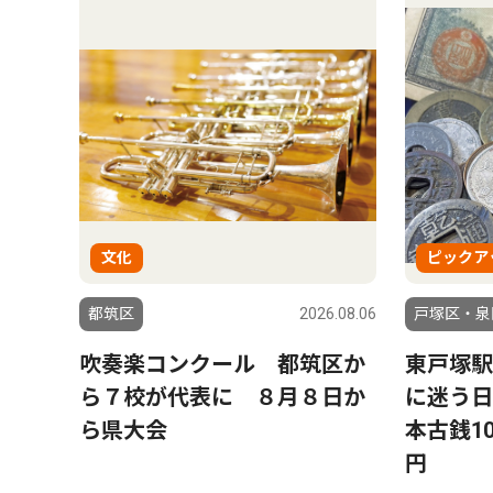
文化
ピックア
都筑区
2026.08.06
戸塚区・泉
吹奏楽コンクール 都筑区か
東戸塚駅
ら７校が代表に ８月８日か
に迷う日
ら県大会
本古銭10
円