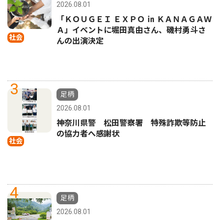
2026.08.01
「ＫＯＵＧＥＩ ＥＸＰＯ ㏌ ＫＡＮＡＧＡＷ
Ａ」イベントに堀田真由さん、磯村勇斗さ
社会
んの出演決定
3
足柄
2026.08.01
神奈川県警 松田警察署 特殊詐欺等防止
の協力者へ感謝状
社会
4
足柄
2026.08.01