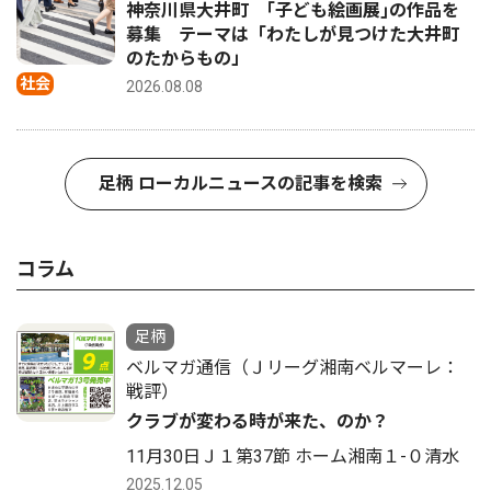
神奈川県大井町 ｢子ども絵画展｣の作品を
募集 テーマは「わたしが見つけた大井町
のたからもの」
社会
2026.08.08
足柄 ローカルニュースの記事を検索
コラム
足柄
ベルマガ通信（Ｊリーグ湘南ベルマーレ：
戦評）
クラブが変わる時が来た、のか？
11月30日Ｊ１第37節 ホーム湘南１-０清水
2025.12.05