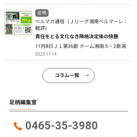
足柄
ベルマガ通信（Ｊリーグ湘南ベルマーレ：
戦評）
責任をとる文化なき降格決定後の快勝
11月8日Ｊ１第36節 ホーム湘南 5 – 2新潟
2025.11.14
コラム一覧
足柄編集室
0465-35-3980