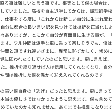
直る事は難しいと言う事です。事実として僕の場合は、
返していました。高校を自主退学してからは、調理師学
学、仕事をする度に「これからは新しい自分に生まれ変
と自分に都合の良い言い訳を見つけては挫折を正当化し
色々ありますが、とにかく自分が真面目に生きる事が、
います。ワル仲間は派手な車に乗って楽しそうでも、僕
ル仲間と道ですれ違いざまに、異常に恥ずかしく、惨め
覚に囚われたりしていたのだと思います。更に言えば、
した。挫折を繰り返せば人は信用してくれなくなり、自
仲間は挫折した僕を温かく迎え入れてくれるのです。
の弱い僕自身の「逃げ」だったと思えます。更に言って
ば本当の優しさではなかったように思えます。僕も含め
慰めていたのかも知れません。あくまでも推測になりま