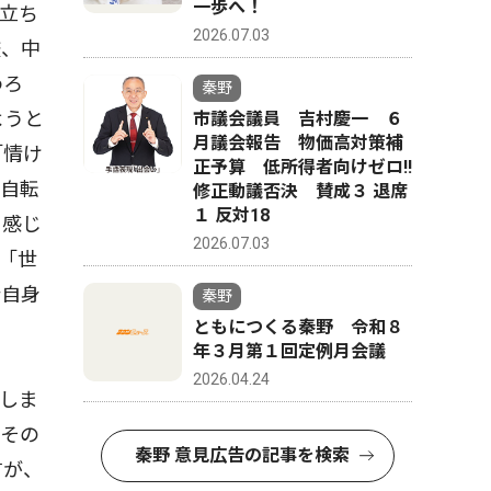
一歩へ！
立ち
2026.07.03
校、中
わろ
秦野
ようと
市議会議員 吉村慶一 ６
月議会報告 物価高対策補
「情け
正予算 低所得者向けゼロ!!
は自転
修正動議否決 賛成３ 退席
１ 反対18
に感じ
2026.07.03
「世
分自身
秦野
ともにつくる秦野 令和８
年３月第１回定例月会議
2026.04.24
しま
てその
秦野 意見広告の記事を検索
すが、