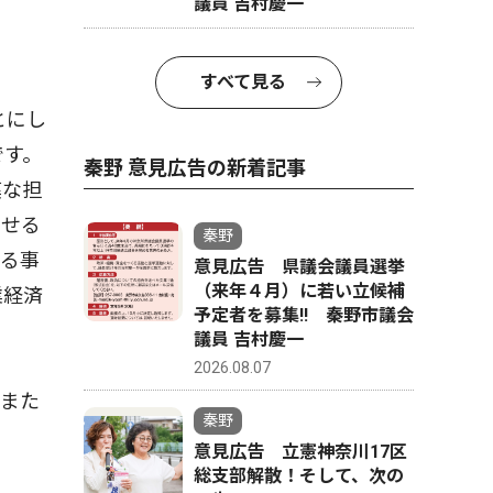
議員 吉村慶一
すべて見る
とにし
です。
秦野 意見広告の新着記事
漢な担
させる
秦野
入る事
意見広告 県議会議員選挙
（来年４月）に若い立候補
業経済
予定者を募集‼ 秦野市議会
議員 吉村慶一
2026.08.07
また
秦野
意見広告 立憲神奈川17区
総支部解散！そして、次の