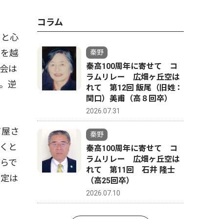
コラム
」と心
度を越
秦野
秦高100周年に寄せて コ
会は
ラムリレー 広畑ヶ丘空は
。逆
れて 第12回 飯尾（旧姓：
関口）美甫（高８回卒）
2026.07.31
て屋さ
秦野
くと
秦高100周年に寄せて コ
ラムリレー 広畑ヶ丘空は
らで
れて 第11回 石井 隆士
否定は
（高25回卒）
2026.07.10