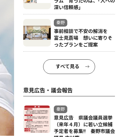
ラム 育ったのは、｢人への
深い信頼感｣
秦野
事前相談で不安の解消を
富士見斎場 想いに寄りそ
ったプランをご提案
すべて見る
意見広告・議会報告
秦野
意見広告 県議会議員選挙
（来年４月）に若い立候補
予定者を募集‼ 秦野市議会