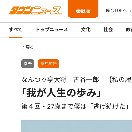
秦野版
総合TOPへ
すべて
トップニュース
文化
社会
教
戻る
秦野
意見広告
なんつッ亭大将 古谷一郎 【私の履
｢我が人生の歩み｣
第４回・27歳まで僕は「逃げ続けた」