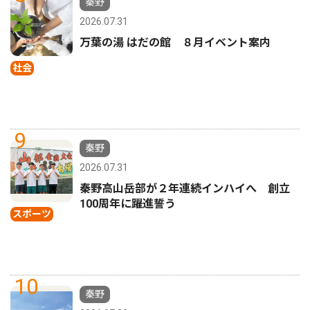
秦野
2026.07.31
万葉の湯 はだの館 ８月イベント案内
社会
9
秦野
2026.07.31
秦野高山岳部が２年連続インハイへ 創立
100周年に躍進誓う
スポーツ
10
秦野