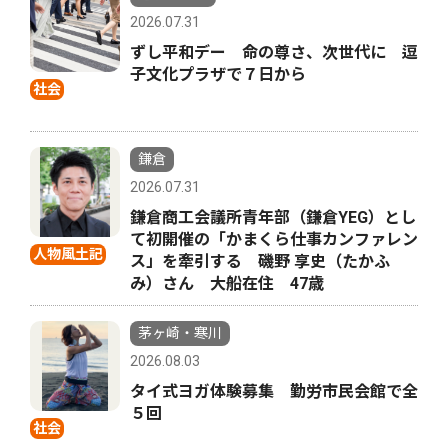
2026.07.31
ずし平和デー 命の尊さ、次世代に 逗
子文化プラザで７日から
社会
鎌倉
2026.07.31
鎌倉商工会議所青年部（鎌倉YEG）とし
て初開催の「かまくら仕事カンファレン
人物風土記
ス」を牽引する 磯野 享史（たかふ
み）さん 大船在住 47歳
茅ヶ崎・寒川
2026.08.03
タイ式ヨガ体験募集 勤労市民会館で全
５回
社会