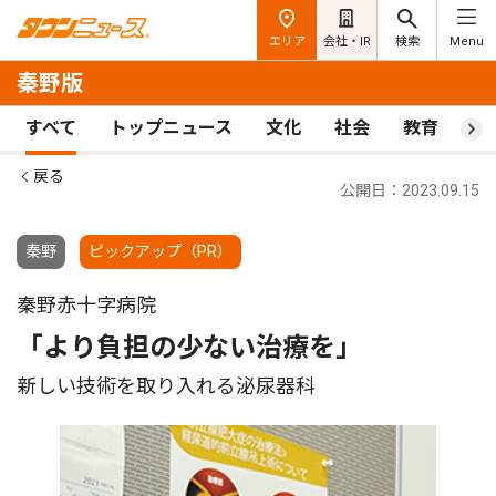
エリア
会社・IR
検索
Menu
秦野版
すべて
トップニュース
文化
社会
教育
ス
戻る
公開日：2023.09.15
秦野
ピックアップ（PR）
秦野赤十字病院
「より負担の少ない治療を」
新しい技術を取り入れる泌尿器科