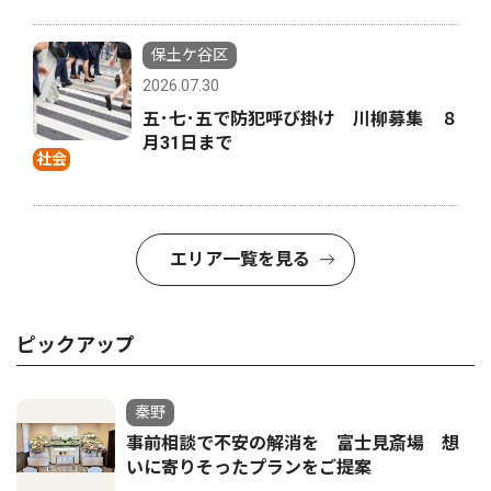
保土ケ谷区
2026.07.30
五･七･五で防犯呼び掛け 川柳募集 ８
月31日まで
社会
エリア一覧を見る
ピックアップ
秦野
事前相談で不安の解消を 富士見斎場 想
いに寄りそったプランをご提案