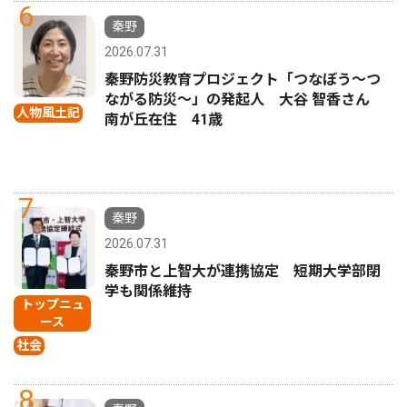
6
秦野
2026.07.31
秦野防災教育プロジェクト「つなぼう〜つ
ながる防災〜」の発起人 大谷 智香さん
人物風土記
南が丘在住 41歳
7
秦野
2026.07.31
秦野市と上智大が連携協定 短期大学部閉
学も関係維持
トップニュ
ース
社会
8