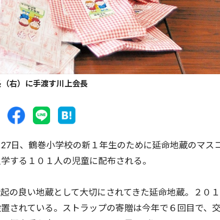
長（右）に手渡す川上会長
27日、鶴巻小学校の新１年生のために延命地蔵のマス
入学する１０１人の児童に配布される。
起の良い地蔵として大切にされてきた延命地蔵。２０１
設置されている。ストラップの寄贈は今年で６回目で、