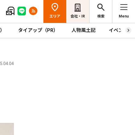
エリア
会社・IR
検索
Menu
R）
タイアップ（PR）
人物風土記
イベント
.04.04