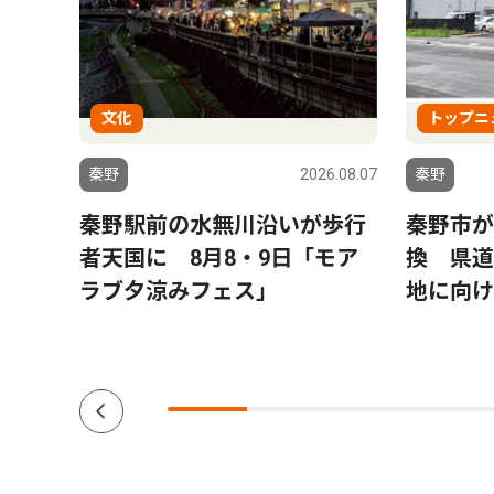
文化
トップニ
6.06.19
秦野
2026.08.07
秦野
鑑賞
秦野駅前の水無川沿いが歩行
秦野市が
見ご
者天国に 8月8・9日「モア
換 県道
ラブ夕涼みフェス」
地に向け