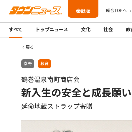
秦野版
総合TOPへ
すべて
トップニュース
文化
社会
教
戻る
秦野
教育
鶴巻温泉南町商店会
新入生の安全と成長願い
延命地蔵ストラップ寄贈