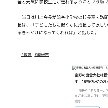
全と元気に学校生活が送れるようにという願
当日は川上会長が鶴巻小学校の校長室を訪問
長は、「子どもたちに健やかに成長して欲し
るきっかけになってくれれば」と話した。
#教育
#秦野市
秦野の出雲大社相模
中 ”秦野名水”のお
「関東のいずもさん」
まざまな夏の催し「夏
催さ...