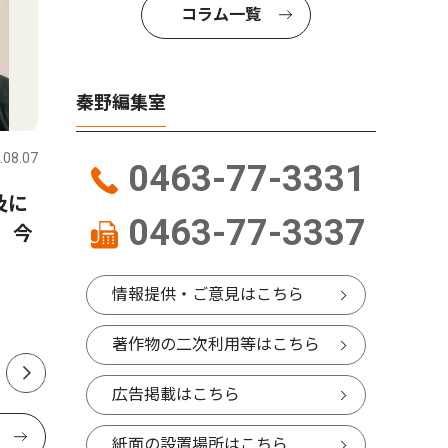
コラム一覧
秦野編集室
スポーツ
文化
.08.07
秦野
2026.07.31
秦野
0463-77-3331
及に
水泳で全国・関東大会へ 秦
8月11〜
0463-77-3337
 今
野市内中学生４人
オラマに
で個展
情報提供・ご意見はこちら
著作物の二次利用等はこちら
広告掲載はこちら
紙面の設置場所はこちら