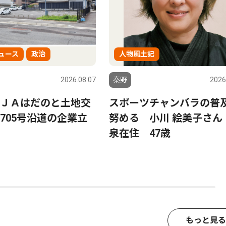
ュース
政治
人物風土記
2026.08.07
秦野
2026
ＪＡはだのと土地交
スポーツチャンバラの普
705号沿道の企業立
努める 小川 絵美子さん
泉在住 47歳
もっと見る