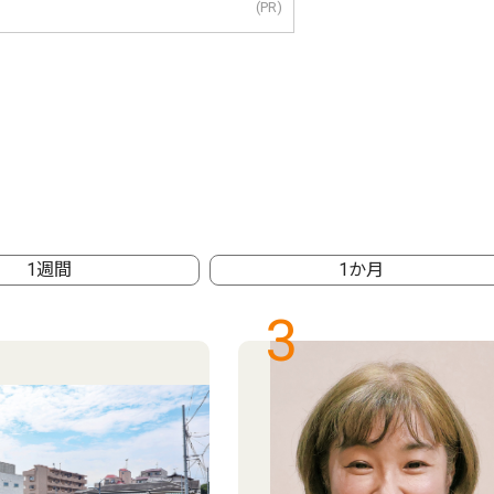
(PR)
1週間
1か月
3