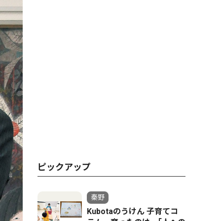
ピックアップ
秦野
Kubotaのうけん 子育てコ