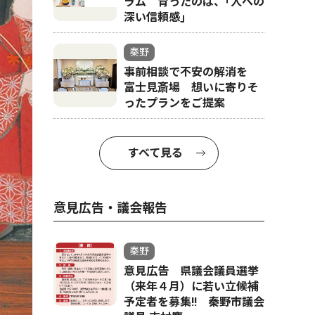
ラム 育ったのは、｢人への
深い信頼感｣
秦野
事前相談で不安の解消を
富士見斎場 想いに寄りそ
ったプランをご提案
すべて見る
意見広告・議会報告
秦野
意見広告 県議会議員選挙
（来年４月）に若い立候補
予定者を募集‼ 秦野市議会