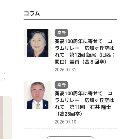
コラム
秦野
秦高100周年に寄せて コ
ラムリレー 広畑ヶ丘空は
れて 第12回 飯尾（旧姓：
関口）美甫（高８回卒）
2026.07.31
秦野
4
5
秦高100周年に寄せて コ
ラムリレー 広畑ヶ丘空は
れて 第11回 石井 隆士
（高25回卒）
2026.07.10