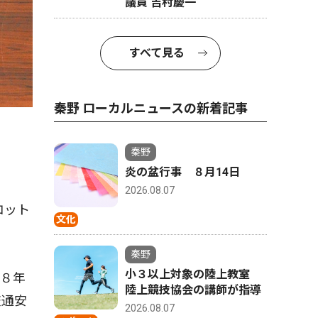
議員 吉村慶一
すべて見る
秦野 ローカルニュースの新着記事
秦野
炎の盆行事 ８月14日
2026.08.07
コット
文化
秦野
小３以上対象の陸上教室
８年
陸上競技協会の講師が指導
交通安
2026.08.07