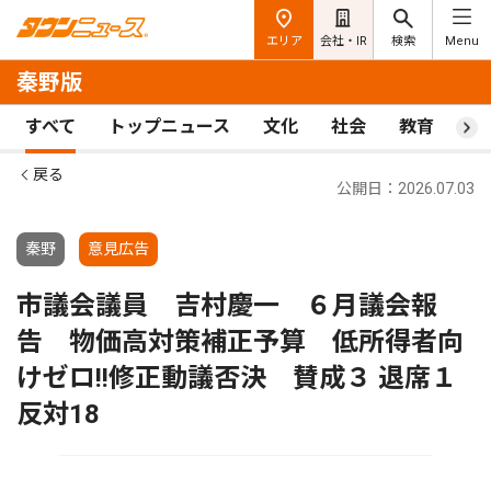
エリア
会社・IR
検索
Menu
秦野版
すべて
トップニュース
文化
社会
教育
ス
戻る
公開日：2026.07.03
秦野
意見広告
市議会議員 吉村慶一 ６月議会報
告 物価高対策補正予算 低所得者向
けゼロ!!修正動議否決 賛成３ 退席１
反対18