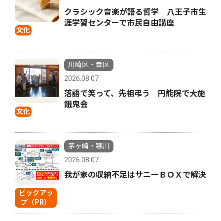
クラシック音楽が語る哲学 八王子市生
涯学習センターで市民自由講座
文化
川崎区・幸区
2026.08.07
落語で笑って、先祖弔う 円能院で大施
餓鬼会
文化
茅ヶ崎・寒川
2026.08.07
我が家の収納不足はサニーＢＯＸで解決
ピックアッ
プ（PR）