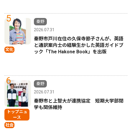
5
秦野
2026.07.31
秦野市戸川在住の久保寺節子さんが、英語
と通訳案内士の経験生かした英語ガイドブ
文化
ック「The Hakone Book」を出版
6
秦野
2026.07.31
秦野市と上智大が連携協定 短期大学部閉
学も関係維持
トップニュ
ース
社会