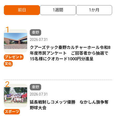
前日
1週間
1か月
1
秦野
2026.07.31
クアーズテック秦野カルチャーホール令和8
年度市民アンケート ご回答者から抽選で
プレゼント
15名様にクオカード1000円分進呈
文化
2
秦野
2026.07.31
延長戦制しコメッツ優勝 なかしん旗争奪
野球大会
スポーツ