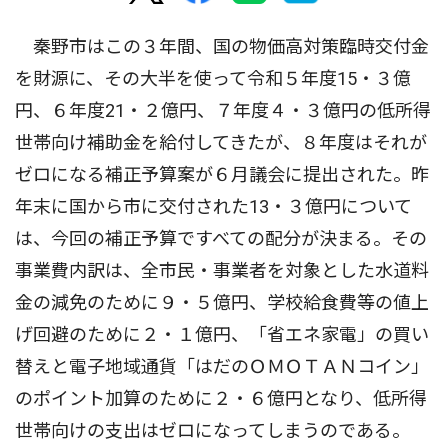
秦野市はこの３年間、国の物価高対策臨時交付金
を財源に、その大半を使って令和５年度15・３億
円、６年度21・２億円、７年度４・３億円の低所得
世帯向け補助金を給付してきたが、８年度はそれが
ゼロになる補正予算案が６月議会に提出された。昨
年末に国から市に交付された13・３億円について
は、今回の補正予算ですべての配分が決まる。その
事業費内訳は、全市民・事業者を対象とした水道料
金の減免のために９・５億円、学校給食費等の値上
げ回避のために２・１億円、「省エネ家電」の買い
替えと電子地域通貨「はだのＯＭＯＴＡＮコイン」
のポイント加算のために２・６億円となり、低所得
世帯向けの支出はゼロになってしまうのである。