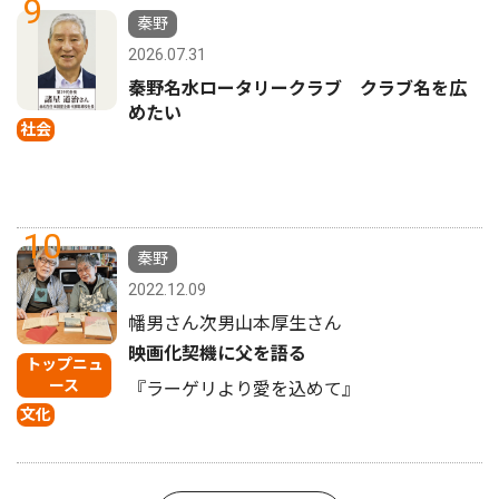
9
秦野
2026.07.31
秦野名水ロータリークラブ クラブ名を広
めたい
社会
10
秦野
2022.12.09
幡男さん次男山本厚生さん
映画化契機に父を語る
トップニュ
ース
『ラーゲリより愛を込めて』
文化