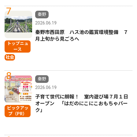
7
秦野
2026.06.19
秦野市西田原 ハス池の鑑賞環境整備 ７
月上旬から見ごろへ
トップニュ
ース
社会
8
秦野
2026.06.19
子育て世代に朗報！ 室内遊び場７月１日
オープン 「はだのにこにこおもちゃパー
ピックアッ
ク」
プ（PR）