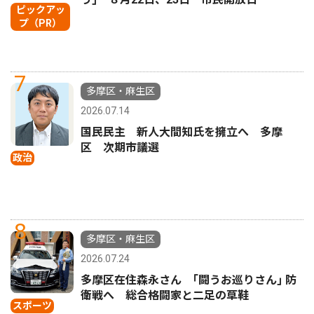
ピックアッ
プ（PR）
7
多摩区・麻生区
2026.07.14
国民民主 新人大間知氏を擁立へ 多摩
区 次期市議選
政治
8
多摩区・麻生区
2026.07.24
多摩区在住森永さん ｢闘うお巡りさん｣ 防
衛戦へ 総合格闘家と二足の草鞋
スポーツ