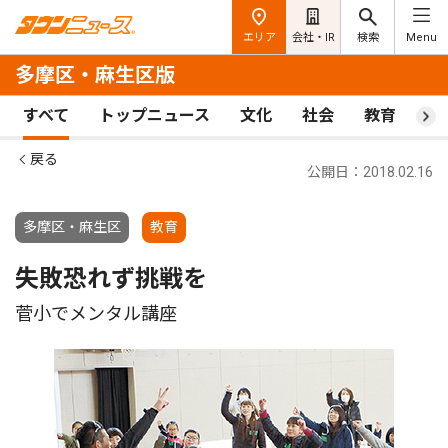
エリア
会社・IR
検索
Menu
多摩区・麻生区版
すべて
トップニュース
文化
社会
教育
ス
戻る
公開日：2018.02.16
多摩区・麻生区
教育
失敗恐れず挑戦を
菅小でメンタル講座