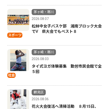
茅ヶ崎・寒川
2026.08.07
松林中女子バスケ部 湘南ブロック大会
でⅤ 県大会でもベスト８
スポーツ
茅ヶ崎・寒川
2026.08.03
タイ式ヨガ体験募集 勤労市民会館で全
５回
社会
鶴見区
2026.08.06
花火大会復活へ清掃活動 ８月15日、