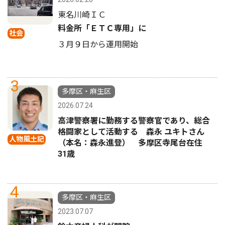
東名川崎ＩＣ
料金所「ＥＴＣ専用」に
社会
３月９日から運用開始
3
多摩区・麻生区
2026.07.24
高津警察署に勤務する警察官であり、総合
格闘家として活動する 森永 ユキトさん
人物風土記
（本名：森永進登） 多摩区寺尾台在住
31歳
4
多摩区・麻生区
2023.07.07