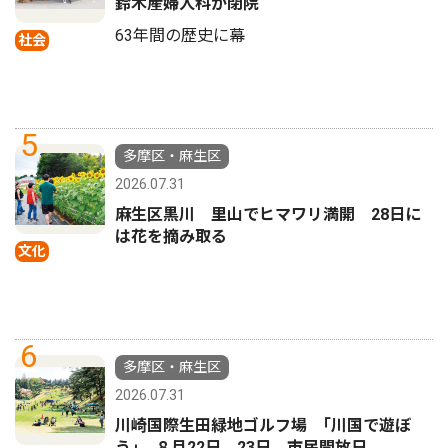
鈴木産婦人科が閉院
63年間の歴史に幕
社会
5
多摩区・麻生区
2026.07.31
麻生区黒川 里山でヒマワリ満開 28日に
は花を摘み取る
文化
6
多摩区・麻生区
2026.07.31
川崎国際生田緑地ゴルフ場 ｢川国で遊ぼ
う｣ ８月22日、23日 市民開放日