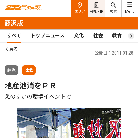
エリア
会社・IR
検索
Menu
藤沢版
すべて
トップニュース
文化
社会
教育
ス
戻る
公開日：2011.01.28
藤沢
社会
地産池消をＰＲ
えのすいの環境イベントで