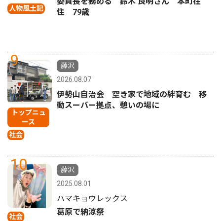
委員長を務める 鈴木 良明さん 本町在
人物風土記
住 79歳
9
藤沢
2026.08.07
伊勢山自治会 空き家で地域の絆育む 移
動スーパー拠点、憩いの場に
トップニュ
ース
社会
10
藤沢
2025.08.01
ハマキョウレックス
葛原で納涼祭
社会