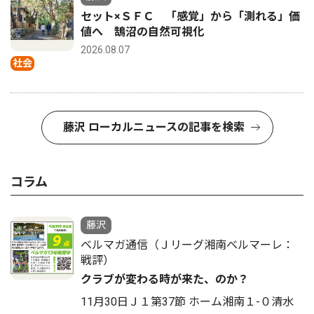
セット×ＳＦＣ 「感覚」から「測れる」価
値へ 鵠沼の自然可視化
2026.08.07
社会
藤沢 ローカルニュースの記事を検索
コラム
藤沢
ベルマガ通信（Ｊリーグ湘南ベルマーレ：
戦評）
クラブが変わる時が来た、のか？
11月30日Ｊ１第37節 ホーム湘南１-０清水