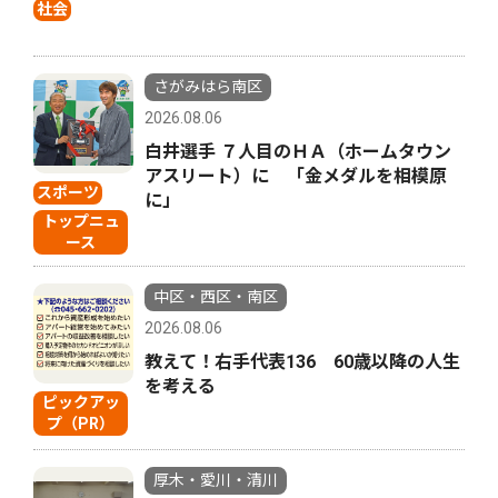
社会
さがみはら南区
2026.08.06
白井選手 ７人目のＨＡ（ホームタウン
アスリート）に 「金メダルを相模原
スポーツ
に」
トップニュ
ース
中区・西区・南区
2026.08.06
教えて！右手代表136 60歳以降の人生
を考える
ピックアッ
プ（PR）
厚木・愛川・清川