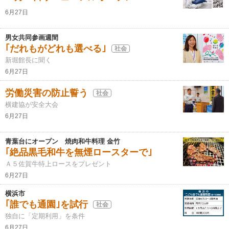
6月27日
男女共同参画週間
｢だれもがどれも選べる｣
社会
新堀館長に聞く
6月27日
労働災害の防止誓う
社会
横建協が安全大会
6月27日
青葉台にオープン 焼肉和牛料理 金竹
｢絶品黒毛和牛を無煙ロースターで｣
Ａ５佐賀牛特上ロースをプレゼント
6月27日
横浜市
｢誰でも通園｣を試行
社会
独自に「定期利用」を条件
6月27日