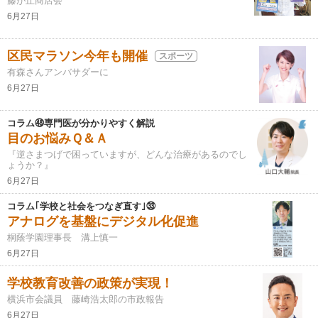
藤が丘商店会
6月27日
区民マラソン今年も開催
スポーツ
有森さんアンバサダーに
6月27日
コラム㊽専門医が分かりやすく解説
目のお悩みＱ＆Ａ
『逆さまつげで困っていますが、どんな治療があるのでし
ょうか？』
6月27日
コラム｢学校と社会をつなぎ直す｣㉝
アナログを基盤にデジタル化促進
桐蔭学園理事長 溝上慎一
6月27日
学校教育改善の政策が実現！
横浜市会議員 藤崎浩太郎の市政報告
6月27日