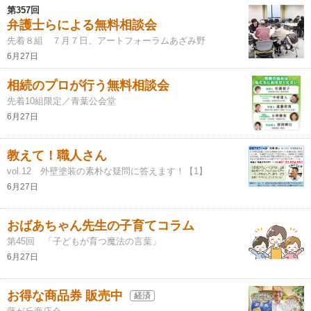
第357回
弁護士らによる無料相談会
先着８組 ７月７日、アートフォーラムあざみ野
6月27日
相続のプロが行う無料相談会
先着10組限定／青葉公会堂
6月27日
教えて！職人さん
vol.12 外壁塗装の素朴な疑問に答えます！【1】
6月27日
おばあちゃん先生の子育てコラム
第45回 「子どもが育つ魔法の言葉」
6月27日
お得な商品券 販売中
経済