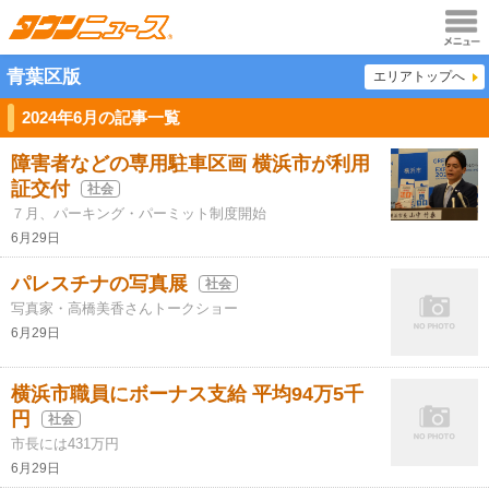
メニュ
青葉区版
エリアトップへ
ー
2024年6月の記事一覧
障害者などの専用駐車区画 横浜市が利用
証交付
社会
７月、パーキング・パーミット制度開始
6月29日
パレスチナの写真展
社会
写真家・高橋美香さんトークショー
6月29日
横浜市職員にボーナス支給 平均94万5千
円
社会
市長には431万円
6月29日