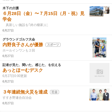
木下の介護
６月28日（金）〜７月15日（月・祝）見
学会
真新しい施設を｢終の棲家｣に
6月27日
グラウンドゴルフ大会
内野良子さんが優勝
スポーツ
ホールインワンも２回
6月27日
記者が見た、聞いた、感じた、を伝える
あっとほーむデスク
6月27日0:00更新
6月27日
３年連続無火災を達成
社会
すすき野連合自治会
6月27日