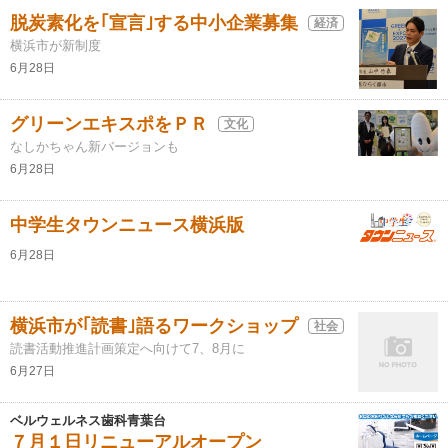
脱炭素化を｢宣言｣する中小企業募集
経済
横浜市が新制度
6月28日
グリーンエキスポをＰＲ
文化
なしかちゃん新バージョンも
6月28日
中学生タウンニュース横浜版
6月28日
横浜市が｢読書｣語るワークショップ
社会
読書活動推進計画策定へ向けて7、8月に
6月27日
ベルウェルネス歯科青葉台
７月１日リニューアルオープン