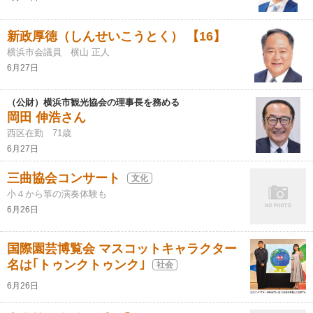
新政厚徳（しんせいこうとく） 【16】
横浜市会議員 横山 正人
6月27日
（公財）横浜市観光協会の理事長を務める
岡田 伸浩さん
西区在勤 71歳
6月27日
三曲協会コンサート
文化
小４から箏の演奏体験も
6月26日
国際園芸博覧会 マスコットキャラクター
名は｢トゥンクトゥンク｣
社会
6月26日