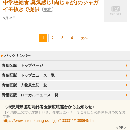
中学校給食 臭気感じ｢肉じゃが｣のジャガ
イモ抜きで提供
教育
6月26日
1
2
3
4
次へ
青葉区版 トップページ
青葉区版 トップニュース一覧
青葉区版 人物風土記一覧
青葉区版 ローカルニュース一覧
〈神奈川県後期高齢者医療広域連合からお知らせ〉
【75歳以上の方が対象】いざ、健康診査へ！ 今こそ自分の身体を見つめなお
す時
https://www.union.kanagawa.lg.jp/1000011/1000645.html
＜PR＞