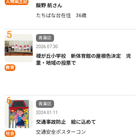
人物風土記
飯野 航さん
たちばな台在住 36歳
5
青葉区
2026.07.30
榎が丘小学校 新体育館の屋根色決定 児
童・地域の投票で
教育
6
青葉区
2024.01.11
交通事故防止 絵に込めて
交通安全ポスターコン
社会