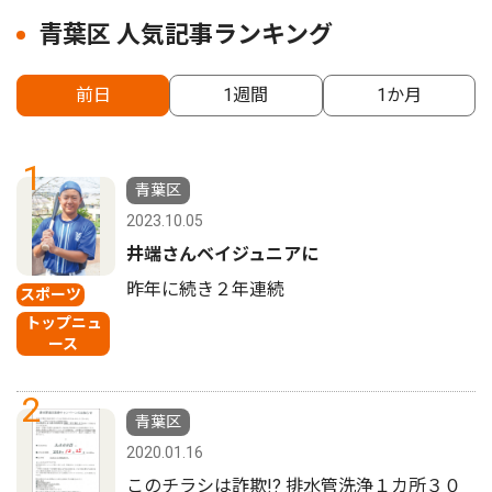
青葉区 人気記事ランキング
前日
1週間
1か月
1
青葉区
2023.10.05
井端さんベイジュニアに
昨年に続き２年連続
スポーツ
トップニュ
ース
2
青葉区
2020.01.16
このチラシは詐欺!? 排水管洗浄１カ所３０