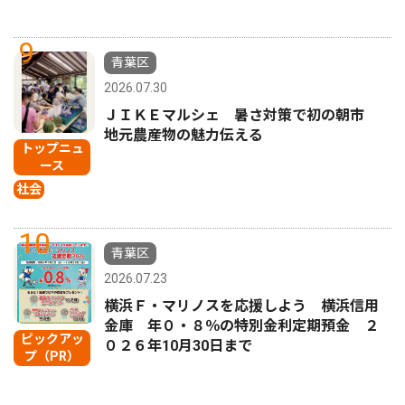
9
青葉区
2026.07.30
ＪＩＫＥマルシェ 暑さ対策で初の朝市
地元農産物の魅力伝える
トップニュ
ース
社会
10
青葉区
2026.07.23
横浜Ｆ・マリノスを応援しよう 横浜信用
金庫 年０・８％の特別金利定期預金 ２
ピックアッ
０２６年10月30日まで
プ（PR）