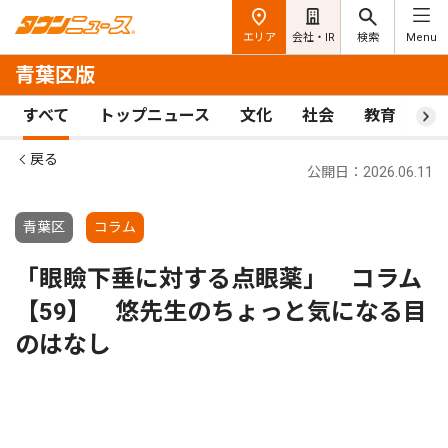
エリア
会社・IR
検索
Menu
青葉区版
すべて
トップニュース
文化
社会
教育
ス
戻る
公開日：2026.06.11
青葉区
コラム
「眼瞼下垂に対する点眼薬」 コラム
【59】 悠先生のちょっと気になる目
のはなし