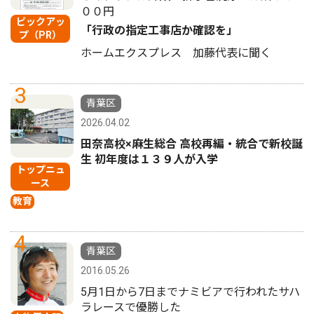
００円
ピックアッ
「行政の指定工事店か確認を」
プ（PR）
ホームエクスプレス 加藤代表に聞く
3
青葉区
2026.04.02
田奈高校×麻生総合 高校再編・統合で新校誕
生 初年度は１３９人が入学
トップニュ
ース
教育
4
青葉区
2016.05.26
5月1日から7日までナミビアで行われたサハ
ラレースで優勝した