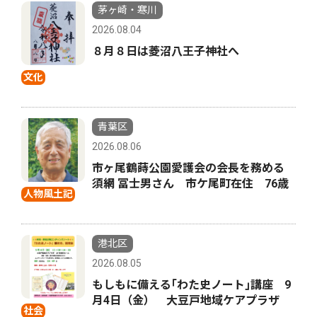
茅ヶ崎・寒川
2026.08.04
８月８日は菱沼八王子神社へ
文化
青葉区
2026.08.06
市ヶ尾鶴蒔公園愛護会の会長を務める
須網 冨士男さん 市ケ尾町在住 76歳
人物風土記
港北区
2026.08.05
もしもに備える｢わた史ノート｣講座 9
月4日（金） 大豆戸地域ケアプラザ
社会