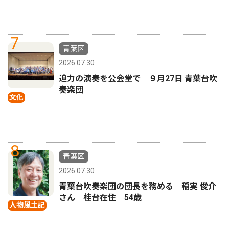
7
青葉区
2026.07.30
迫力の演奏を公会堂で ９月27日 青葉台吹
奏楽団
文化
8
青葉区
2026.07.30
青葉台吹奏楽団の団長を務める 稲実 俊介
さん 桂台在住 54歳
人物風土記