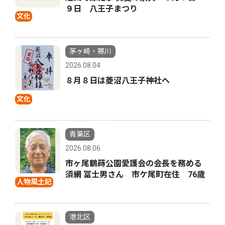
９日 八王子まつり
文化
茅ヶ崎・寒川
2026.08.04
８月８日は菱沼八王子神社へ
文化
青葉区
2026.08.06
市ヶ尾鶴蒔公園愛護会の会長を務める
須網 冨士男さん 市ケ尾町在住 76歳
人物風土記
港北区