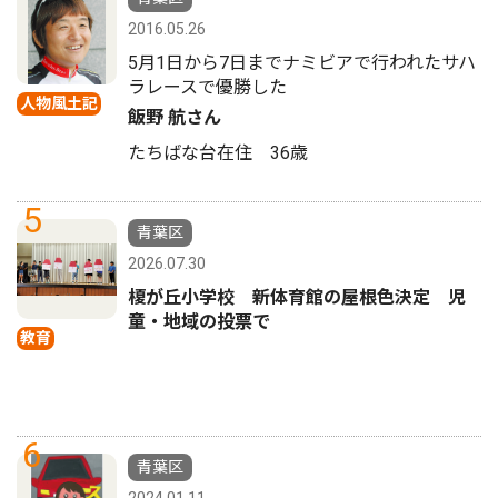
2016.05.26
5月1日から7日までナミビアで行われたサハ
ラレースで優勝した
人物風土記
飯野 航さん
たちばな台在住 36歳
5
青葉区
2026.07.30
榎が丘小学校 新体育館の屋根色決定 児
童・地域の投票で
教育
6
青葉区