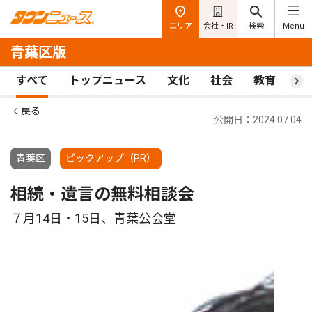
エリア
会社・IR
検索
Menu
青葉区版
すべて
トップニュース
文化
社会
教育
ス
戻る
公開日：2024.07.04
青葉区
ピックアップ（PR）
相続・遺言の無料相談会
７月14日・15日、青葉公会堂