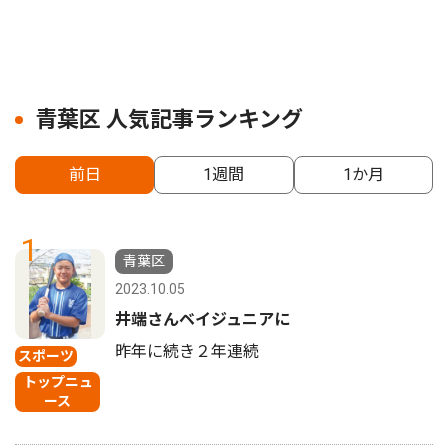
青葉区 人気記事ランキング
前日
1週間
1か月
1
青葉区
2023.10.05
井端さんベイジュニアに
昨年に続き２年連続
スポーツ
トップニュ
ース