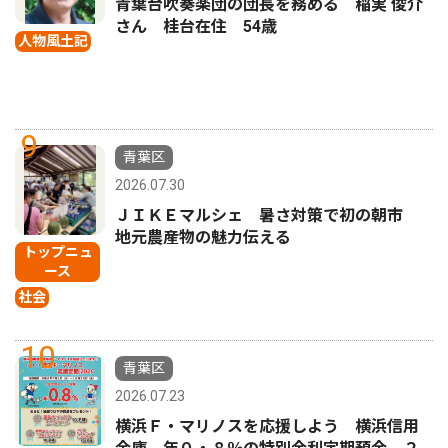
青葉台吹奏楽団の団長を務める 稲実 俊介
さん 桂台在住 54歳
人物風土記
9
青葉区
2026.07.30
ＪＩＫＥマルシェ 暑さ対策で初の朝市
地元農産物の魅力伝える
トップニュ
ース
社会
10
青葉区
2026.07.23
横浜Ｆ・マリノスを応援しよう 横浜信用