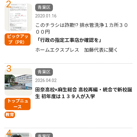
2
青葉区
2020.01.16
このチラシは詐欺!? 排水管洗浄１カ所３０
００円
ピックアッ
「行政の指定工事店か確認を」
プ（PR）
ホームエクスプレス 加藤代表に聞く
3
青葉区
2026.04.02
田奈高校×麻生総合 高校再編・統合で新校誕
生 初年度は１３９人が入学
トップニュ
ース
教育
4
青葉区