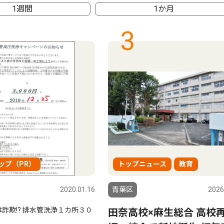
1週間
1か月
3
ップ（PR）
トップニュース
教育
2020.01.16
青葉区
2026
詐欺!? 排水管洗浄１カ所３０
田奈高校×麻生総合 高校