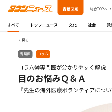
青葉区版
総合TOPへ
すべて
トップニュース
文化
社会
教
戻る
青葉区
コラム
コラム㊿専門医が分かりやすく解説
目のお悩みＱ＆Ａ
『先生の海外医療ボランティアについ