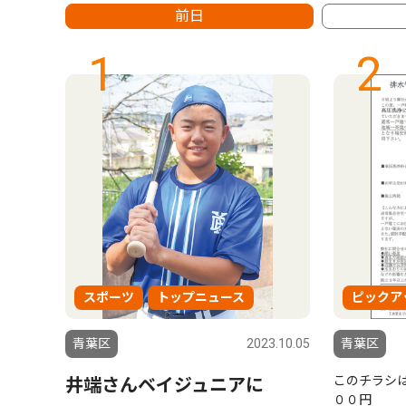
前日
1
2
スポーツ
トップニュース
ピックア
6.07.23
青葉区
2023.10.05
青葉区
このチラシは
しよ
井端さんベイジュニアに
００円