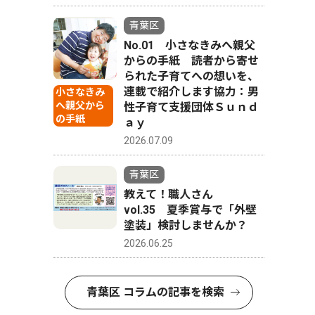
青葉区
No.01 小さなきみへ親父
からの手紙 読者から寄せ
られた子育てへの想いを、
連載で紹介します協力：男
小さなきみ
へ親父から
性子育て支援団体Ｓｕｎｄ
の手紙
ａｙ
2026.07.09
青葉区
教えて！職人さん
vol.35 夏季賞与で「外壁
塗装」検討しませんか？
2026.06.25
青葉区 コラムの記事を検索