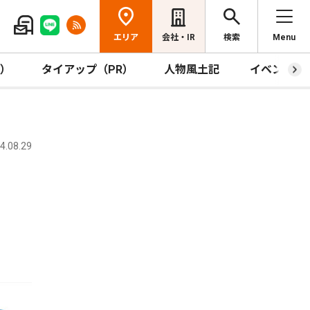
エリア
会社・IR
検索
Menu
R）
タイアップ（PR）
人物風土記
イベント
.08.29