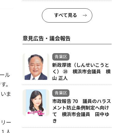
すべて見る
意見広告・議会報告
青葉区
新政厚徳（しんせいこうと
く） ㉘ 横浜市会議員 横
ール
山 正人
です。
青葉区
ていま
市政報告 70 議員のハラス
メント防止条例制定へ向け
て 横浜市会議員 田中ゆ
き
クリー
６１人