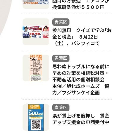
回目の方歓迎 エアコンか
換気扇洗浄が５５００円
青葉区
参加無料 クイズで学ぶ｢お
金と税金｣ ８月22日
（土）、パシフィコで
青葉区
思わぬトラブルになる前に
早めの対策を相続税対策・
不動産活用の個別相談会
主催／旭化成ホームズ 協
力／フジサンケイ企画
青葉区
県が賃上げを後押し 賃金
アップ支援金の申請受付中