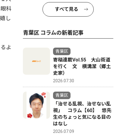
は眼科
すべて見る
ら嬉し
青葉区 コラムの新着記事
じるよ
青葉区
寄稿連載Vol.55 大山街道
を行く 文 横溝潔（郷土
史家）
2026.07.30
青葉区
「治せる乱視、治せない乱
視」 コラム【60】 悠先
生のちょっと気になる目の
はなし
2026.07.09