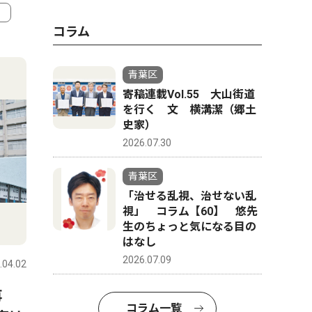
コラム
4
5
青葉区
寄稿連載Vol.55 大山街道
を行く 文 横溝潔（郷土
史家）
2026.07.30
青葉区
「治せる乱視、治せない乱
視」 コラム【60】 悠先
生のちょっと気になる目の
人物風土記
教育
はなし
2026.07.09
.04.02
青葉区
2016.05.26
青葉区
5月1日から7日までナミビアで行われたサ
再
榎が丘小
コラム一覧
ハラレースで優勝した