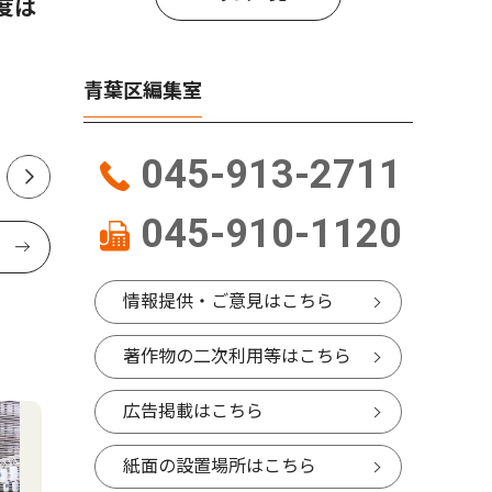
度は
根色決定
飯野 航さん
で
たちばな台在住 36歳
青葉区編集室
045-913-2711
045-910-1120
情報提供・ご意見はこちら
著作物の二次利用等はこちら
広告掲載はこちら
紙面の設置場所はこちら