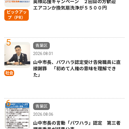
奥様応援キャンペーン ２回目の方歓迎
エアコンか換気扇洗浄が５５００円
ピックアッ
プ（PR）
5
青葉区
2026.08.01
山中市長、パワハラ認定受け告発職員に直
接謝罪 「初めて人権の意味を理解でき
社会
た」
6
青葉区
2026.08.06
山中市長の言動「パワハラ」認定 第三者