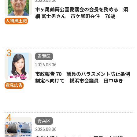
2026.08.06
市ヶ尾鶴蒔公園愛護会の会長を務める 須
網 冨士男さん 市ケ尾町在住 76歳
人物風土記
3
青葉区
2026.08.06
市政報告 70 議員のハラスメント防止条例
制定へ向けて 横浜市会議員 田中ゆき
意見広告
4
青葉区
2026.08.06