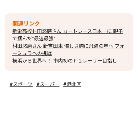
関連リンク
新栄高校村田悠磨さん カートレース日本一に 親子
で掴んだ”最速最強”
村田悠磨さん 新吉田東 悔しさ胸に飛躍の年へ フォ
ーミュラへの挑戦
横浜から世界へ！ 市内初のＦ１レーサー目指し
#スポーツ
#スーパー
#港北区