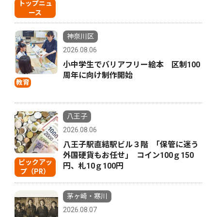
トップニュ
ース
神奈川区
2026.08.06
小中学生でバリアフリー絵本 区制100
周年に向け制作開始
教育
八王子
2026.08.06
八王子駅直結駅ビル３階 ｢保管に迷う
外国硬貨もお任せ｣ コイン100ｇ150
ピックアッ
円、札10ｇ100円
プ（PR）
茅ヶ崎・寒川
2026.08.07