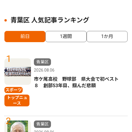
青葉区 人気記事ランキング
前日
1週間
1か月
1
青葉区
2026.08.06
市ケ尾高校 野球部 県大会で初ベスト
８ 創部53年目、掴んだ悲願
スポーツ
トップニュ
ース
2
青葉区