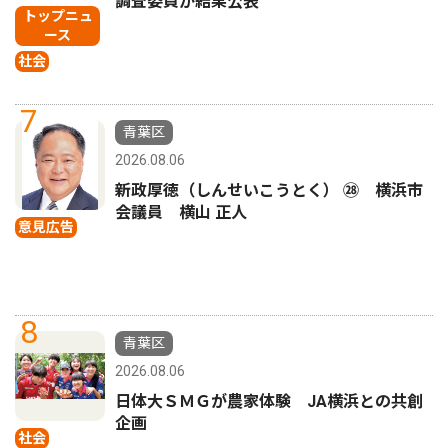
調査委員が結果公表
トップニュ
ース
社会
7
青葉区
2026.08.06
新政厚徳（しんせいこうとく） ㉘ 横浜市
会議員 横山 正人
意見広告
8
青葉区
2026.08.06
日体大ＳＭＧが農家体験 JA横浜との共創
企画
社会