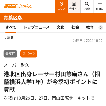
エリア
会社・IR
検索
Menu
青葉区版
すべて
トップニュース
文化
社会
教育
ス
戻る
公開日：2024.10.09
青葉区
スポーツ
スーパー耐久
港北区出身レーサー村田悠磨さん（桐
蔭横浜大学1年）が今季初ポイントに
貢献
次戦は10月26日、27日、岡山国際サーキットで