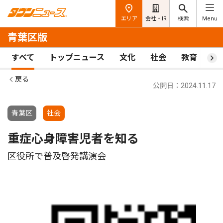
エリア
会社・IR
検索
Menu
青葉区版
すべて
トップニュース
文化
社会
教育
ス
戻る
公開日：2024.11.17
青葉区
社会
重症心身障害児者を知る
区役所で普及啓発講演会