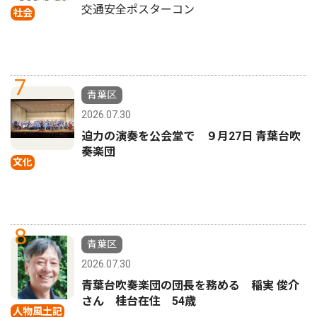
交通安全ポスターコン
社会
7
青葉区
2026.07.30
迫力の演奏を公会堂で ９月27日 青葉台吹
奏楽団
文化
8
青葉区
2026.07.30
青葉台吹奏楽団の団長を務める 稲実 俊介
さん 桂台在住 54歳
人物風土記