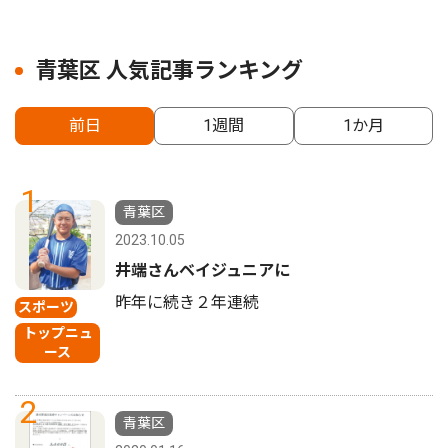
青葉区 人気記事ランキング
前日
1週間
1か月
1
青葉区
2023.10.05
井端さんベイジュニアに
昨年に続き２年連続
スポーツ
トップニュ
ース
2
青葉区