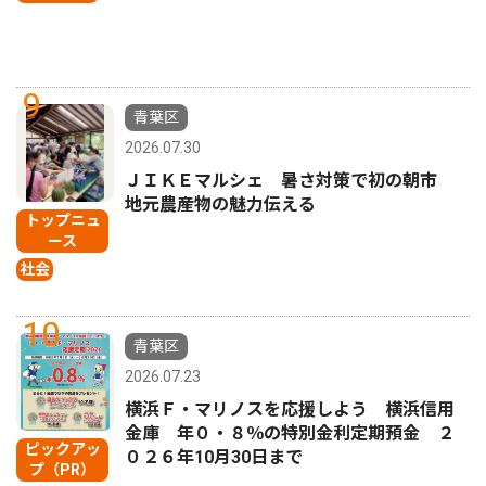
9
青葉区
2026.07.30
ＪＩＫＥマルシェ 暑さ対策で初の朝市
地元農産物の魅力伝える
トップニュ
ース
社会
10
青葉区
2026.07.23
横浜Ｆ・マリノスを応援しよう 横浜信用
金庫 年０・８％の特別金利定期預金 ２
ピックアッ
０２６年10月30日まで
プ（PR）