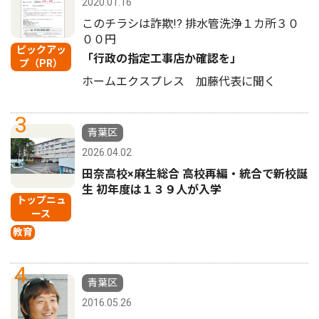
2020.01.16
このチラシは詐欺!? 排水管洗浄１カ所３０
００円
ピックアッ
「行政の指定工事店か確認を」
プ（PR）
ホームエクスプレス 加藤代表に聞く
3
青葉区
2026.04.02
田奈高校×麻生総合 高校再編・統合で新校誕
生 初年度は１３９人が入学
トップニュ
ース
教育
4
青葉区
2016.05.26