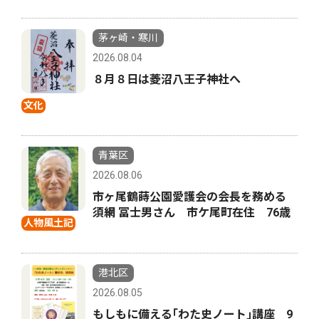
茅ヶ崎・寒川
2026.08.04
８月８日は菱沼八王子神社へ
文化
青葉区
2026.08.06
市ヶ尾鶴蒔公園愛護会の会長を務める
須網 冨士男さん 市ケ尾町在住 76歳
人物風土記
港北区
2026.08.05
もしもに備える｢わた史ノート｣講座 9