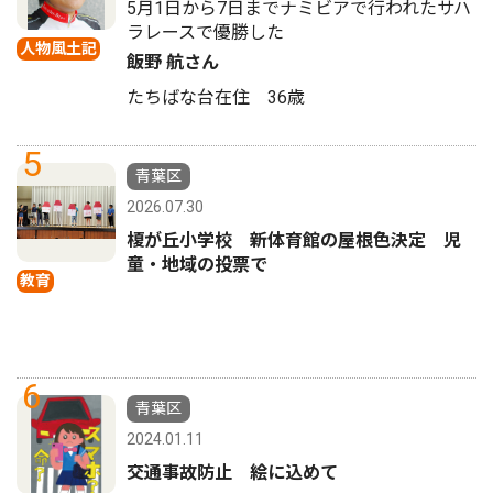
5月1日から7日までナミビアで行われたサハ
ラレースで優勝した
人物風土記
飯野 航さん
たちばな台在住 36歳
5
青葉区
2026.07.30
榎が丘小学校 新体育館の屋根色決定 児
童・地域の投票で
教育
6
青葉区
2024.01.11
交通事故防止 絵に込めて