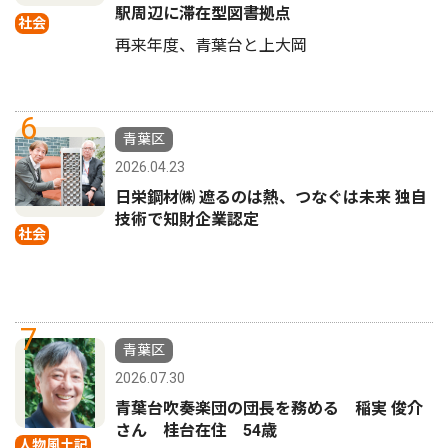
駅周辺に滞在型図書拠点
社会
再来年度、青葉台と上大岡
6
青葉区
2026.04.23
日栄鋼材㈱ 遮るのは熱、つなぐは未来 独自
技術で知財企業認定
社会
7
青葉区
2026.07.30
青葉台吹奏楽団の団長を務める 稲実 俊介
さん 桂台在住 54歳
人物風土記