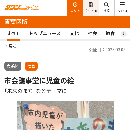
エリア
会社・IR
検索
Menu
青葉区版
すべて
トップニュース
文化
社会
教育
ス
戻る
公開日：2025.03.08
青葉区
社会
市会議事堂に児童の絵
｢未来のまち｣などテーマに