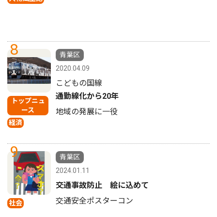
8
青葉区
2020.04.09
こどもの国線
通勤線化から20年
トップニュ
ース
地域の発展に一役
経済
9
青葉区
2024.01.11
交通事故防止 絵に込めて
交通安全ポスターコン
社会