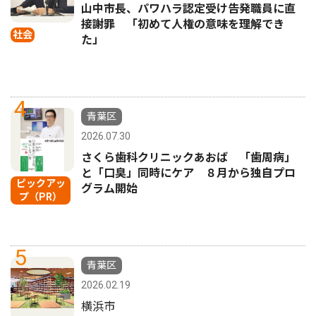
山中市長、パワハラ認定受け告発職員に直
接謝罪 「初めて人権の意味を理解でき
社会
た」
4
青葉区
2026.07.30
さくら歯科クリニックあおば 「歯周病」
と「口臭」同時にケア ８月から独自プロ
ピックアッ
グラム開始
プ（PR）
5
青葉区
2026.02.19
横浜市