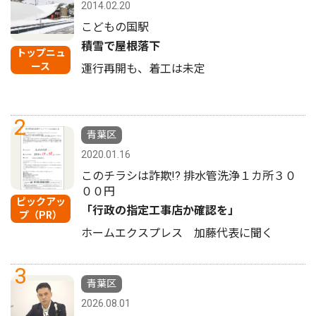
2014.02.20
こどもの国駅
積雪で屋根落下
トップニュ
ース
運行再開も、着工は未定
2
青葉区
2020.01.16
このチラシは詐欺!? 排水管洗浄１カ所３０
００円
ピックアッ
「行政の指定工事店か確認を」
プ（PR）
ホームエクスプレス 加藤代表に聞く
3
青葉区
2026.08.01