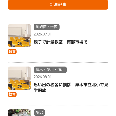
新着記事
川崎区・幸区
2026.07.31
親子で計量教室 南部市場で
教育
厚木・愛川・清川
2026.08.01
思い出の校舎に挨拶 厚木市立北小で見
学開放
教育
藤沢