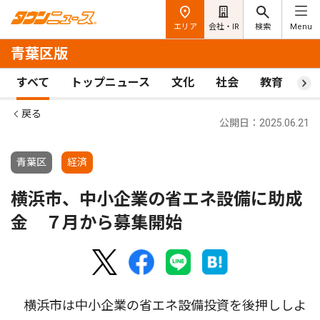
エリア
会社・IR
検索
Menu
青葉区版
すべて
トップニュース
文化
社会
教育
ス
戻る
公開日：2025.06.21
青葉区
経済
横浜市、中小企業の省エネ設備に助成
金 ７月から募集開始
横浜市は中小企業の省エネ設備投資を後押ししよ