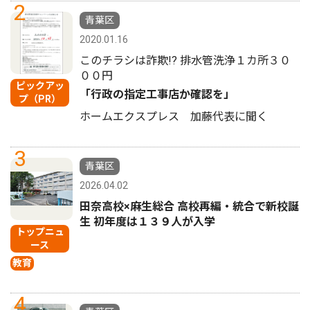
2
青葉区
2020.01.16
このチラシは詐欺!? 排水管洗浄１カ所３０
００円
ピックアッ
「行政の指定工事店か確認を」
プ（PR）
ホームエクスプレス 加藤代表に聞く
3
青葉区
2026.04.02
田奈高校×麻生総合 高校再編・統合で新校誕
生 初年度は１３９人が入学
トップニュ
ース
教育
4