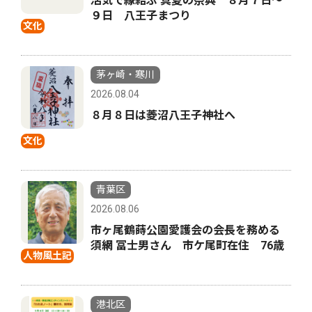
活気で縁結ぶ 真夏の祭典 ８月７日〜
９日 八王子まつり
文化
茅ヶ崎・寒川
2026.08.04
８月８日は菱沼八王子神社へ
文化
青葉区
2026.08.06
市ヶ尾鶴蒔公園愛護会の会長を務める
須網 冨士男さん 市ケ尾町在住 76歳
人物風土記
港北区