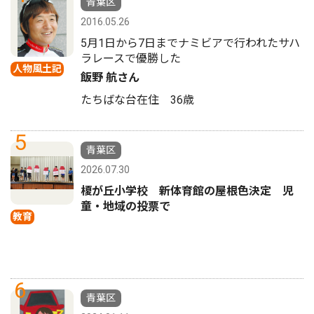
青葉区
2016.05.26
5月1日から7日までナミビアで行われたサハ
ラレースで優勝した
人物風土記
飯野 航さん
たちばな台在住 36歳
5
青葉区
2026.07.30
榎が丘小学校 新体育館の屋根色決定 児
童・地域の投票で
教育
6
青葉区