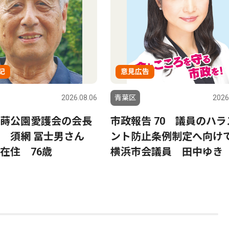
記
意見広告
2026.08.06
青葉区
2026
蒔公園愛護会の会長
市政報告 70 議員のハラ
る 須網 冨士男さん
ント防止条例制定へ向
在住 76歳
横浜市会議員 田中ゆき