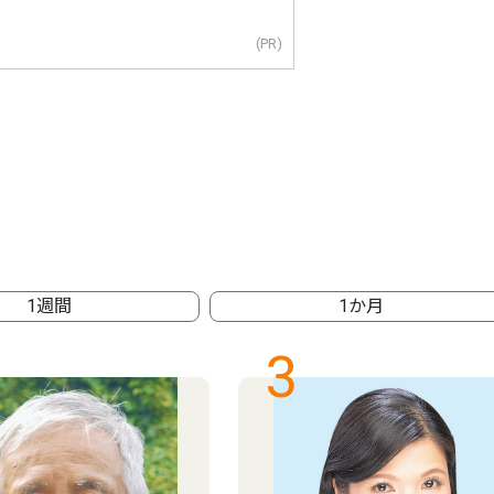
(PR)
1週間
1か月
3