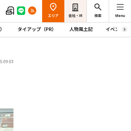
エリア
会社・IR
検索
Menu
R）
タイアップ（PR）
人物風土記
イベント
.09.03