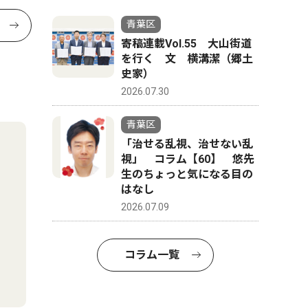
青葉区
寄稿連載Vol.55 大山街道
を行く 文 横溝潔（郷土
史家）
2026.07.30
青葉区
「治せる乱視、治せない乱
視」 コラム【60】 悠先
生のちょっと気になる目の
はなし
2026.07.09
コラム一覧