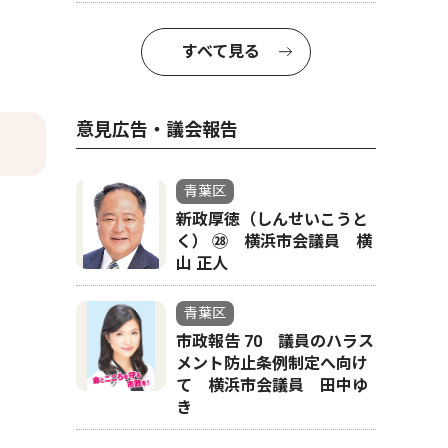
すべて見る
意見広告・議会報告
青葉区
新政厚徳（しんせいこうと
く） ㉘ 横浜市会議員 横
山 正人
青葉区
市政報告 70 議員のハラス
メント防止条例制定へ向け
て 横浜市会議員 田中ゆ
き