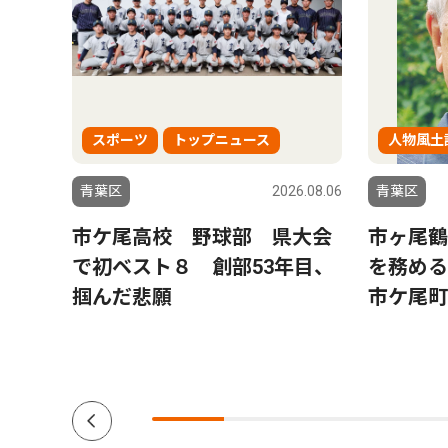
スポーツ
トップニュース
人物風土
0.01.16
青葉区
2026.08.06
青葉区
カ所３０
市ケ尾高校 野球部 県大会
市ヶ尾鶴
で初ベスト８ 創部53年目、
を務め
認
掴んだ悲願
市ケ尾町
に聞