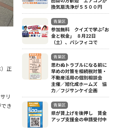
回目の方歓迎 エアコンか
換気扇洗浄が５５００円
青葉区
参加無料 クイズで学ぶ｢お
金と税金｣ ８月22日
（土）、パシフィコで
青葉区
思わぬトラブルになる前に
木）正
早めの対策を相続税対策・
不動産活用の個別相談会
主催／旭化成ホームズ 協
力／フジサンケイ企画
セサリ
青葉区
ができ
県が賃上げを後押し 賃金
アップ支援金の申請受付中