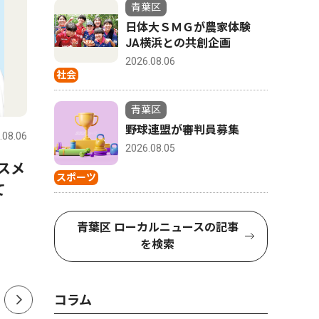
青葉区
日体大ＳＭＧが農家体験
JA横浜との共創企画
2026.08.06
社会
社会
ピックアッ
青葉区
野球連盟が審判員募集
.08.06
青葉区
2026.08.01
青葉区
2026.08.05
スメ
山中市長、パワハラ認定受け
奥様応援
スポーツ
けて
告発職員に直接謝罪 「初め
目の方歓
て人権の意味を理解できた」
扇洗浄が
青葉区 ローカルニュースの記事
を検索
コラム