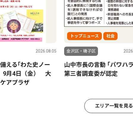
トップニュース
社会
2026.08.05
金沢区・磯子区
2026
備える｢わた史ノー
山中市長の言動 ｢パワハ
 9月4日（金） 大
第三者調査委が認定
ケアプラザ
エリア一覧を見る