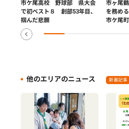
再
市ケ尾高校 野球部 県大会
市ヶ尾鶴
年度は
で初ベスト８ 創部53年目、
を務め
掴んだ悲願
市ケ尾町
他のエリアのニュース
新着記事