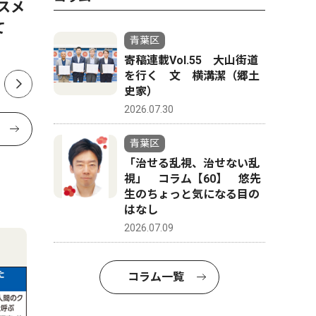
スメ
山中市長、パワハラ認定受け
山中市長
けて
告発職員に直接謝罪 「初め
認定 第
青葉区
て人権の意味を理解できた」
公表
寄稿連載Vol.55 大山街道
を行く 文 横溝潔（郷土
史家）
2026.07.30
青葉区
「治せる乱視、治せない乱
視」 コラム【60】 悠先
生のちょっと気になる目の
はなし
2026.07.09
コラム一覧