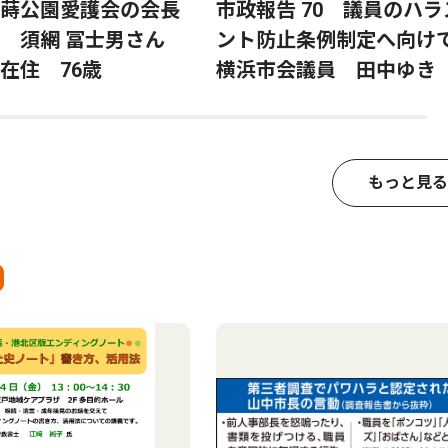
蒔公園愛護会の会長
市政報告 70 議員のハラ
る 須網 冨士男さん
ント防止条例制定へ向
在住 76歳
横浜市会議員 田中ゆき
もっと見る