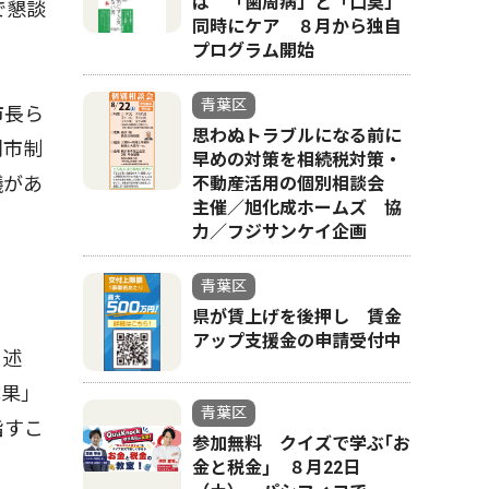
ば 「歯周病」と「口臭」
で懇談
同時にケア ８月から独自
プログラム開始
青葉区
市長ら
思わぬトラブルになる前に
別市制
早めの対策を相続税対策・
議があ
不動産活用の個別相談会
主催／旭化成ホームズ 協
力／フジサンケイ企画
青葉区
県が賃上げを後押し 賃金
アップ支援金の申請受付中
と述
成果」
青葉区
指すこ
参加無料 クイズで学ぶ｢お
金と税金｣ ８月22日