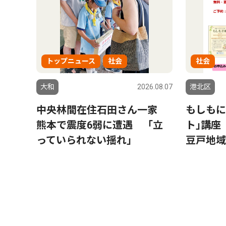
トップニュース
社会
社会
大和
2026.08.07
港北区
中央林間在住石田さん一家
もしもに
熊本で震度6弱に遭遇 「立
ト｣講座
っていられない揺れ」
豆戸地域