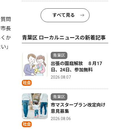
すべて見る
の質問
中市長
青葉区 ローカルニュースの新着記事
いくか
ない」
青葉区
出張の園庭解放 ８月17
日、24日、参加無料
2026.08.07
社会
青葉区
市マスタープラン改定向け
意見募集
2026.08.06
社会