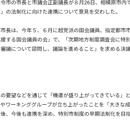
令市の市長と市議会正副議長が８月26日、相模原市内
市」の法制化に向けた連携について意見を交わした。
市長は、今年５、６月に超党派の国会議員、指定都市
応援する国会議員の会」で、「次期地方制度調査会に特
査審議について諮問し、議論を進めること」を求める決
の要望などを通じて「機運が盛り上がってきている」
会やワーキンググループが立ち上がったことを「大きな
の後、今後も連携を深め、特別市制度の早期法制化を目