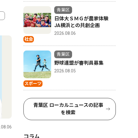
青葉区
日体大ＳＭＧが農家体験
JA横浜との共創企画
4
5
2026.08.06
社会
青葉区
野球連盟が審判員募集
2026.08.05
スポーツ
青葉区 ローカルニュースの記事
社会
トップニ
を検索
.08.06
青葉区
2026.08.01
青葉区
コラム