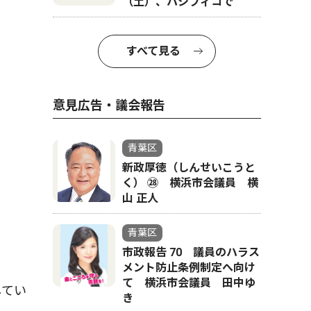
（土）、パシフィコで
すべて見る
意見広告・議会報告
青葉区
新政厚徳（しんせいこうと
く） ㉘ 横浜市会議員 横
山 正人
青葉区
市政報告 70 議員のハラス
メント防止条例制定へ向け
て 横浜市会議員 田中ゆ
してい
き