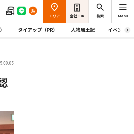
エリア
会社・IR
検索
Menu
R）
タイアップ（PR）
人物風土記
イベント
.09.05
認