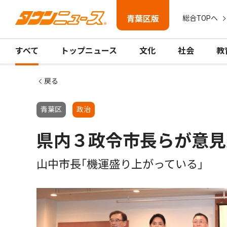
青葉区版
総合TOPへ
すべて
トップニュース
文化
社会
教
戻る
青葉区
政治
県内３政令市長らが意見
山中市長｢機運盛り上がっている｣