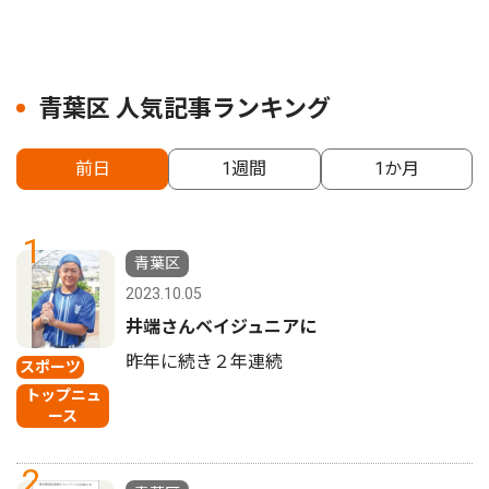
青葉区 人気記事ランキング
前日
1週間
1か月
1
青葉区
2023.10.05
井端さんベイジュニアに
昨年に続き２年連続
スポーツ
トップニュ
ース
2