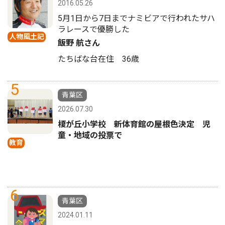
2016.05.26
5月1日から7日までナミビアで行われたサハ
ラレースで優勝した
人物風土記
飯野 航さん
たちばな台在住 36歳
5
青葉区
2026.07.30
榎が丘小学校 新体育館の屋根色決定 児
童・地域の投票で
教育
6
青葉区
2024.01.11