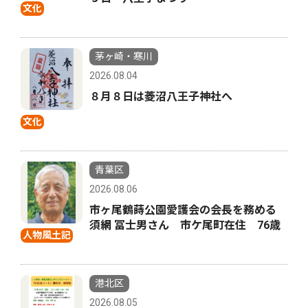
文化
茅ヶ崎・寒川
2026.08.04
８月８日は菱沼八王子神社へ
文化
青葉区
2026.08.06
市ヶ尾鶴蒔公園愛護会の会長を務める
須網 冨士男さん 市ケ尾町在住 76歳
人物風土記
港北区
2026.08.05