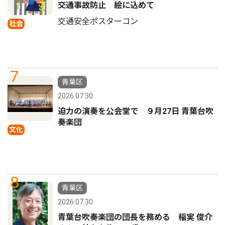
交通事故防止 絵に込めて
交通安全ポスターコン
社会
7
青葉区
2026.07.30
迫力の演奏を公会堂で ９月27日 青葉台吹
奏楽団
文化
8
青葉区
2026.07.30
青葉台吹奏楽団の団長を務める 稲実 俊介