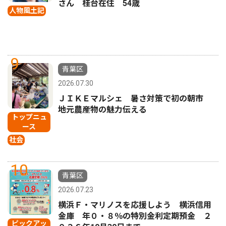
さん 桂台在住 54歳
人物風土記
9
青葉区
2026.07.30
ＪＩＫＥマルシェ 暑さ対策で初の朝市
地元農産物の魅力伝える
トップニュ
ース
社会
10
青葉区
2026.07.23
横浜Ｆ・マリノスを応援しよう 横浜信用
金庫 年０・８％の特別金利定期預金 ２
ピックアッ