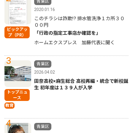
青葉区
2020.01.16
このチラシは詐欺!? 排水管洗浄１カ所３０
００円
ピックアッ
「行政の指定工事店か確認を」
プ（PR）
ホームエクスプレス 加藤代表に聞く
3
青葉区
2026.04.02
田奈高校×麻生総合 高校再編・統合で新校誕
生 初年度は１３９人が入学
トップニュ
ース
教育
4
青葉区