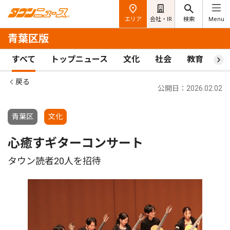
エリア
会社・IR
検索
Menu
青葉区版
すべて
トップニュース
文化
社会
教育
ス
戻る
公開日：2026.02.02
青葉区
文化
心癒すギターコンサート
タウン読者20人を招待