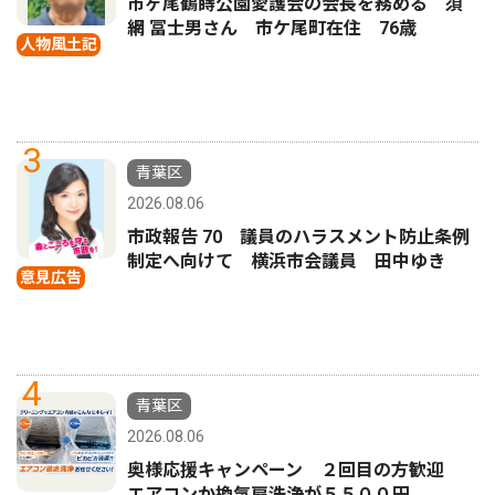
市ヶ尾鶴蒔公園愛護会の会長を務める 須
網 冨士男さん 市ケ尾町在住 76歳
人物風土記
3
青葉区
2026.08.06
市政報告 70 議員のハラスメント防止条例
制定へ向けて 横浜市会議員 田中ゆき
意見広告
4
青葉区
2026.08.06
奥様応援キャンペーン ２回目の方歓迎
エアコンか換気扇洗浄が５５００円