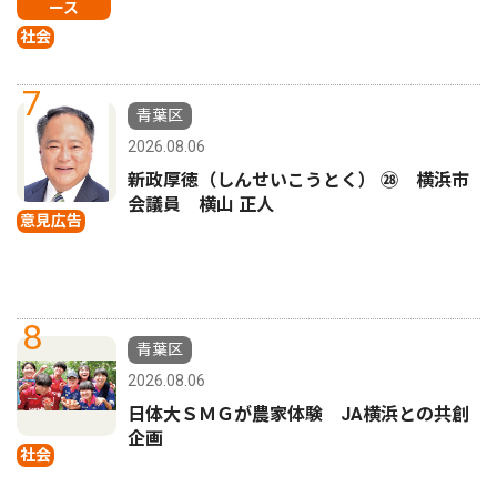
ース
社会
7
青葉区
2026.08.06
新政厚徳（しんせいこうとく） ㉘ 横浜市
会議員 横山 正人
意見広告
8
青葉区
2026.08.06
日体大ＳＭＧが農家体験 JA横浜との共創
企画
社会