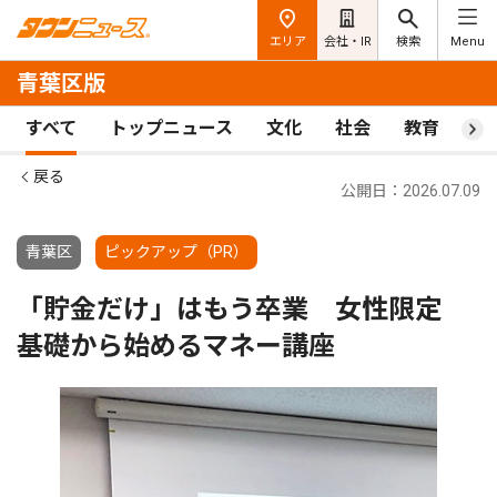
エリア
会社・IR
検索
Menu
青葉区版
すべて
トップニュース
文化
社会
教育
ス
戻る
公開日：2026.07.09
青葉区
ピックアップ（PR）
「貯金だけ」はもう卒業 女性限定
基礎から始めるマネー講座