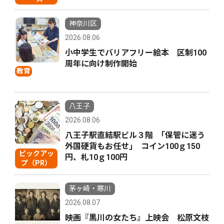
神奈川区
2026.08.06
小中学生でバリアフリー絵本 区制100
周年に向け制作開始
教育
八王子
2026.08.06
八王子駅直結駅ビル３階 ｢保管に迷う
外国硬貨もお任せ｣ コイン100ｇ150
ピックアッ
円、札10ｇ100円
プ（PR）
茅ヶ崎・寒川
2026.08.07
映画『黒川の女たち』上映会 松原文枝