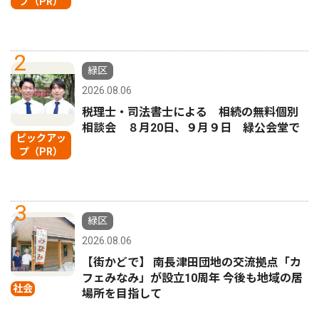
プ（PR）
2
緑区
2026.08.06
税理士・司法書士による 相続の無料個別
相談会 ８月20日、９月９日 緑公会堂で
ピックアッ
プ（PR）
3
緑区
2026.08.06
【街かどで】 南長津田団地の交流拠点「カ
フェみなみ」が設立10周年 今後も地域の居
社会
場所を目指して