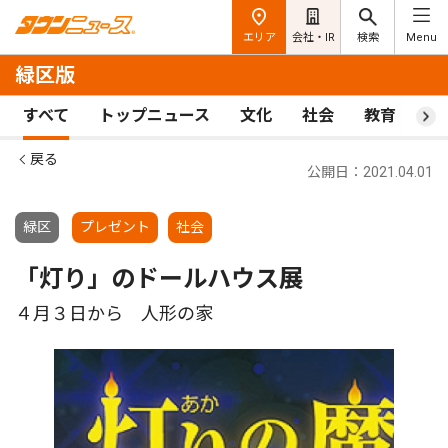
エリア
会社・IR
検索
Menu
緑区版
すべて
トップニュース
文化
社会
教育
ス
戻る
公開日：2021.04.01
緑区
プレゼント
社会
「灯り」のドールハウス展
４月３日から 人形の家