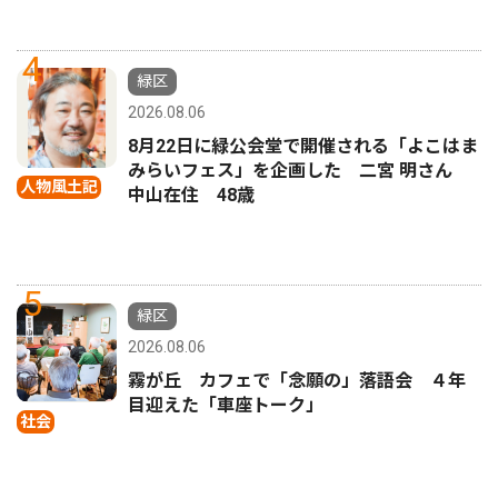
4
緑区
2026.08.06
8月22日に緑公会堂で開催される「よこはま
みらいフェス」を企画した 二宮 明さん
人物風土記
中山在住 48歳
5
緑区
2026.08.06
霧が丘 カフェで「念願の」落語会 ４年
目迎えた「車座トーク」
社会