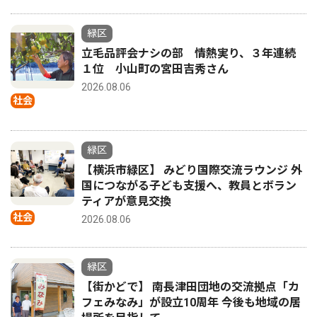
緑区
立毛品評会ナシの部 情熱実り、３年連続
１位 小山町の宮田吉秀さん
2026.08.06
社会
緑区
【横浜市緑区】 みどり国際交流ラウンジ 外
国につながる子ども支援へ、教員とボラン
ティアが意見交換
社会
2026.08.06
緑区
【街かどで】 南長津田団地の交流拠点「カ
フェみなみ」が設立10周年 今後も地域の居