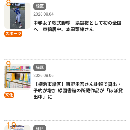
8
緑区
2026.08.04
中学女子軟式野球 県選抜として初の全国
へ 東鴨居中、本田菜緒さん
スポーツ
9
緑区
2026.08.06
【横浜市緑区】東野圭吾さん訃報で貸出・
予約が増加 緑図書館の所蔵作品が「ほぼ貸
文化
出中」に
10
緑区