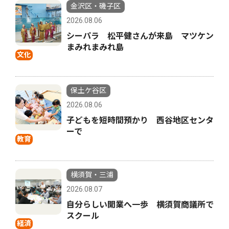
金沢区・磯子区
2026.08.06
シーパラ 松平健さんが来島 マツケン
まみれまみれ島
文化
保土ケ谷区
2026.08.06
子どもを短時間預かり 西谷地区センタ
ーで
教育
横須賀・三浦
2026.08.07
自分らしい開業へ一歩 横須賀商議所で
スクール
経済