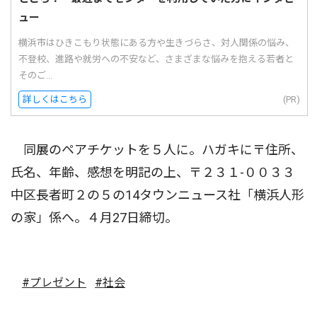
ュー
横浜市はひきこもり状態にある方や生きづらさ、対人関係の悩み、
不登校、進路や就労への不安など、さまざまな悩みを抱える若者と
そのご...
詳しくはこちら
(PR)
同展のペアチケットを５人に。ハガキに〒住所、
氏名、年齢、感想を明記の上、〒２３１-００３３
中区長者町２の５の14タウンニュース社「横浜人形
の家」係へ。４月27日締切。
#プレゼント
#社会