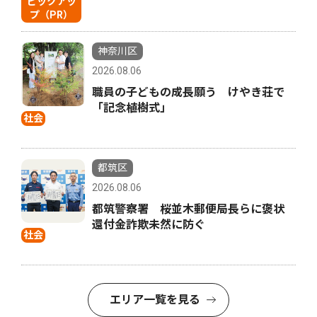
ピックアッ
プ（PR）
神奈川区
2026.08.06
職員の子どもの成長願う けやき荘で
「記念植樹式」
社会
都筑区
2026.08.06
都筑警察署 桜並木郵便局長らに褒状
還付金詐欺未然に防ぐ
社会
エリア一覧を見る