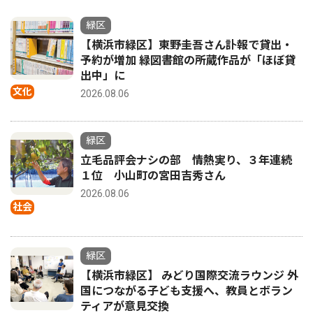
緑区
【横浜市緑区】東野圭吾さん訃報で貸出・
予約が増加 緑図書館の所蔵作品が「ほぼ貸
出中」に
文化
2026.08.06
緑区
立毛品評会ナシの部 情熱実り、３年連続
１位 小山町の宮田吉秀さん
2026.08.06
社会
緑区
【横浜市緑区】 みどり国際交流ラウンジ 外
国につながる子ども支援へ、教員とボラン
ティアが意見交換