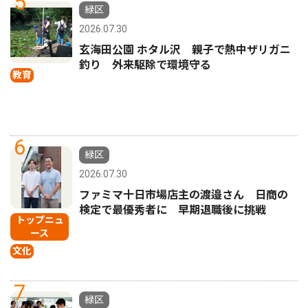
5
緑区
2026.07.30
玄海田公園 ホタル沢 親子で熱中ザリガニ
釣り 外来駆除で環境守る
教育
6
緑区
2026.07.30
ファミマ十日市場店主の渡邉さん 日商の
検定で最優秀者に 早期退職後に挑戦
トップニュ
ース
文化
7
緑区