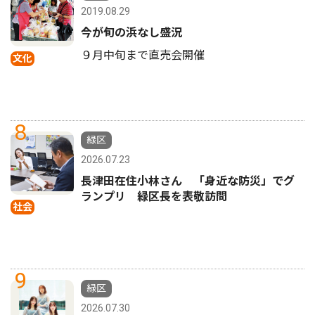
2019.08.29
今が旬の浜なし盛況
９月中旬まで直売会開催
文化
8
緑区
2026.07.23
長津田在住小林さん 「身近な防災」でグ
ランプリ 緑区長を表敬訪問
社会
9
緑区
2026.07.30