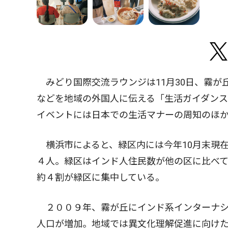
みどり国際交流ラウンジは11月30日、霧が
などを地域の外国人に伝える「生活ガイダン
イベントには日本での生活マナーの周知のほ
横浜市によると、緑区内には今年10月末現
４人。緑区はインド人住民数が他の区に比べ
約４割が緑区に集中している。
２００９年、霧が丘にインド系インターナシ
人口が増加。地域では異文化理解促進に向け