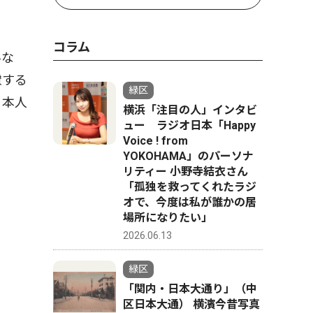
コラム
いな
慮する
緑区
日本人
横浜「注目の人」インタビ
ュー ラジオ日本「Happy
Voice ! from
YOKOHAMA」のパーソナ
リティー 小野寺結衣さん
「孤独を救ってくれたラジ
オで、今度は私が誰かの居
場所になりたい」
2026.06.13
緑区
「関内・日本大通り」（中
区日本大通） 横濱今昔写真