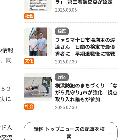
ラ｣ 第三者調査委が認定
2026.08.06
社会
緑区
ファミマ十日市場店主の渡
邉さん 日商の検定で最優
つ情報
秀者に 早期退職後に挑戦
り、同
文化
2026.07.30
緑区
横浜防犯のまちづくり ｢な
１５２
がら見守り｣市が強化 視点
ち実に
取り入れ誰もが参加
社会
2026.07.30
ンド人
緑区 トップニュースの記事を検
索
や交流