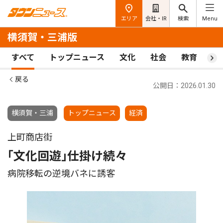
エリア
会社・IR
検索
Menu
横須賀・三浦版
すべて
トップニュース
文化
社会
教育
ス
戻る
公開日：2026.01.30
横須賀・三浦
トップニュース
経済
上町商店街
｢文化回遊｣仕掛け続々
病院移転の逆境バネに誘客