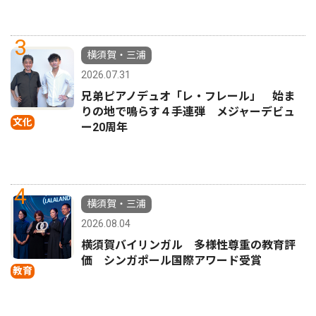
3
横須賀・三浦
2026.07.31
兄弟ピアノデュオ「レ・フレール」 始ま
りの地で鳴らす４手連弾 メジャーデビュ
文化
ー20周年
4
横須賀・三浦
2026.08.04
横須賀バイリンガル 多様性尊重の教育評
価 シンガポール国際アワード受賞
教育