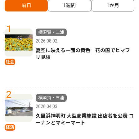
前日
1週間
1か月
1
横須賀・三浦
2026.08.02
夏空に映える一面の黄色 花の国でヒマワ
リ見頃
社会
2
横須賀・三浦
2026.04.03
久里浜神明町 大型商業施設 出店者を公表 コ
ーナンとマミーマート
経済