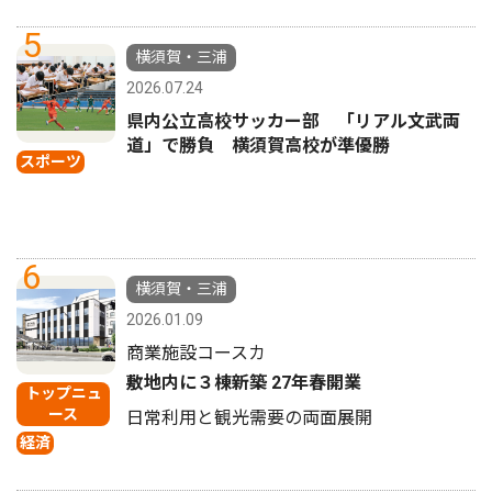
5
横須賀・三浦
2026.07.24
県内公立高校サッカー部 「リアル文武両
道」で勝負 横須賀高校が準優勝
スポーツ
6
横須賀・三浦
2026.01.09
商業施設コースカ
敷地内に３棟新築 27年春開業
トップニュ
ース
日常利用と観光需要の両面展開
経済