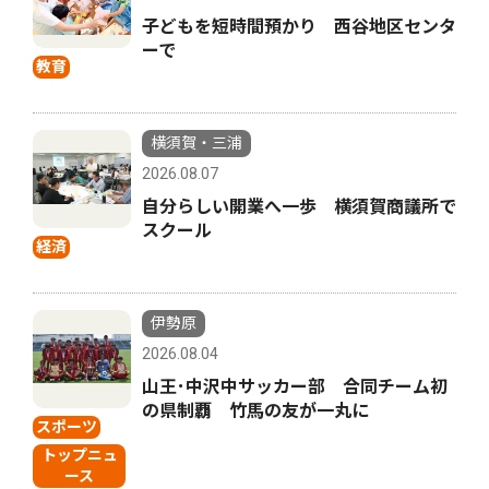
子どもを短時間預かり 西谷地区センタ
ーで
教育
横須賀・三浦
2026.08.07
自分らしい開業へ一歩 横須賀商議所で
スクール
経済
伊勢原
2026.08.04
山王･中沢中サッカー部 合同チーム初
の県制覇 竹馬の友が一丸に
スポーツ
トップニュ
ース