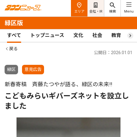
エリア
会社・IR
検索
Menu
緑区版
すべて
トップニュース
文化
社会
教育
ス
戻る
公開日：2026.01.01
緑区
意見広告
新春寄稿 斉藤たつやが語る、緑区の未来!!
こどもみらいギバーズネットを設立し
ました