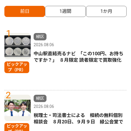
前日
1週間
1か月
1
緑区
2026.08.06
中山駅直結売るナビ ｢この100円、お持ち
ですか？｣ ８月限定 読者限定で買取強化
ピックアッ
プ（PR）
2
緑区
2026.08.06
税理士・司法書士による 相続の無料個別
相談会 ８月20日、９月９日 緑公会堂で
ピックアッ