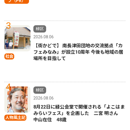
プ（PR）
3
緑区
2026.08.06
【街かどで】 南長津田団地の交流拠点「カ
フェみなみ」が設立10周年 今後も地域の居
社会
場所を目指して
4
緑区
2026.08.06
8月22日に緑公会堂で開催される「よこはま
みらいフェス」を企画した 二宮 明さん
人物風土記
中山在住 48歳