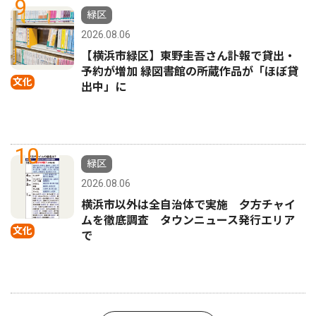
9
緑区
2026.08.06
【横浜市緑区】東野圭吾さん訃報で貸出・
予約が増加 緑図書館の所蔵作品が「ほぼ貸
文化
出中」に
10
緑区
2026.08.06
横浜市以外は全自治体で実施 夕方チャイ
ムを徹底調査 タウンニュース発行エリア
文化
で