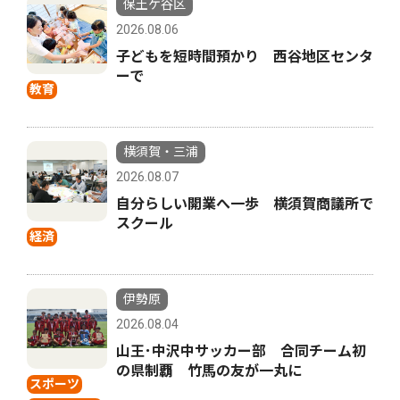
保土ケ谷区
2026.08.06
子どもを短時間預かり 西谷地区センタ
ーで
教育
横須賀・三浦
2026.08.07
自分らしい開業へ一歩 横須賀商議所で
スクール
経済
伊勢原
2026.08.04
山王･中沢中サッカー部 合同チーム初
の県制覇 竹馬の友が一丸に
スポーツ