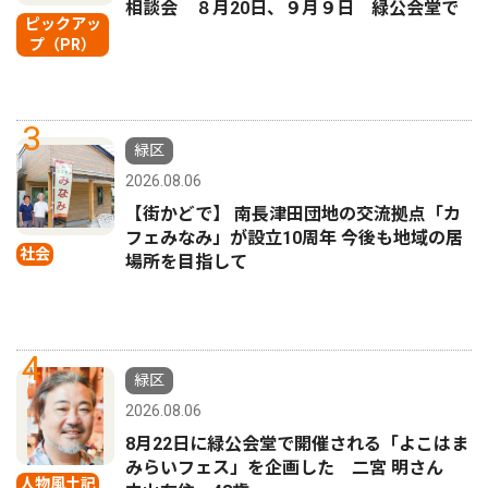
相談会 ８月20日、９月９日 緑公会堂で
ピックアッ
プ（PR）
3
緑区
2026.08.06
【街かどで】 南長津田団地の交流拠点「カ
フェみなみ」が設立10周年 今後も地域の居
社会
場所を目指して
4
緑区
2026.08.06
8月22日に緑公会堂で開催される「よこはま
みらいフェス」を企画した 二宮 明さん
人物風土記