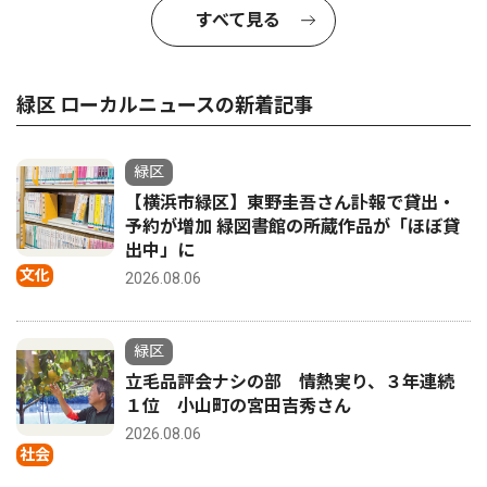
すべて見る
緑区 ローカルニュースの新着記事
緑区
【横浜市緑区】東野圭吾さん訃報で貸出・
予約が増加 緑図書館の所蔵作品が「ほぼ貸
出中」に
文化
2026.08.06
緑区
立毛品評会ナシの部 情熱実り、３年連続
１位 小山町の宮田吉秀さん
2026.08.06
社会