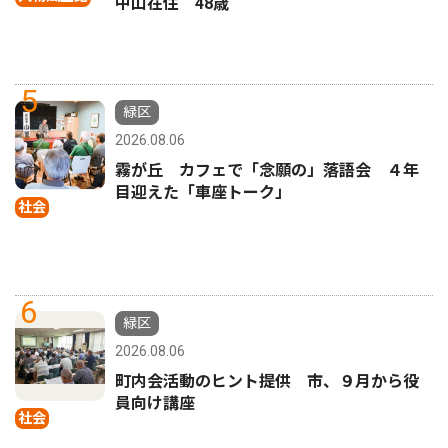
中山在住 48歳
5
緑区
2026.08.06
霧が丘 カフェで「念願の」落語会 ４年
目迎えた「車座トーク」
社会
6
緑区
2026.08.06
町内会活動のヒント提供 市、９月から役
員向け講座
社会