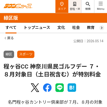
エリア
会社・IR
検索
Menu
緑区版
すべて
トップニュース
文化
社会
教育
ス
戻る
公開日：2026.05.14
緑区
スポーツ
程ヶ谷CC 神奈川県民ゴルフデー ７・
８月対象日（土日祝含む）が特別料金
名門程ヶ谷カントリー倶楽部が７月、８月の対象